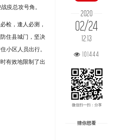
控战疫总攻号角。
2020
02/24
车必检，逢人必测，
，防住县城门，坚决
12:13
管住小区人员出行。
101444
及时有效地限制了出
微信扫一扫：分享
猜你想看