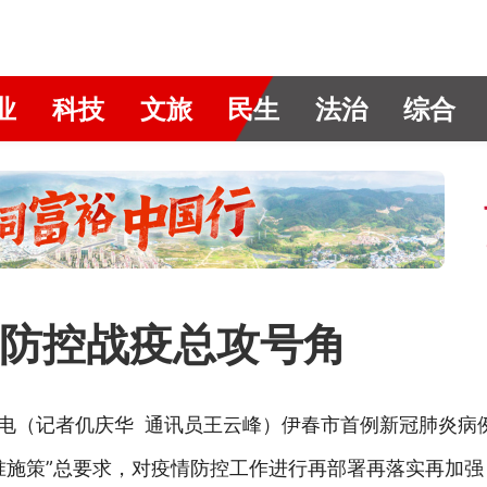
业
科技
文旅
民生
法治
综合
防控战疫总攻号角
春电（记者仉庆华 通讯员王云峰）伊春市首例新冠肺炎病
准施策”总要求，对疫情防控工作进行再部署再落实再加强