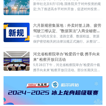
空缺失——这张资本市场“看门人”的名片，还剩
新华社北京6月1日电 国务院关于对外投资的规
下几分信度？上述场景并非危言耸听。近日，
定;为了推进高水平对外开放，促进对外投资高
财政部公布的2025年度资产评估行业联合检查
质量发展，有效实施对外投资管理，保护投资
结果显示，在对15家备案从事证券服务业务的
者及其对外投资合法权益，维护国家主权、安
资产评估机构开展执业质量检查后，依法对4家
全、发展利益，根据《中华人民共和国对外关
六月新规密集落地：外卖封签上路、疲劳
评估机构、12名
系法》、《中华人民共和国对外贸易法》等法
驾驶三维认定、“数据算法”入商业秘密保
律，制定本规定。第二条&emsp;中华人民共和
护范围
一批与民生安全、道路交通、数据权益、资源
国境内（以下简称中国境内）投资者对外投
保护密切相关的法律法规正式施行。从整治“幽
资，适用本规定。本规定所称对外投资即境外
灵外卖”到严管幼儿园食品安全，从疲劳驾驶三
投资，是指投资
维判定到“开门杀”责任明确，从商业秘密保护扩
河北省检察院举办“检爱四十载 携手向未
围到城乡供水统筹管理——多项新规聚焦社会
来” 检察开放日活动
关切，织密权益保障网，守护公众日常生活。
5月28日下午，河北省检察院举办“检爱四十载
网络餐饮全链条严管：外卖必须“封口”，商家必
携手向未来”检察开放日活动。部分长期关注未
须“亮证”《网络餐饮服务经营者落实食品安全主
成年人成长的全国人大代表、省人大代表、省
体责任监督管理规定》6月1日起
政协委员、人民监督员以及石家庄市第二中学
师生、家长代表等50余人应邀走进省检察院，
直观了解检察工作，共同交流未成年人保护举
措。省检察院党组成员、副检察长任国强参加
开放日活动，并主持座谈交流会。据介绍，近