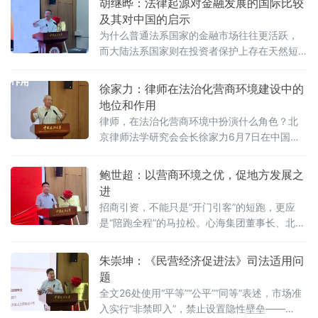
胡继晔：法律起源对金融发展的国际比较
及其对中国的启示
为什么普通法系国家的金融市场往往更活跃，
而大陆法系国家则在投资者保护上存在天然短
板？中国作为典型的大陆法国家，金融高速增
长背后是否隐藏着法治短板？中国政法大学商
徐家力：律师在法治化营商环境建设中的
学院教授、法治化营商环境建设与数字金融研
地位和作用
究课题组组长胡继晔6月7日在该校研究中心揭
律师，在法治化营商环境中扮演什么角色？北
牌仪式既同期举办的“法治筑基、商业有序——
京律师法学研究会会长徐家力6月7日在中国政
地方政府促进招商引资和高质量发展路径”法治
法大学法治化营商环境建设与数字金融研究中
化营商环境建设（公益）大讲堂首期活动上，
心揭牌仪式既同期举办的“法治筑基、商业有序
鲍世超：以营商环境之优，促地方发展之
以
——地方政府促进招商引资和高质量发展路
进
径”法治化营商环境建设（公益）大讲堂2026首
招商引资，不能只是“开门引客”的短跑，更应
期活动上给出明确答案：律师不仅是法律的实
是“陪跑全程”的马拉松。心海集团董事长、北京
践者，更是连接政府、市场与司法的法治纽
山东企业商会副会长、、北京济宁企业商会执
带，其专业服务水平是衡量一个地区营商环境
行会长鲍世超6月7日在中国政法大学法治化营
朱崇坤：《民营经济促进法》司法适用问
法治化水
商环境建设与数字金融研究中心揭牌仪式既同
题
期举办的“法治筑基、商业有序——地方政府促
全文26处使用“平等”“公平”“同等”表述，市场准
进招商引资和高质量发展路径”法治化营商环境
入实行“非禁即入”，禁止设置隐性壁垒——
建设（公益）大讲堂2026首期活动上，以企业