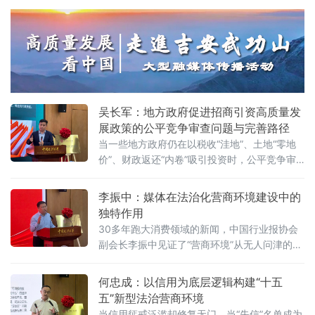
2025年5月20日施行的《中华人民共和国民营
家视角道出法治化营商环境的真谛：“一个
经济促进法》被寄予厚望。然而，北京企业法
治与发展研究会副会长朱崇坤6月7日在中国政
法大学法治化营商环境建设与数字金融研究中
心揭牌仪式既同期举办的“法治筑基、商业有序
——地方政府促进招商引资和高质量发展路
径”法治化营商环境建设（公益）大讲堂
吴长军：地方政府促进招商引资高质量发
展政策的公平竞争审查问题与完善路径
当一些地方政府仍在以税收“洼地”、土地“零地
价”、财政返还“内卷”吸引投资时，公平竞争审
查制度已悄然划下“红线”。《公平竞争审查条
例》施行近两年来，为何部分地区仍屡屡出
李振中：媒体在法治化营商环境建设中的
现“超国民待遇”补贴、隐性地方保护、跨区域恶
独特作用
性竞争？北京物资学院法学院院长吴长军6月7
30多年跑大消费领域的新闻，中国行业报协会
日在中国政法大学法治化营商环境建设与数字
副会长李振中见证了“营商环境”从无人问津的模
金融研究中心揭牌仪式既同期举办的“法治筑
糊概念变成全社会上心的大事。6月7日，在中
基、商业有序——地方政府促进招商引资和
国政法大学法治化营商环境建设与数字金融研
何忠成：以信用为底层逻辑构建“十五
究中心揭牌仪式既同期举办的“法治筑基、商业
五”新型法治营商环境
有序——地方政府促进招商引资和高质量发展
当信用惩戒泛滥却修复无门，当“失信”名单成为