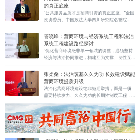
治提供明确的预期。当天，中国政法大学法治
的真正底座
化营商环境建设与数字金融研究中心在京正式
“公共服务品质才是招商引资的真正底座。”全国
成立，同步启动“法治筑基、商业有序——地方
政协委员、中国政法大学四川研究院名誉院
政府促进招商引资和高质量发展路径”法治化营
长、前商学院院长商文江6月7日在该校法治化
商环境建设（公益）大讲堂（2026
营商环境建设与数字金融研究中心揭牌仪式上
管晓峰：营商环境与经济系统工程和法治
作出上述表示。他指出，《公平竞争审查条
系统工程建设路径探讨
例》施行后，各地招商引资的竞争焦点已从“拼
“优化营商环境绝非单一领域的调整，必须坚持
政策洼地”转向“拼服务高地”“拼法治高地”，长期
经济与法治协同推进，构建互为支撑、良性互
稳定、高效透明的法治环境与公共服务成为吸
动的系统生态。”中国政法大学民商经济法学院
引优质企业和人才的关键。商文江在
教授管晓峰6月7日在中国政法大学法治化营商
张柔桑：法治筑基久久为功 长效建设赋能
环境建设与数字金融研究中心揭牌仪式上作出
营商环境提质升级
上述表示。他在题为《营商环境与经济、法治
法治化营商环境建设绝非短期举措，而是一项
系统工程建设路径探讨》的主题演讲中，系统
需要持续发力、久久为功的长期性制度工程，
阐述以系统工程思维推进营商环境建设的理论
坚持法治导向是推动招商引资和经济高质量发
框架与实践路径。管晓峰从市场发展环境问
展的根本路径。