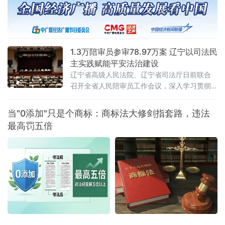
1.3万陪审员参审78.97万案 辽宁以司法民
主实践赋能平安法治建设
辽宁省高级人民法院、辽宁省司法厅日前联合
召开全省人民陪审员工作会议，深入学习贯彻
全国人民陪审员工作会议精神及辽宁省委部署
要求，系统梳理人民陪审员制度落地实施以来
当"0添加"只是个商标：商标法大修剑指套路，违法
的实践成效，研判当前工作推进中的重点问
最高罚五倍
题，部署下一阶段核心任务，以人民陪审员工
作的高质量发展，为更高水平平安辽宁、法治
辽宁建设注入坚实的司法民主动能。会议第一
时间传达了辽宁省委常委、政法委书记郑艺对
全省人