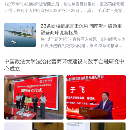
127万件"心机商标"被驳回之后，修法草案再祭重典：最高罚经营额
五倍，任何个人均可举报.2026年6月22日，北京。"千禾0"不是零
添加，"手打"面没人真正用手打过，"0糖"饮料照样升血糖——当这
些让消费者频频踩坑的文字不过是一个注册商标，而非产品承诺
23条硬核措施直击沉疴 湖南靶向破题重
时，法律终于要动手了。6月22日，全国人大常委会法工委披露，商
塑营商环境新格局
标法修订草案二次审议稿将提请6月23日开幕的十四
将"以问题为靶心"直接写入标题，剑指经营主体
反映强烈的八类突出问题，推出23条硬核举
措，以可量化、可考核、可追溯的制度设计，
向全省营商环境的堵点痛点发起集中攻坚。精
中国政法大学法治化营商环境建设与数字金融研究中
准聚焦：八大领域，靶向施策与以往温和表述
心成立
不同，此次湖