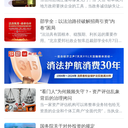
路径”法治化营商环境建设（公益）大讲堂2026
地方政府要挟企业的工具，当政务诚信缺失让
首期活动上，李振中以媒体人视角直言：法治
企业不敢投资——信用体系究竟是在优化营商
化营商环境是市场经济的“空气和土壤”
环境，还是在异化为另一种权力寻租？上海大
邵学全：以法治路径破解招商引资“内
学法学院企业法治与创新发展研究中心主任何
卷”困局
忠成6月7日在中国政法大学法治化营商环境建
“法治具有固根本、稳预期、利长远的重要作
设与数字金融研究中心揭牌仪式既同期举办
用。”北京爱邦社政企智库总裁邵学全6月7日在
的“法治筑基、商业有序——地方政府促进招商
中国政法大学法治化营商环境建设与数字金融
引资和高质量发展路径”法治化营商环境建设
研究中心揭牌仪式既同期举办的“法治筑基、商
（公益）大
业有序——地方政府促进招商引资和高质量发
展路径”法治化营商环境建设（公益）大讲堂
2026首期活动上发表书面发言，为地方政府招
商引资高质量发展提出五条法治路径。他指
出，推动高质量发展离不开法治的支撑和保
障，地方政
“看门人”为何频频失守？- 资产评估乱象
背后的治理拷问
当一家资产评估机构可以将整单业务转包给无
资质的企业和个体工商户“全面代劳”，当执业人
员可以一边参与评估、一边买卖客户股票，当
重要评估参数可以随意调整、评估依据可以凭
国务院关于对外投资的规定