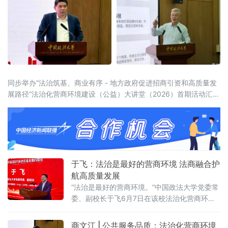
同步举办“法治筑基、商业有序 - 地方政府促进招商引资和高质量发
展路径”法治化营商环境建设（公益）大讲堂（2026）首期活动汇聚
法学界、金融界、企业界及新闻界近百位专家学者与实务代表，共
同聚焦法治化营商环境建设的理论前沿与实践路径。中国政法大学
党委常委、副校长于飞，全国政协委员、中国政法
于飞：法治是最好的营商环境 法商融合护
航高质量发展
“法治是最好的营商环境。”中国政法大学党委常
委、副校长于飞6月7日在该校法治化营商环境
建设与数字金融研究中心揭牌仪式上强调，营
商环境的核心要义在于法治化保障——因为法
商文江 | 公共服务品质：法治化营商环境