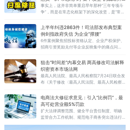
级
事实上，这并非简单重启早年那种“三年专项斗
争”，而是在常态化框架下的深化攻坚，是“常态
化+专项集中发力”的有机结合。官方会议反复
强调要严格依法办事、坚持实事求是，做到“是
上半年纠违2863件！司法部发布典型案
黑恶一个不漏、不是黑恶一个不凑”
例剑指政府失信 为企业“撑腰”
6件案例聚焦招投标资格认定、企业产权保护、
招商引资奖励兑付等企业反映集中的痛点问
题，行政复议机关以有力纠治向行政机关违法
不当行为“亮剑”，为纵深推进全国统一大市场建
狙击“时间差”内幕交易 两高修改司法解释
设提供了坚实的法治保障。数据显示，2026年1
织密资本市场法网
至6月，全国各级行政复议机构依法履行监督职
最高人民法院、最高人民检察院7月24日联合发
布《关于修改〈最高人民法院、最高人民检察
院关于办理内幕交易、泄露内幕信息刑事案件
具体应用法律若干问题的解释〉的决定》（法
电商法大修征求意见：引入“比例罚”，最
释〔2026〕13号）。修改决定已分别经最高人
高可处营业额5%罚款
民法院审判委员会第1961次会议、最高人民检
扩大法律调整范围、健全平台责任制度、明确
察院第十四届检察委员会第七十五次会议通
监管合力工作机制、规范电子商务突出违法行
过，自2026年7月27日起施行。此次修改距
为、深化电子商务开放合作
2012年《关于办理内幕交易、泄