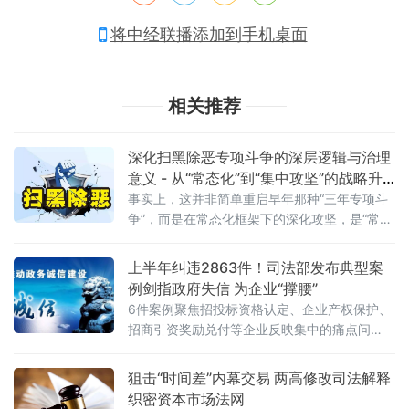
将中经联播添加到手机桌面
相关推荐
深化扫黑除恶专项斗争的深层逻辑与治理
意义 - 从“常态化”到“集中攻坚”的战略升
级
事实上，这并非简单重启早年那种“三年专项斗
争”，而是在常态化框架下的深化攻坚，是“常态
化+专项集中发力”的有机结合。官方会议反复
强调要严格依法办事、坚持实事求是，做到“是
上半年纠违2863件！司法部发布典型案
黑恶一个不漏、不是黑恶一个不凑”
例剑指政府失信 为企业“撑腰”
6件案例聚焦招投标资格认定、企业产权保护、
招商引资奖励兑付等企业反映集中的痛点问
题，行政复议机关以有力纠治向行政机关违法
不当行为“亮剑”，为纵深推进全国统一大市场建
狙击“时间差”内幕交易 两高修改司法解释
设提供了坚实的法治保障。数据显示，2026年1
织密资本市场法网