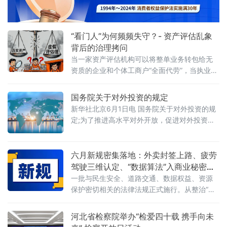
2026首期活动上发表书面发言，为地方政府招
商引资高质量发展提出五条法治路径。他指
出，推动高质量发展离不开法治的支撑和保
障，地方政
“看门人”为何频频失守？- 资产评估乱象
背后的治理拷问
当一家资产评估机构可以将整单业务转包给无
资质的企业和个体工商户“全面代劳”，当执业人
员可以一边参与评估、一边买卖客户股票，当
重要评估参数可以随意调整、评估依据可以凭
国务院关于对外投资的规定
空缺失——这张资本市场“看门人”的名片，还剩
新华社北京6月1日电 国务院关于对外投资的规
下几分信度？上述场景并非危言耸听。近日，
定;为了推进高水平对外开放，促进对外投资高
财政部公布的2025年度资产评估行业联合检查
质量发展，有效实施对外投资管理，保护投资
结果显示，在对15家备案从事证券服务业务的
者及其对外投资合法权益，维护国家主权、安
资产评估机构开展执业质量检查后，依法对4家
全、发展利益，根据《中华人民共和国对外关
六月新规密集落地：外卖封签上路、疲劳
评估机构、12名
系法》、《中华人民共和国对外贸易法》等法
驾驶三维认定、“数据算法”入商业秘密保
律，制定本规定。第二条&emsp;中华人民共和
护范围
一批与民生安全、道路交通、数据权益、资源
国境内（以下简称中国境内）投资者对外投
保护密切相关的法律法规正式施行。从整治“幽
资，适用本规定。本规定所称对外投资即境外
灵外卖”到严管幼儿园食品安全，从疲劳驾驶三
投资，是指投资
维判定到“开门杀”责任明确，从商业秘密保护扩
河北省检察院举办“检爱四十载 携手向未
围到城乡供水统筹管理——多项新规聚焦社会