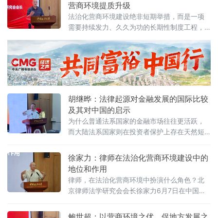
环境建设与数字金融研究中心揭牌仪式上作出
营商环境提质升级
上述表示。他在题为《营商环境与经济、法治
法治化营商环境建设绝非短期举措，而是一项
系统工程建设路径探讨》的主题演讲中，系统
需要持续发力、久久为功的长期性制度工程，
阐述以系统工程思维推进营商环境建设的理论
坚持法治导向是推动招商引资和经济高质量发
框架与实践路径。管晓峰从市场发展环境问
展的根本路径。
胡继晔：法律起源对金融发展的国际比较
及其对中国的启示
为什么普通法系国家的金融市场往往更活跃，
而大陆法系国家则在投资者保护上存在天然短
板？中国作为典型的大陆法国家，金融高速增
长背后是否隐藏着法治短板？中国政法大学商
徐家力：律师在法治化营商环境建设中的
学院教授、法治化营商环境建设与数字金融研
地位和作用
究课题组组长胡继晔6月7日在该校研究中心揭
律师，在法治化营商环境中扮演什么角色？北
牌仪式既同期举办的“法治筑基、商业有序——
京律师法学研究会会长徐家力6月7日在中国政
地方政府促进招商引资和高质量发展路径”法治
法大学法治化营商环境建设与数字金融研究中
化营商环境建设（公益）大讲堂首期活动上，
心揭牌仪式既同期举办的“法治筑基、商业有序
鲍世超：以营商环境之优，促地方发展之
以