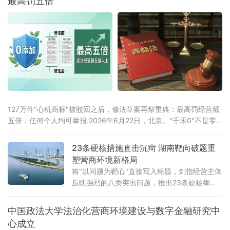
最高罚五倍
题，部署下一阶段核心任务，以人民陪审员工
作的高质量发展，为更高水平平安辽宁、法治
辽宁建设注入坚实的司法民主动能。会议第一
时间传达了辽宁省委常委、政法委书记郑艺对
全省人
127万件"心机商标"被驳回之后，修法草案再祭重典：最高罚经营额
五倍，任何个人均可举报.2026年6月22日，北京。"千禾0"不是零
添加，"手打"面没人真正用手打过，"0糖"饮料照样升血糖——当这
些让消费者频频踩坑的文字不过是一个注册商标，而非产品承诺
23条硬核措施直击沉疴 湖南靶向破题重
时，法律终于要动手了。6月22日，全国人大常委会法工委披露，商
塑营商环境新格局
标法修订草案二次审议稿将提请6月23日开幕的十四
将"以问题为靶心"直接写入标题，剑指经营主体
反映强烈的八类突出问题，推出23条硬核举
措，以可量化、可考核、可追溯的制度设计，
向全省营商环境的堵点痛点发起集中攻坚。精
中国政法大学法治化营商环境建设与数字金融研究中
准聚焦：八大领域，靶向施策与以往温和表述
心成立
不同，此次湖