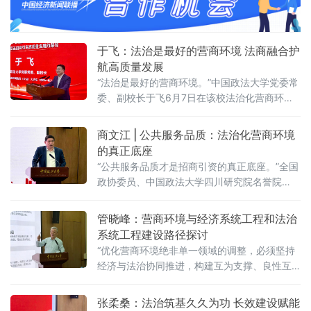
党委常委、副校长于飞，全国政协委员、中国政法
于飞：法治是最好的营商环境 法商融合护
航高质量发展
“法治是最好的营商环境。”中国政法大学党委常
委、副校长于飞6月7日在该校法治化营商环境
建设与数字金融研究中心揭牌仪式上强调，营
商环境的核心要义在于法治化保障——因为法
商文江 | 公共服务品质：法治化营商环境
治提供明确的预期。当天，中国政法大学法治
的真正底座
化营商环境建设与数字金融研究中心在京正式
“公共服务品质才是招商引资的真正底座。”全国
成立，同步启动“法治筑基、商业有序——地方
政协委员、中国政法大学四川研究院名誉院
政府促进招商引资和高质量发展路径”法治化营
长、前商学院院长商文江6月7日在该校法治化
商环境建设（公益）大讲堂（2026
营商环境建设与数字金融研究中心揭牌仪式上
管晓峰：营商环境与经济系统工程和法治
作出上述表示。他指出，《公平竞争审查条
系统工程建设路径探讨
例》施行后，各地招商引资的竞争焦点已从“拼
“优化营商环境绝非单一领域的调整，必须坚持
政策洼地”转向“拼服务高地”“拼法治高地”，长期
经济与法治协同推进，构建互为支撑、良性互
稳定、高效透明的法治环境与公共服务成为吸
动的系统生态。”中国政法大学民商经济法学院
引优质企业和人才的关键。商文江在
教授管晓峰6月7日在中国政法大学法治化营商
张柔桑：法治筑基久久为功 长效建设赋能