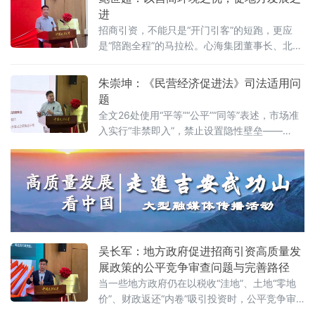
——地方政府促进招商引资和高质量发展路
进
径”法治化营商环境建设（公益）大讲堂2026首
招商引资，不能只是“开门引客”的短跑，更应
期活动上给出明确答案：律师不仅是法律的实
是“陪跑全程”的马拉松。心海集团董事长、北京
践者，更是连接政府、市场与司法的法治纽
山东企业商会副会长、、北京济宁企业商会执
带，其专业服务水平是衡量一个地区营商环境
行会长鲍世超6月7日在中国政法大学法治化营
朱崇坤：《民营经济促进法》司法适用问
法治化水
商环境建设与数字金融研究中心揭牌仪式既同
题
期举办的“法治筑基、商业有序——地方政府促
全文26处使用“平等”“公平”“同等”表述，市场准
进招商引资和高质量发展路径”法治化营商环境
入实行“非禁即入”，禁止设置隐性壁垒——
建设（公益）大讲堂2026首期活动上，以企业
2025年5月20日施行的《中华人民共和国民营
家视角道出法治化营商环境的真谛：“一个
经济促进法》被寄予厚望。然而，北京企业法
治与发展研究会副会长朱崇坤6月7日在中国政
法大学法治化营商环境建设与数字金融研究中
心揭牌仪式既同期举办的“法治筑基、商业有序
——地方政府促进招商引资和高质量发展路
径”法治化营商环境建设（公益）大讲堂
吴长军：地方政府促进招商引资高质量发
展政策的公平竞争审查问题与完善路径
当一些地方政府仍在以税收“洼地”、土地“零地
价”、财政返还“内卷”吸引投资时，公平竞争审
查制度已悄然划下“红线”。《公平竞争审查条