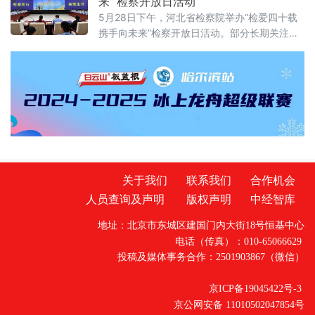
来” 检察开放日活动
关切，织密权益保障网，守护公众日常生活。
5月28日下午，河北省检察院举办“检爱四十载
网络餐饮全链条严管：外卖必须“封口”，商家必
携手向未来”检察开放日活动。部分长期关注未
须“亮证”《网络餐饮服务经营者落实食品安全主
成年人成长的全国人大代表、省人大代表、省
体责任监督管理规定》6月1日起
政协委员、人民监督员以及石家庄市第二中学
师生、家长代表等50余人应邀走进省检察院，
直观了解检察工作，共同交流未成年人保护举
措。省检察院党组成员、副检察长任国强参加
开放日活动，并主持座谈交流会。据介绍，近
关于我们
联系我们
合作机会
人员查询及声明
版权声明
中经智库
地址：北京市东城区建国门内大街18号恒基中心
电话（传真）：010-65066629
投稿及媒体事务合作：2501903867（微信）
京ICP备19045422号-3
京公网安备 11010502047854号