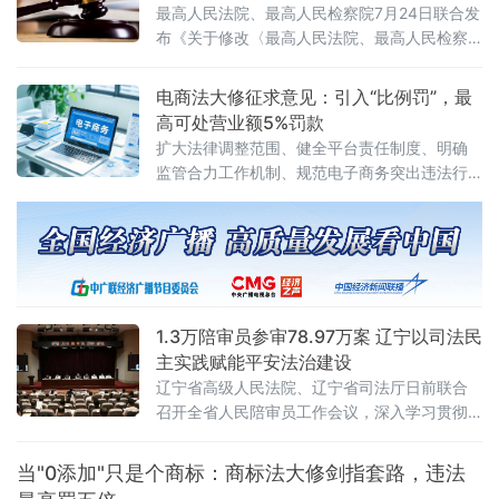
至6月，全国各级行政复议机构依法履行监督职
最高人民法院、最高人民检察院7月24日联合发
布《关于修改〈最高人民法院、最高人民检察
院关于办理内幕交易、泄露内幕信息刑事案件
具体应用法律若干问题的解释〉的决定》（法
电商法大修征求意见：引入“比例罚”，最
释〔2026〕13号）。修改决定已分别经最高人
高可处营业额5%罚款
民法院审判委员会第1961次会议、最高人民检
扩大法律调整范围、健全平台责任制度、明确
察院第十四届检察委员会第七十五次会议通
监管合力工作机制、规范电子商务突出违法行
过，自2026年7月27日起施行。此次修改距
为、深化电子商务开放合作
2012年《关于办理内幕交易、泄
1.3万陪审员参审78.97万案 辽宁以司法民
主实践赋能平安法治建设
辽宁省高级人民法院、辽宁省司法厅日前联合
召开全省人民陪审员工作会议，深入学习贯彻
全国人民陪审员工作会议精神及辽宁省委部署
要求，系统梳理人民陪审员制度落地实施以来
当"0添加"只是个商标：商标法大修剑指套路，违法
的实践成效，研判当前工作推进中的重点问