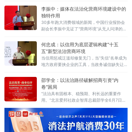
例》施行近两年来，为何部分地区仍屡屡出
李振中：媒体在法治化营商环境建设中的
现“超国民待遇”补贴、隐性地方保护、跨区域恶
独特作用
性竞争？北京物资学院法学院院长吴长军6月7
30多年跑大消费领域的新闻，中国行业报协会
日在中国政法大学法治化营商环境建设与数字
副会长李振中见证了“营商环境”从无人问津的模
金融研究中心揭牌仪式既同期举办的“法治筑
糊概念变成全社会上心的大事。6月7日，在中
基、商业有序——地方政府促进招商引资和
国政法大学法治化营商环境建设与数字金融研
何忠成：以信用为底层逻辑构建“十五
究中心揭牌仪式既同期举办的“法治筑基、商业
五”新型法治营商环境
有序——地方政府促进招商引资和高质量发展
当信用惩戒泛滥却修复无门，当“失信”名单成为
路径”法治化营商环境建设（公益）大讲堂2026
地方政府要挟企业的工具，当政务诚信缺失让
首期活动上，李振中以媒体人视角直言：法治
企业不敢投资——信用体系究竟是在优化营商
化营商环境是市场经济的“空气和土壤”
环境，还是在异化为另一种权力寻租？上海大
邵学全：以法治路径破解招商引资“内
学法学院企业法治与创新发展研究中心主任何
卷”困局
忠成6月7日在中国政法大学法治化营商环境建
“法治具有固根本、稳预期、利长远的重要作
设与数字金融研究中心揭牌仪式既同期举办
用。”北京爱邦社政企智库总裁邵学全6月7日在
的“法治筑基、商业有序——地方政府促进招商
中国政法大学法治化营商环境建设与数字金融
引资和高质量发展路径”法治化营商环境建设
研究中心揭牌仪式既同期举办的“法治筑基、商
（公益）大
业有序——地方政府促进招商引资和高质量发
展路径”法治化营商环境建设（公益）大讲堂