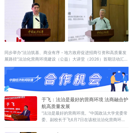
同步举办“法治筑基、商业有序 - 地方政府促进招商引资和高质量发
展路径”法治化营商环境建设（公益）大讲堂（2026）首期活动汇聚
法学界、金融界、企业界及新闻界近百位专家学者与实务代表，共
同聚焦法治化营商环境建设的理论前沿与实践路径。中国政法大学
党委常委、副校长于飞，全国政协委员、中国政法
于飞：法治是最好的营商环境 法商融合护
航高质量发展
“法治是最好的营商环境。”中国政法大学党委常
委、副校长于飞6月7日在该校法治化营商环境
建设与数字金融研究中心揭牌仪式上强调，营
商环境的核心要义在于法治化保障——因为法