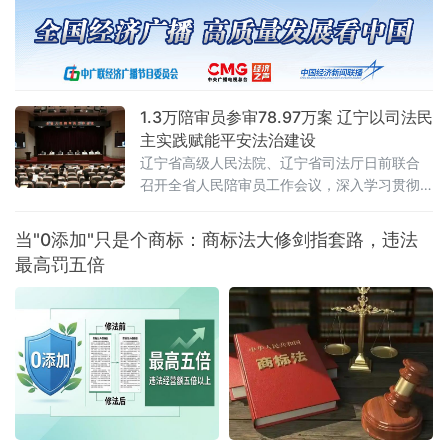
2012年《关于办理内幕交易、泄
1.3万陪审员参审78.97万案 辽宁以司法民
主实践赋能平安法治建设
辽宁省高级人民法院、辽宁省司法厅日前联合
召开全省人民陪审员工作会议，深入学习贯彻
全国人民陪审员工作会议精神及辽宁省委部署
要求，系统梳理人民陪审员制度落地实施以来
当"0添加"只是个商标：商标法大修剑指套路，违法
的实践成效，研判当前工作推进中的重点问
最高罚五倍
题，部署下一阶段核心任务，以人民陪审员工
作的高质量发展，为更高水平平安辽宁、法治
辽宁建设注入坚实的司法民主动能。会议第一
时间传达了辽宁省委常委、政法委书记郑艺对
全省人