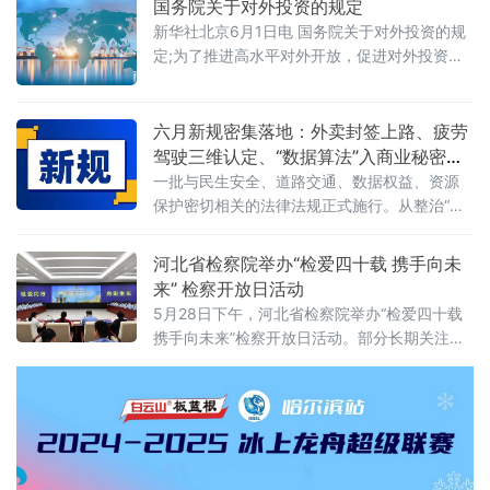
国务院关于对外投资的规定
空缺失——这张资本市场“看门人”的名片，还剩
新华社北京6月1日电 国务院关于对外投资的规
下几分信度？上述场景并非危言耸听。近日，
定;为了推进高水平对外开放，促进对外投资高
财政部公布的2025年度资产评估行业联合检查
质量发展，有效实施对外投资管理，保护投资
结果显示，在对15家备案从事证券服务业务的
者及其对外投资合法权益，维护国家主权、安
资产评估机构开展执业质量检查后，依法对4家
全、发展利益，根据《中华人民共和国对外关
六月新规密集落地：外卖封签上路、疲劳
评估机构、12名
系法》、《中华人民共和国对外贸易法》等法
驾驶三维认定、“数据算法”入商业秘密保
律，制定本规定。第二条&emsp;中华人民共和
护范围
一批与民生安全、道路交通、数据权益、资源
国境内（以下简称中国境内）投资者对外投
保护密切相关的法律法规正式施行。从整治“幽
资，适用本规定。本规定所称对外投资即境外
灵外卖”到严管幼儿园食品安全，从疲劳驾驶三
投资，是指投资
维判定到“开门杀”责任明确，从商业秘密保护扩
河北省检察院举办“检爱四十载 携手向未
围到城乡供水统筹管理——多项新规聚焦社会
来” 检察开放日活动
关切，织密权益保障网，守护公众日常生活。
5月28日下午，河北省检察院举办“检爱四十载
网络餐饮全链条严管：外卖必须“封口”，商家必
携手向未来”检察开放日活动。部分长期关注未
须“亮证”《网络餐饮服务经营者落实食品安全主
成年人成长的全国人大代表、省人大代表、省
体责任监督管理规定》6月1日起
政协委员、人民监督员以及石家庄市第二中学
师生、家长代表等50余人应邀走进省检察院，
直观了解检察工作，共同交流未成年人保护举
措。省检察院党组成员、副检察长任国强参加
开放日活动，并主持座谈交流会。据介绍，近