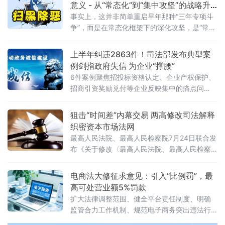
意义 - 从“常态化”到“集中攻坚”的战略升
级
事实上，这并非简单重启早年那种“三年专项斗
争”，而是在常态化框架下的深化攻坚，是“常态
化+专项集中发力”的有机结合。官方会议反复
强调要严格依法办事、坚持实事求是，做到“是
上半年纠违2863件！司法部发布典型案
黑恶一个不漏、不是黑恶一个不凑”
例剑指政府失信 为企业“撑腰”
6件案例聚焦招投标资格认定、企业产权保护、
招商引资奖励兑付等企业反映集中的痛点问
题，行政复议机关以有力纠治向行政机关违法
不当行为“亮剑”，为纵深推进全国统一大市场建
狙击“时间差”内幕交易 两高修改司法解释
设提供了坚实的法治保障。数据显示，2026年1
织密资本市场法网
至6月，全国各级行政复议机构依法履行监督职
最高人民法院、最高人民检察院7月24日联合发
布《关于修改〈最高人民法院、最高人民检察
院关于办理内幕交易、泄露内幕信息刑事案件
具体应用法律若干问题的解释〉的决定》（法
电商法大修征求意见：引入“比例罚”，最
释〔2026〕13号）。修改决定已分别经最高人
高可处营业额5%罚款
民法院审判委员会第1961次会议、最高人民检
扩大法律调整范围、健全平台责任制度、明确
察院第十四届检察委员会第七十五次会议通
监管合力工作机制、规范电子商务突出违法行
过，自2026年7月27日起施行。此次修改距
为、深化电子商务开放合作