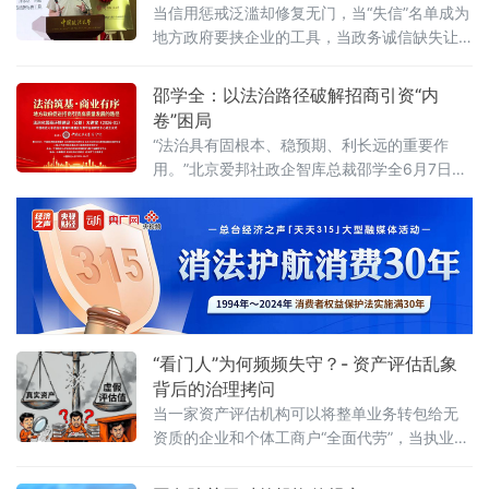
有序——地方政府促进招商引资和高质量发展
当信用惩戒泛滥却修复无门，当“失信”名单成为
路径”法治化营商环境建设（公益）大讲堂2026
地方政府要挟企业的工具，当政务诚信缺失让
首期活动上，李振中以媒体人视角直言：法治
企业不敢投资——信用体系究竟是在优化营商
化营商环境是市场经济的“空气和土壤”
环境，还是在异化为另一种权力寻租？上海大
邵学全：以法治路径破解招商引资“内
学法学院企业法治与创新发展研究中心主任何
卷”困局
忠成6月7日在中国政法大学法治化营商环境建
“法治具有固根本、稳预期、利长远的重要作
设与数字金融研究中心揭牌仪式既同期举办
用。”北京爱邦社政企智库总裁邵学全6月7日在
的“法治筑基、商业有序——地方政府促进招商
中国政法大学法治化营商环境建设与数字金融
引资和高质量发展路径”法治化营商环境建设
研究中心揭牌仪式既同期举办的“法治筑基、商
（公益）大
业有序——地方政府促进招商引资和高质量发
展路径”法治化营商环境建设（公益）大讲堂
2026首期活动上发表书面发言，为地方政府招
商引资高质量发展提出五条法治路径。他指
出，推动高质量发展离不开法治的支撑和保
障，地方政
“看门人”为何频频失守？- 资产评估乱象
背后的治理拷问
当一家资产评估机构可以将整单业务转包给无
资质的企业和个体工商户“全面代劳”，当执业人
员可以一边参与评估、一边买卖客户股票，当
重要评估参数可以随意调整、评估依据可以凭