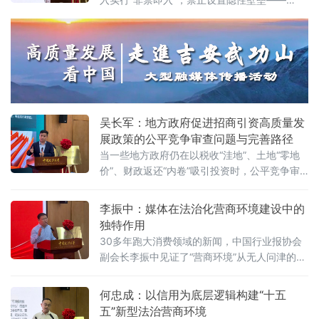
建设（公益）大讲堂2026首期活动上，以企业
2025年5月20日施行的《中华人民共和国民营
家视角道出法治化营商环境的真谛：“一个
经济促进法》被寄予厚望。然而，北京企业法
治与发展研究会副会长朱崇坤6月7日在中国政
法大学法治化营商环境建设与数字金融研究中
心揭牌仪式既同期举办的“法治筑基、商业有序
——地方政府促进招商引资和高质量发展路
径”法治化营商环境建设（公益）大讲堂
吴长军：地方政府促进招商引资高质量发
展政策的公平竞争审查问题与完善路径
当一些地方政府仍在以税收“洼地”、土地“零地
价”、财政返还“内卷”吸引投资时，公平竞争审
查制度已悄然划下“红线”。《公平竞争审查条
例》施行近两年来，为何部分地区仍屡屡出
李振中：媒体在法治化营商环境建设中的
现“超国民待遇”补贴、隐性地方保护、跨区域恶
独特作用
性竞争？北京物资学院法学院院长吴长军6月7
30多年跑大消费领域的新闻，中国行业报协会
日在中国政法大学法治化营商环境建设与数字
副会长李振中见证了“营商环境”从无人问津的模
金融研究中心揭牌仪式既同期举办的“法治筑
糊概念变成全社会上心的大事。6月7日，在中
基、商业有序——地方政府促进招商引资和
国政法大学法治化营商环境建设与数字金融研
何忠成：以信用为底层逻辑构建“十五
究中心揭牌仪式既同期举办的“法治筑基、商业
五”新型法治营商环境