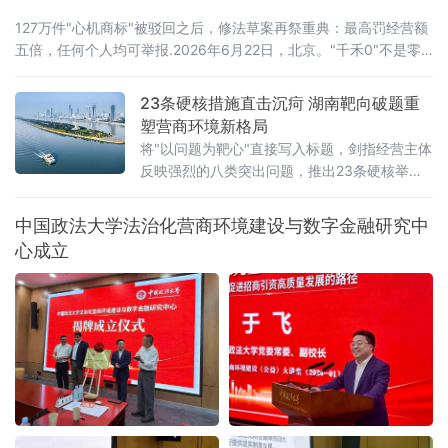
127万件"心机商标"被驳回之后，修法草案再祭重典：最高罚经营额
五倍，任何个人均可举报.2026年6月22日，北京。"千禾0"不是零
添加，"手打"面没人真正用手打过，"0糖"饮料照样升血糖——当这
些让消费者频频踩坑的文字不过是一个注册商标，而非产品承诺
23条硬核措施直击沉疴 湖南靶向破题重
时，法律终于要动手了。6月22日，全国人大常委会法工委披露，商
塑营商环境新格局
标法修订草案二次审议稿将提请6月23日开幕的十四
将"以问题为靶心"直接写入标题，剑指经营主体
反映强烈的八类突出问题，推出23条硬核举
措，以可量化、可考核、可追溯的制度设计，
向全省营商环境的堵点痛点发起集中攻坚。精
中国政法大学法治化营商环境建设与数字金融研究中
准聚焦：八大领域，靶向施策与以往温和表述
心成立
不同，此次湖