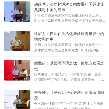
胡继晔：法律起源对金融发展的国际比较
及其对中国的启示
为什么普通法系国家的金融市场往往更活跃，
而大陆法系国家则在投资者保护上存在天然短
板？中国作为典型的大陆法国家，金融高速增
长背后是否隐藏着法治短板？中国政法大学商
徐家力：律师在法治化营商环境建设中的
学院教授、法治化营商环境建设与数字金融研
地位和作用
究课题组组长胡继晔6月7日在该校研究中心揭
律师，在法治化营商环境中扮演什么角色？北
牌仪式既同期举办的“法治筑基、商业有序——
京律师法学研究会会长徐家力6月7日在中国政
地方政府促进招商引资和高质量发展路径”法治
法大学法治化营商环境建设与数字金融研究中
化营商环境建设（公益）大讲堂首期活动上，
心揭牌仪式既同期举办的“法治筑基、商业有序
鲍世超：以营商环境之优，促地方发展之
以
——地方政府促进招商引资和高质量发展路
进
径”法治化营商环境建设（公益）大讲堂2026首
招商引资，不能只是“开门引客”的短跑，更应
期活动上给出明确答案：律师不仅是法律的实
是“陪跑全程”的马拉松。心海集团董事长、北京
践者，更是连接政府、市场与司法的法治纽
山东企业商会副会长、、北京济宁企业商会执
带，其专业服务水平是衡量一个地区营商环境
行会长鲍世超6月7日在中国政法大学法治化营
朱崇坤：《民营经济促进法》司法适用问
法治化水
商环境建设与数字金融研究中心揭牌仪式既同
题
期举办的“法治筑基、商业有序——地方政府促
全文26处使用“平等”“公平”“同等”表述，市场准
进招商引资和高质量发展路径”法治化营商环境
入实行“非禁即入”，禁止设置隐性壁垒——