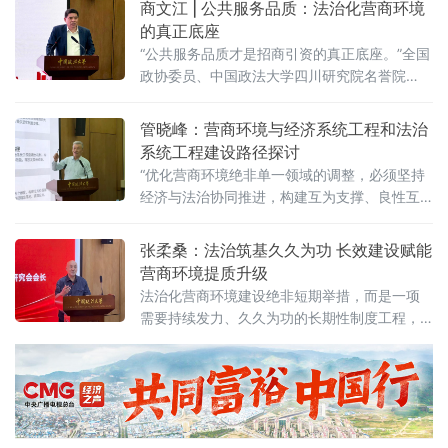
商文江 | 公共服务品质：法治化营商环境
治提供明确的预期。当天，中国政法大学法治
的真正底座
化营商环境建设与数字金融研究中心在京正式
“公共服务品质才是招商引资的真正底座。”全国
成立，同步启动“法治筑基、商业有序——地方
政协委员、中国政法大学四川研究院名誉院
政府促进招商引资和高质量发展路径”法治化营
长、前商学院院长商文江6月7日在该校法治化
商环境建设（公益）大讲堂（2026
营商环境建设与数字金融研究中心揭牌仪式上
管晓峰：营商环境与经济系统工程和法治
作出上述表示。他指出，《公平竞争审查条
系统工程建设路径探讨
例》施行后，各地招商引资的竞争焦点已从“拼
“优化营商环境绝非单一领域的调整，必须坚持
政策洼地”转向“拼服务高地”“拼法治高地”，长期
经济与法治协同推进，构建互为支撑、良性互
稳定、高效透明的法治环境与公共服务成为吸
动的系统生态。”中国政法大学民商经济法学院
引优质企业和人才的关键。商文江在
教授管晓峰6月7日在中国政法大学法治化营商
张柔桑：法治筑基久久为功 长效建设赋能
环境建设与数字金融研究中心揭牌仪式上作出
营商环境提质升级
上述表示。他在题为《营商环境与经济、法治
法治化营商环境建设绝非短期举措，而是一项
系统工程建设路径探讨》的主题演讲中，系统
需要持续发力、久久为功的长期性制度工程，
阐述以系统工程思维推进营商环境建设的理论
坚持法治导向是推动招商引资和经济高质量发
框架与实践路径。管晓峰从市场发展环境问
展的根本路径。