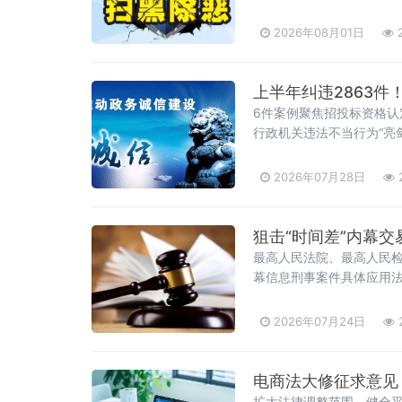
2026年08月01日
2
上半年纠违2863件
6件案例聚焦招投标资格
行政机关违法不当行为“亮
级行政复议机构依法履行
2026年07月28日
狙击“时间差”内幕
最高人民法院、最高人民检
幕信息刑事案件具体应用法
员会第1961次会议、最
2012年《关于办理内幕交
2026年07月24日
电商法大修征求意见
扩大法律调整范围、健全