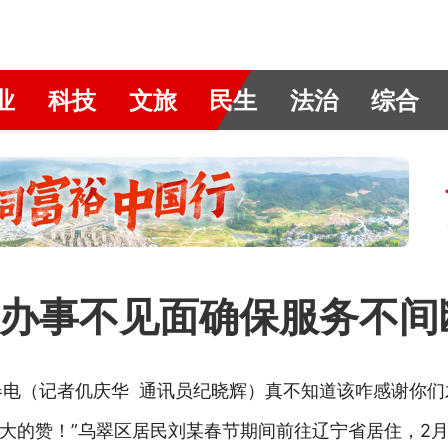
业
科技
文旅
民生
法治
综合
办事不见面确保服务不间
伊春电（记者仉庆华 通讯员纪晓辉）真不知道该咋感谢你
大的赞！”乌翠区居民刘某春节期间前往辽宁省居住，2月