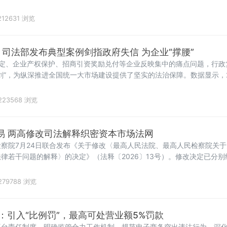
12631 浏览
！司法部发布典型案例剑指政府失信 为企业“撑腰”
认定、企业产权保护、招商引资奖励兑付等企业反映集中的痛点问题，行政
剑”，为纵深推进全国统一大市场建设提供了坚实的法治保障。数据显示，2
监督职
223568 浏览
交易 两高修改司法解释织密资本市场法网
察院7月24日联合发布《关于修改〈最高人民法院、最高人民检察院关
律若干问题的解释〉的决定》（法释〔2026〕13号）。修改决定已分
高人民检察院第十四届检察委员会第七十五次会议通过，自2026年7月27
易、泄
279788 浏览
：引入“比例罚”，最高可处营业额5%罚款
平台责任制度、明确监管合力工作机制、规范电子商务突出违法行为、深