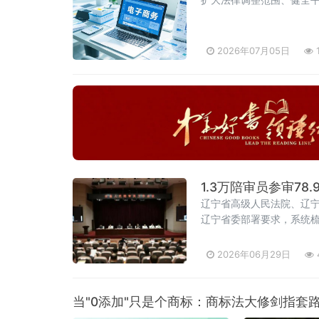
2026年07月05日
1.3万陪审员参审7
辽宁省高级人民法院、辽
辽宁省委部署要求，系统
心任务，以人民陪审员工
达了辽宁省委常委、政法
2026年06月29日
当"0添加"只是个商标：商标法大修剑指套