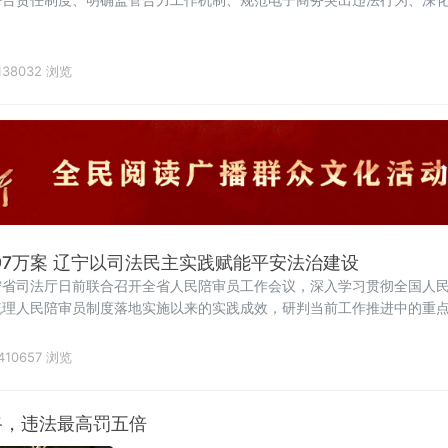
138032 浏览
8.97万案 辽宁以司法民主实践赋能平安法治建设
宁省司法厅日前联合召开全省人民陪审员工作会议，深入学习贯彻全国人
梳理人民陪审员制度落地实施以来的实践成效，研判当前工作推进中的重
作的高质量发展，为更高水平平安辽宁、法治辽宁建设注入坚实的司法民
委书记郑艺对全省人
410657 浏览
路，违法最高罚五倍