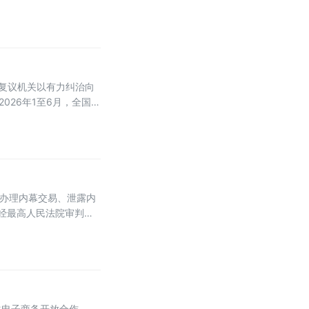
复议机关以有力纠治向
026年1至6月，全国各
于办理内幕交易、泄露内
别经最高人民法院审判委
日起施行。此次修改距
化电子商务开放合作