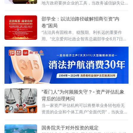
地方政府要挟企业的工具，当政务诚信缺失让
首期活动上，李振中以媒体人视角直言：法治
企业不敢投资——信用体系究竟是在优化营商
化营商环境是市场经济的“空气和土壤”
环境，还是在异化为另一种权力寻租？上海大
邵学全：以法治路径破解招商引资“内
学法学院企业法治与创新发展研究中心主任何
卷”困局
忠成6月7日在中国政法大学法治化营商环境建
“法治具有固根本、稳预期、利长远的重要作
设与数字金融研究中心揭牌仪式既同期举办
用。”北京爱邦社政企智库总裁邵学全6月7日在
的“法治筑基、商业有序——地方政府促进招商
中国政法大学法治化营商环境建设与数字金融
引资和高质量发展路径”法治化营商环境建设
研究中心揭牌仪式既同期举办的“法治筑基、商
（公益）大
业有序——地方政府促进招商引资和高质量发
展路径”法治化营商环境建设（公益）大讲堂
2026首期活动上发表书面发言，为地方政府招
商引资高质量发展提出五条法治路径。他指
出，推动高质量发展离不开法治的支撑和保
障，地方政
“看门人”为何频频失守？- 资产评估乱象
背后的治理拷问
当一家资产评估机构可以将整单业务转包给无
资质的企业和个体工商户“全面代劳”，当执业人
员可以一边参与评估、一边买卖客户股票，当
重要评估参数可以随意调整、评估依据可以凭
国务院关于对外投资的规定
空缺失——这张资本市场“看门人”的名片，还剩