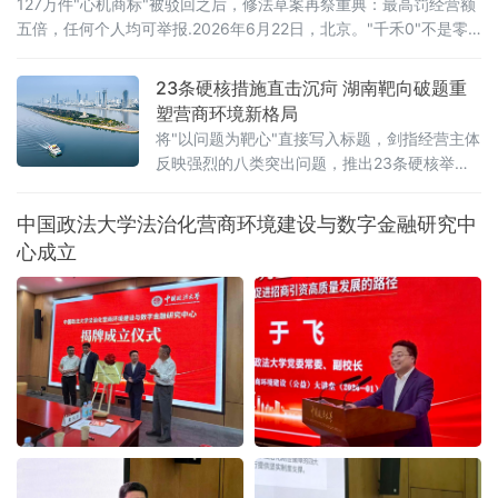
127万件"心机商标"被驳回之后，修法草案再祭重典：最高罚经营额
五倍，任何个人均可举报.2026年6月22日，北京。"千禾0"不是零
添加，"手打"面没人真正用手打过，"0糖"饮料照样升血糖——当这
些让消费者频频踩坑的文字不过是一个注册商标，而非产品承诺
23条硬核措施直击沉疴 湖南靶向破题重
时，法律终于要动手了。6月22日，全国人大常委会法工委披露，商
塑营商环境新格局
标法修订草案二次审议稿将提请6月23日开幕的十四
将"以问题为靶心"直接写入标题，剑指经营主体
反映强烈的八类突出问题，推出23条硬核举
措，以可量化、可考核、可追溯的制度设计，
向全省营商环境的堵点痛点发起集中攻坚。精
中国政法大学法治化营商环境建设与数字金融研究中
准聚焦：八大领域，靶向施策与以往温和表述
心成立
不同，此次湖