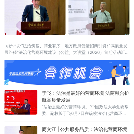
同步举办“法治筑基、商业有序 - 地方政府促进招商引资和高质量发
展路径”法治化营商环境建设（公益）大讲堂（2026）首期活动汇聚
法学界、金融界、企业界及新闻界近百位专家学者与实务代表，共
同聚焦法治化营商环境建设的理论前沿与实践路径。中国政法大学
党委常委、副校长于飞，全国政协委员、中国政法
于飞：法治是最好的营商环境 法商融合护
航高质量发展
“法治是最好的营商环境。”中国政法大学党委常
委、副校长于飞6月7日在该校法治化营商环境
建设与数字金融研究中心揭牌仪式上强调，营
商环境的核心要义在于法治化保障——因为法
商文江 | 公共服务品质：法治化营商环境
治提供明确的预期。当天，中国政法大学法治