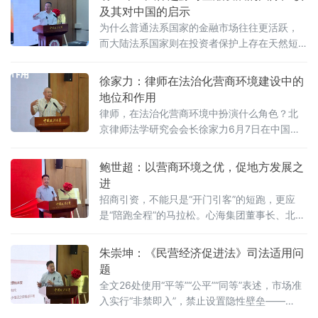
及其对中国的启示
为什么普通法系国家的金融市场往往更活跃，
而大陆法系国家则在投资者保护上存在天然短
板？中国作为典型的大陆法国家，金融高速增
长背后是否隐藏着法治短板？中国政法大学商
徐家力：律师在法治化营商环境建设中的
学院教授、法治化营商环境建设与数字金融研
地位和作用
究课题组组长胡继晔6月7日在该校研究中心揭
律师，在法治化营商环境中扮演什么角色？北
牌仪式既同期举办的“法治筑基、商业有序——
京律师法学研究会会长徐家力6月7日在中国政
地方政府促进招商引资和高质量发展路径”法治
法大学法治化营商环境建设与数字金融研究中
化营商环境建设（公益）大讲堂首期活动上，
心揭牌仪式既同期举办的“法治筑基、商业有序
鲍世超：以营商环境之优，促地方发展之
以
——地方政府促进招商引资和高质量发展路
进
径”法治化营商环境建设（公益）大讲堂2026首
招商引资，不能只是“开门引客”的短跑，更应
期活动上给出明确答案：律师不仅是法律的实
是“陪跑全程”的马拉松。心海集团董事长、北京
践者，更是连接政府、市场与司法的法治纽
山东企业商会副会长、、北京济宁企业商会执
带，其专业服务水平是衡量一个地区营商环境
行会长鲍世超6月7日在中国政法大学法治化营
朱崇坤：《民营经济促进法》司法适用问
法治化水
商环境建设与数字金融研究中心揭牌仪式既同
题
期举办的“法治筑基、商业有序——地方政府促
全文26处使用“平等”“公平”“同等”表述，市场准
进招商引资和高质量发展路径”法治化营商环境
入实行“非禁即入”，禁止设置隐性壁垒——
建设（公益）大讲堂2026首期活动上，以企业
2025年5月20日施行的《中华人民共和国民营