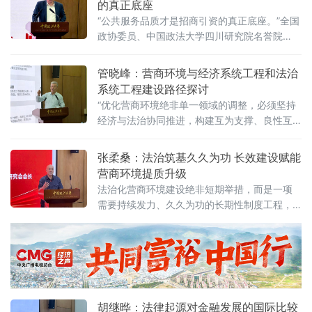
的真正底座
化营商环境建设与数字金融研究中心在京正式
“公共服务品质才是招商引资的真正底座。”全国
成立，同步启动“法治筑基、商业有序——地方
政协委员、中国政法大学四川研究院名誉院
政府促进招商引资和高质量发展路径”法治化营
长、前商学院院长商文江6月7日在该校法治化
商环境建设（公益）大讲堂（2026
营商环境建设与数字金融研究中心揭牌仪式上
管晓峰：营商环境与经济系统工程和法治
作出上述表示。他指出，《公平竞争审查条
系统工程建设路径探讨
例》施行后，各地招商引资的竞争焦点已从“拼
“优化营商环境绝非单一领域的调整，必须坚持
政策洼地”转向“拼服务高地”“拼法治高地”，长期
经济与法治协同推进，构建互为支撑、良性互
稳定、高效透明的法治环境与公共服务成为吸
动的系统生态。”中国政法大学民商经济法学院
引优质企业和人才的关键。商文江在
教授管晓峰6月7日在中国政法大学法治化营商
张柔桑：法治筑基久久为功 长效建设赋能
环境建设与数字金融研究中心揭牌仪式上作出
营商环境提质升级
上述表示。他在题为《营商环境与经济、法治
法治化营商环境建设绝非短期举措，而是一项
系统工程建设路径探讨》的主题演讲中，系统
需要持续发力、久久为功的长期性制度工程，
阐述以系统工程思维推进营商环境建设的理论
坚持法治导向是推动招商引资和经济高质量发
框架与实践路径。管晓峰从市场发展环境问
展的根本路径。
胡继晔：法律起源对金融发展的国际比较