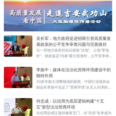
家视角道出法治化营商环境的真谛：“一个
经济促进法》被寄予厚望。然而，北京企业法
治与发展研究会副会长朱崇坤6月7日在中国政
法大学法治化营商环境建设与数字金融研究中
心揭牌仪式既同期举办的“法治筑基、商业有序
——地方政府促进招商引资和高质量发展路
径”法治化营商环境建设（公益）大讲堂
吴长军：地方政府促进招商引资高质量发
展政策的公平竞争审查问题与完善路径
当一些地方政府仍在以税收“洼地”、土地“零地
价”、财政返还“内卷”吸引投资时，公平竞争审
查制度已悄然划下“红线”。《公平竞争审查条
例》施行近两年来，为何部分地区仍屡屡出
李振中：媒体在法治化营商环境建设中的
现“超国民待遇”补贴、隐性地方保护、跨区域恶
独特作用
性竞争？北京物资学院法学院院长吴长军6月7
30多年跑大消费领域的新闻，中国行业报协会
日在中国政法大学法治化营商环境建设与数字
副会长李振中见证了“营商环境”从无人问津的模
金融研究中心揭牌仪式既同期举办的“法治筑
糊概念变成全社会上心的大事。6月7日，在中
基、商业有序——地方政府促进招商引资和
国政法大学法治化营商环境建设与数字金融研
何忠成：以信用为底层逻辑构建“十五
究中心揭牌仪式既同期举办的“法治筑基、商业
五”新型法治营商环境
有序——地方政府促进招商引资和高质量发展
当信用惩戒泛滥却修复无门，当“失信”名单成为
路径”法治化营商环境建设（公益）大讲堂2026