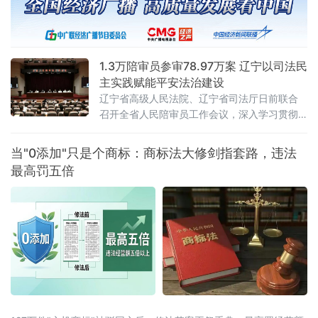
1.3万陪审员参审78.97万案 辽宁以司法民
主实践赋能平安法治建设
辽宁省高级人民法院、辽宁省司法厅日前联合
召开全省人民陪审员工作会议，深入学习贯彻
全国人民陪审员工作会议精神及辽宁省委部署
要求，系统梳理人民陪审员制度落地实施以来
当"0添加"只是个商标：商标法大修剑指套路，违法
的实践成效，研判当前工作推进中的重点问
最高罚五倍
题，部署下一阶段核心任务，以人民陪审员工
作的高质量发展，为更高水平平安辽宁、法治
辽宁建设注入坚实的司法民主动能。会议第一
时间传达了辽宁省委常委、政法委书记郑艺对
全省人