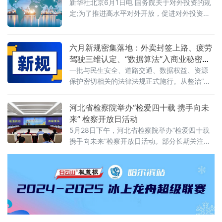
新华社北京6月1日电 国务院关于对外投资的规
下几分信度？上述场景并非危言耸听。近日，
定;为了推进高水平对外开放，促进对外投资高
财政部公布的2025年度资产评估行业联合检查
质量发展，有效实施对外投资管理，保护投资
结果显示，在对15家备案从事证券服务业务的
者及其对外投资合法权益，维护国家主权、安
资产评估机构开展执业质量检查后，依法对4家
全、发展利益，根据《中华人民共和国对外关
六月新规密集落地：外卖封签上路、疲劳
评估机构、12名
系法》、《中华人民共和国对外贸易法》等法
驾驶三维认定、“数据算法”入商业秘密保
律，制定本规定。第二条&emsp;中华人民共和
护范围
一批与民生安全、道路交通、数据权益、资源
国境内（以下简称中国境内）投资者对外投
保护密切相关的法律法规正式施行。从整治“幽
资，适用本规定。本规定所称对外投资即境外
灵外卖”到严管幼儿园食品安全，从疲劳驾驶三
投资，是指投资
维判定到“开门杀”责任明确，从商业秘密保护扩
河北省检察院举办“检爱四十载 携手向未
围到城乡供水统筹管理——多项新规聚焦社会
来” 检察开放日活动
关切，织密权益保障网，守护公众日常生活。
5月28日下午，河北省检察院举办“检爱四十载
网络餐饮全链条严管：外卖必须“封口”，商家必
携手向未来”检察开放日活动。部分长期关注未
须“亮证”《网络餐饮服务经营者落实食品安全主
成年人成长的全国人大代表、省人大代表、省
体责任监督管理规定》6月1日起
政协委员、人民监督员以及石家庄市第二中学
师生、家长代表等50余人应邀走进省检察院，
直观了解检察工作，共同交流未成年人保护举
措。省检察院党组成员、副检察长任国强参加
开放日活动，并主持座谈交流会。据介绍，近