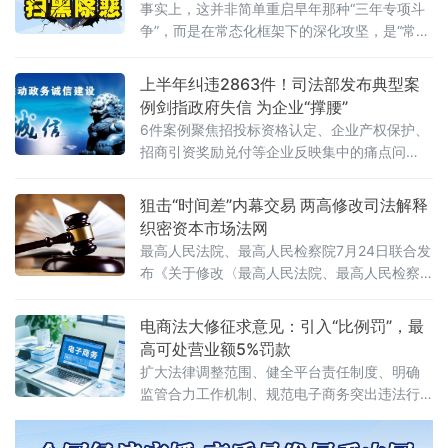
级
事实上，这并非简单重启早年那种“三年专项斗
争”，而是在常态化框架下的深化攻坚，是“常态
化+专项集中发力”的有机结合。官方会议反复
强调要严格依法办事、坚持实事求是，做到“是
上半年纠违2863件！司法部发布典型案
黑恶一个不漏、不是黑恶一个不凑”
例剑指政府失信 为企业“撑腰”
6件案例聚焦招投标资格认定、企业产权保护、
招商引资奖励兑付等企业反映集中的痛点问
题，行政复议机关以有力纠治向行政机关违法
不当行为“亮剑”，为纵深推进全国统一大市场建
狙击“时间差”内幕交易 两高修改司法解释
设提供了坚实的法治保障。数据显示，2026年1
织密资本市场法网
至6月，全国各级行政复议机构依法履行监督职
最高人民法院、最高人民检察院7月24日联合发
布《关于修改〈最高人民法院、最高人民检察
院关于办理内幕交易、泄露内幕信息刑事案件
具体应用法律若干问题的解释〉的决定》（法
电商法大修征求意见：引入“比例罚”，最
释〔2026〕13号）。修改决定已分别经最高人
高可处营业额5%罚款
民法院审判委员会第1961次会议、最高人民检
扩大法律调整范围、健全平台责任制度、明确
察院第十四届检察委员会第七十五次会议通
监管合力工作机制、规范电子商务突出违法行
过，自2026年7月27日起施行。此次修改距
为、深化电子商务开放合作
2012年《关于办理内幕交易、泄