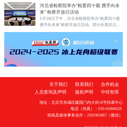
投资，是指投资
维判定到“开门杀”责任明确，从商业秘密保护扩
河北省检察院举办“检爱四十载 携手向未
围到城乡供水统筹管理——多项新规聚焦社会
来” 检察开放日活动
关切，织密权益保障网，守护公众日常生活。
5月28日下午，河北省检察院举办“检爱四十载
网络餐饮全链条严管：外卖必须“封口”，商家必
携手向未来”检察开放日活动。部分长期关注未
须“亮证”《网络餐饮服务经营者落实食品安全主
成年人成长的全国人大代表、省人大代表、省
体责任监督管理规定》6月1日起
政协委员、人民监督员以及石家庄市第二中学
师生、家长代表等50余人应邀走进省检察院，
直观了解检察工作，共同交流未成年人保护举
措。省检察院党组成员、副检察长任国强参加
开放日活动，并主持座谈交流会。据介绍，近
关于我们
联系我们
合作机会
人员查询及声明
版权声明
中经智库
地址：北京市东城区建国门内大街18号恒基中心
电话（传真）：010-65066629
投稿及媒体事务合作：2501903867（微信）