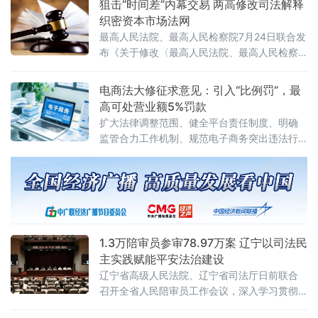
狙击“时间差”内幕交易 两高修改司法解释
设提供了坚实的法治保障。数据显示，2026年1
织密资本市场法网
至6月，全国各级行政复议机构依法履行监督职
最高人民法院、最高人民检察院7月24日联合发
布《关于修改〈最高人民法院、最高人民检察
院关于办理内幕交易、泄露内幕信息刑事案件
具体应用法律若干问题的解释〉的决定》（法
电商法大修征求意见：引入“比例罚”，最
释〔2026〕13号）。修改决定已分别经最高人
高可处营业额5%罚款
民法院审判委员会第1961次会议、最高人民检
扩大法律调整范围、健全平台责任制度、明确
察院第十四届检察委员会第七十五次会议通
监管合力工作机制、规范电子商务突出违法行
过，自2026年7月27日起施行。此次修改距
为、深化电子商务开放合作
2012年《关于办理内幕交易、泄
1.3万陪审员参审78.97万案 辽宁以司法民
主实践赋能平安法治建设
辽宁省高级人民法院、辽宁省司法厅日前联合
召开全省人民陪审员工作会议，深入学习贯彻
全国人民陪审员工作会议精神及辽宁省委部署