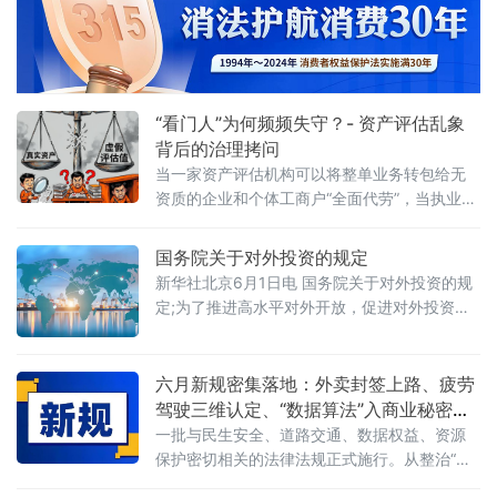
展路径”法治化营商环境建设（公益）大讲堂
2026首期活动上发表书面发言，为地方政府招
商引资高质量发展提出五条法治路径。他指
出，推动高质量发展离不开法治的支撑和保
障，地方政
“看门人”为何频频失守？- 资产评估乱象
背后的治理拷问
当一家资产评估机构可以将整单业务转包给无
资质的企业和个体工商户“全面代劳”，当执业人
员可以一边参与评估、一边买卖客户股票，当
重要评估参数可以随意调整、评估依据可以凭
国务院关于对外投资的规定
空缺失——这张资本市场“看门人”的名片，还剩
新华社北京6月1日电 国务院关于对外投资的规
下几分信度？上述场景并非危言耸听。近日，
定;为了推进高水平对外开放，促进对外投资高
财政部公布的2025年度资产评估行业联合检查
质量发展，有效实施对外投资管理，保护投资
结果显示，在对15家备案从事证券服务业务的
者及其对外投资合法权益，维护国家主权、安
资产评估机构开展执业质量检查后，依法对4家
全、发展利益，根据《中华人民共和国对外关
六月新规密集落地：外卖封签上路、疲劳
评估机构、12名
系法》、《中华人民共和国对外贸易法》等法
驾驶三维认定、“数据算法”入商业秘密保
律，制定本规定。第二条&emsp;中华人民共和
护范围
一批与民生安全、道路交通、数据权益、资源
国境内（以下简称中国境内）投资者对外投
保护密切相关的法律法规正式施行。从整治“幽
资，适用本规定。本规定所称对外投资即境外
灵外卖”到严管幼儿园食品安全，从疲劳驾驶三