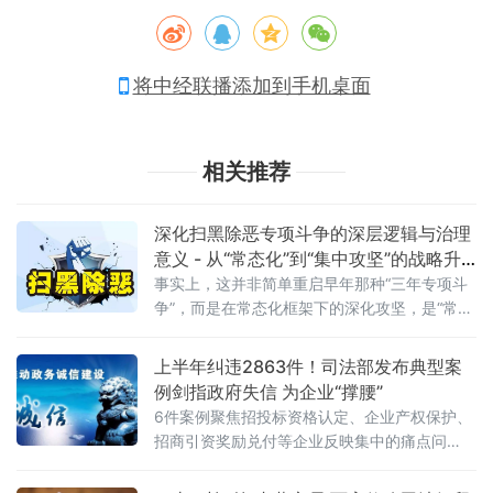
将中经联播添加到手机桌面
相关推荐
深化扫黑除恶专项斗争的深层逻辑与治理
意义 - 从“常态化”到“集中攻坚”的战略升
级
事实上，这并非简单重启早年那种“三年专项斗
争”，而是在常态化框架下的深化攻坚，是“常态
化+专项集中发力”的有机结合。官方会议反复
强调要严格依法办事、坚持实事求是，做到“是
上半年纠违2863件！司法部发布典型案
黑恶一个不漏、不是黑恶一个不凑”
例剑指政府失信 为企业“撑腰”
6件案例聚焦招投标资格认定、企业产权保护、
招商引资奖励兑付等企业反映集中的痛点问
题，行政复议机关以有力纠治向行政机关违法
不当行为“亮剑”，为纵深推进全国统一大市场建