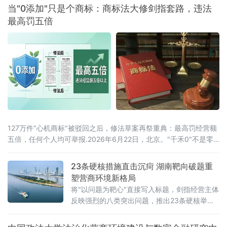
要求，系统梳理人民陪审员制度落地实施以来
当"0添加"只是个商标：商标法大修剑指套路，违法
的实践成效，研判当前工作推进中的重点问
最高罚五倍
题，部署下一阶段核心任务，以人民陪审员工
作的高质量发展，为更高水平平安辽宁、法治
辽宁建设注入坚实的司法民主动能。会议第一
时间传达了辽宁省委常委、政法委书记郑艺对
全省人
127万件"心机商标"被驳回之后，修法草案再祭重典：最高罚经营额
五倍，任何个人均可举报.2026年6月22日，北京。"千禾0"不是零
添加，"手打"面没人真正用手打过，"0糖"饮料照样升血糖——当这
些让消费者频频踩坑的文字不过是一个注册商标，而非产品承诺
23条硬核措施直击沉疴 湖南靶向破题重
时，法律终于要动手了。6月22日，全国人大常委会法工委披露，商
塑营商环境新格局
标法修订草案二次审议稿将提请6月23日开幕的十四
将"以问题为靶心"直接写入标题，剑指经营主体
反映强烈的八类突出问题，推出23条硬核举
措，以可量化、可考核、可追溯的制度设计，
向全省营商环境的堵点痛点发起集中攻坚。精