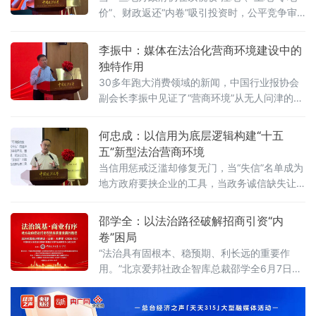
价”、财政返还“内卷”吸引投资时，公平竞争审
查制度已悄然划下“红线”。《公平竞争审查条
例》施行近两年来，为何部分地区仍屡屡出
李振中：媒体在法治化营商环境建设中的
现“超国民待遇”补贴、隐性地方保护、跨区域恶
独特作用
性竞争？北京物资学院法学院院长吴长军6月7
30多年跑大消费领域的新闻，中国行业报协会
日在中国政法大学法治化营商环境建设与数字
副会长李振中见证了“营商环境”从无人问津的模
金融研究中心揭牌仪式既同期举办的“法治筑
糊概念变成全社会上心的大事。6月7日，在中
基、商业有序——地方政府促进招商引资和
国政法大学法治化营商环境建设与数字金融研
何忠成：以信用为底层逻辑构建“十五
究中心揭牌仪式既同期举办的“法治筑基、商业
五”新型法治营商环境
有序——地方政府促进招商引资和高质量发展
当信用惩戒泛滥却修复无门，当“失信”名单成为
路径”法治化营商环境建设（公益）大讲堂2026
地方政府要挟企业的工具，当政务诚信缺失让
首期活动上，李振中以媒体人视角直言：法治
企业不敢投资——信用体系究竟是在优化营商
化营商环境是市场经济的“空气和土壤”
环境，还是在异化为另一种权力寻租？上海大
邵学全：以法治路径破解招商引资“内
学法学院企业法治与创新发展研究中心主任何
卷”困局
忠成6月7日在中国政法大学法治化营商环境建
“法治具有固根本、稳预期、利长远的重要作
设与数字金融研究中心揭牌仪式既同期举办
用。”北京爱邦社政企智库总裁邵学全6月7日在
的“法治筑基、商业有序——地方政府促进招商
中国政法大学法治化营商环境建设与数字金融
引资和高质量发展路径”法治化营商环境建设
研究中心揭牌仪式既同期举办的“法治筑基、商
（公益）大
业有序——地方政府促进招商引资和高质量发