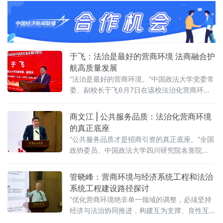
同聚焦法治化营商环境建设的理论前沿与实践路径。中国政法大学
党委常委、副校长于飞，全国政协委员、中国政法
于飞：法治是最好的营商环境 法商融合护
航高质量发展
“法治是最好的营商环境。”中国政法大学党委常
委、副校长于飞6月7日在该校法治化营商环境
建设与数字金融研究中心揭牌仪式上强调，营
商环境的核心要义在于法治化保障——因为法
商文江 | 公共服务品质：法治化营商环境
治提供明确的预期。当天，中国政法大学法治
的真正底座
化营商环境建设与数字金融研究中心在京正式
“公共服务品质才是招商引资的真正底座。”全国
成立，同步启动“法治筑基、商业有序——地方
政协委员、中国政法大学四川研究院名誉院
政府促进招商引资和高质量发展路径”法治化营
长、前商学院院长商文江6月7日在该校法治化
商环境建设（公益）大讲堂（2026
营商环境建设与数字金融研究中心揭牌仪式上
管晓峰：营商环境与经济系统工程和法治
作出上述表示。他指出，《公平竞争审查条
系统工程建设路径探讨
例》施行后，各地招商引资的竞争焦点已从“拼
“优化营商环境绝非单一领域的调整，必须坚持
政策洼地”转向“拼服务高地”“拼法治高地”，长期
经济与法治协同推进，构建互为支撑、良性互
稳定、高效透明的法治环境与公共服务成为吸
动的系统生态。”中国政法大学民商经济法学院