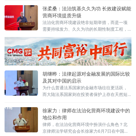
引优质企业和人才的关键。商文江在
教授管晓峰6月7日在中国政法大学法治化营商
张柔桑：法治筑基久久为功 长效建设赋能
环境建设与数字金融研究中心揭牌仪式上作出
营商环境提质升级
上述表示。他在题为《营商环境与经济、法治
法治化营商环境建设绝非短期举措，而是一项
系统工程建设路径探讨》的主题演讲中，系统
需要持续发力、久久为功的长期性制度工程，
阐述以系统工程思维推进营商环境建设的理论
坚持法治导向是推动招商引资和经济高质量发
框架与实践路径。管晓峰从市场发展环境问
展的根本路径。
胡继晔：法律起源对金融发展的国际比较
及其对中国的启示
为什么普通法系国家的金融市场往往更活跃，
而大陆法系国家则在投资者保护上存在天然短
板？中国作为典型的大陆法国家，金融高速增
长背后是否隐藏着法治短板？中国政法大学商
徐家力：律师在法治化营商环境建设中的
学院教授、法治化营商环境建设与数字金融研
地位和作用
究课题组组长胡继晔6月7日在该校研究中心揭
律师，在法治化营商环境中扮演什么角色？北
牌仪式既同期举办的“法治筑基、商业有序——
京律师法学研究会会长徐家力6月7日在中国政
地方政府促进招商引资和高质量发展路径”法治