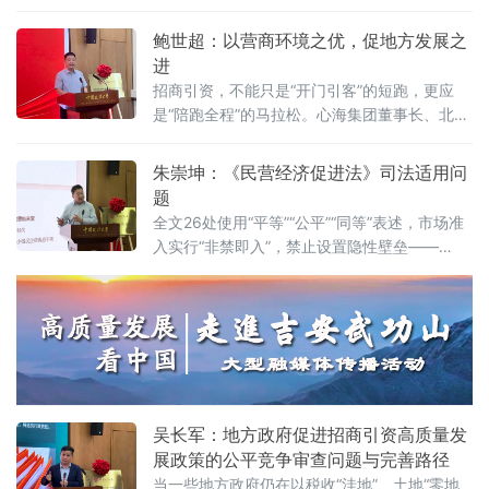
法大学法治化营商环境建设与数字金融研究中
化营商环境建设（公益）大讲堂首期活动上，
心揭牌仪式既同期举办的“法治筑基、商业有序
鲍世超：以营商环境之优，促地方发展之
以
——地方政府促进招商引资和高质量发展路
进
径”法治化营商环境建设（公益）大讲堂2026首
招商引资，不能只是“开门引客”的短跑，更应
期活动上给出明确答案：律师不仅是法律的实
是“陪跑全程”的马拉松。心海集团董事长、北京
践者，更是连接政府、市场与司法的法治纽
山东企业商会副会长、、北京济宁企业商会执
带，其专业服务水平是衡量一个地区营商环境
行会长鲍世超6月7日在中国政法大学法治化营
朱崇坤：《民营经济促进法》司法适用问
法治化水
商环境建设与数字金融研究中心揭牌仪式既同
题
期举办的“法治筑基、商业有序——地方政府促
全文26处使用“平等”“公平”“同等”表述，市场准
进招商引资和高质量发展路径”法治化营商环境
入实行“非禁即入”，禁止设置隐性壁垒——
建设（公益）大讲堂2026首期活动上，以企业
2025年5月20日施行的《中华人民共和国民营
家视角道出法治化营商环境的真谛：“一个
经济促进法》被寄予厚望。然而，北京企业法
治与发展研究会副会长朱崇坤6月7日在中国政
法大学法治化营商环境建设与数字金融研究中
心揭牌仪式既同期举办的“法治筑基、商业有序
——地方政府促进招商引资和高质量发展路
径”法治化营商环境建设（公益）大讲堂
吴长军：地方政府促进招商引资高质量发
展政策的公平竞争审查问题与完善路径
当一些地方政府仍在以税收“洼地”、土地“零地