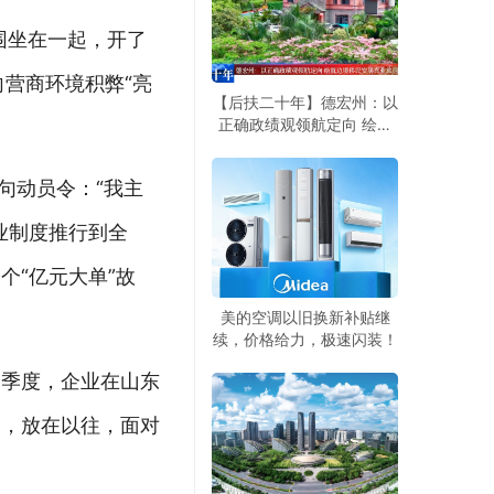
围坐在一起，开了
向营商环境积弊“亮
【后扶二十年】德宏州：以
正确政绩观领航定向 绘就
边境移民安居兴业旅居兴边
新画卷
句动员令：“我主
业制度推行到全
“亿元大单”故
美的空调以旧换新补贴继
续，价格给力，极速闪装！
一季度，企业在山东
金，放在以往，面对