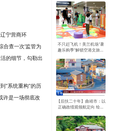
的辽宁营商环
不只赶飞机！美兰机场“暑
综合查一次’监管为
趣乐购季”解锁空港文旅新
玩法
鲜活的细节，勾勒出
到“系统重构”的历
或许是一场彻底改
【后扶二十年】曲靖市：以
正确政绩观领航定向 绘就
水利移民安居兴业旅居新图
景