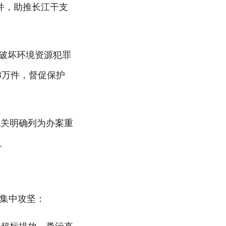
7件，助推长江干支
捕破坏环境资源犯罪
.8万件，督促保护
机关明确列为办案重
。
域集中攻坚：