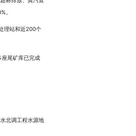
水超标排放、粪污直
0%。
理站和近200个
多座尾矿库已完成
南水北调工程水源地