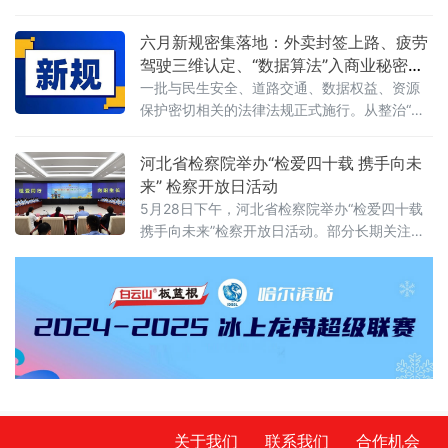
结果显示，在对15家备案从事证券服务业务的
者及其对外投资合法权益，维护国家主权、安
资产评估机构开展执业质量检查后，依法对4家
全、发展利益，根据《中华人民共和国对外关
六月新规密集落地：外卖封签上路、疲劳
评估机构、12名
系法》、《中华人民共和国对外贸易法》等法
驾驶三维认定、“数据算法”入商业秘密保
律，制定本规定。第二条&emsp;中华人民共和
护范围
一批与民生安全、道路交通、数据权益、资源
国境内（以下简称中国境内）投资者对外投
保护密切相关的法律法规正式施行。从整治“幽
资，适用本规定。本规定所称对外投资即境外
灵外卖”到严管幼儿园食品安全，从疲劳驾驶三
投资，是指投资
维判定到“开门杀”责任明确，从商业秘密保护扩
河北省检察院举办“检爱四十载 携手向未
围到城乡供水统筹管理——多项新规聚焦社会
来” 检察开放日活动
关切，织密权益保障网，守护公众日常生活。
5月28日下午，河北省检察院举办“检爱四十载
网络餐饮全链条严管：外卖必须“封口”，商家必
携手向未来”检察开放日活动。部分长期关注未
须“亮证”《网络餐饮服务经营者落实食品安全主
成年人成长的全国人大代表、省人大代表、省
体责任监督管理规定》6月1日起
政协委员、人民监督员以及石家庄市第二中学
师生、家长代表等50余人应邀走进省检察院，
直观了解检察工作，共同交流未成年人保护举
措。省检察院党组成员、副检察长任国强参加
开放日活动，并主持座谈交流会。据介绍，近
关于我们
联系我们
合作机会