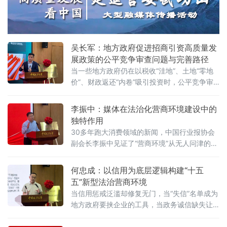
法大学法治化营商环境建设与数字金融研究中
心揭牌仪式既同期举办的“法治筑基、商业有序
——地方政府促进招商引资和高质量发展路
径”法治化营商环境建设（公益）大讲堂
吴长军：地方政府促进招商引资高质量发
展政策的公平竞争审查问题与完善路径
当一些地方政府仍在以税收“洼地”、土地“零地
价”、财政返还“内卷”吸引投资时，公平竞争审
查制度已悄然划下“红线”。《公平竞争审查条
例》施行近两年来，为何部分地区仍屡屡出
李振中：媒体在法治化营商环境建设中的
现“超国民待遇”补贴、隐性地方保护、跨区域恶
独特作用
性竞争？北京物资学院法学院院长吴长军6月7
30多年跑大消费领域的新闻，中国行业报协会
日在中国政法大学法治化营商环境建设与数字
副会长李振中见证了“营商环境”从无人问津的模
金融研究中心揭牌仪式既同期举办的“法治筑
糊概念变成全社会上心的大事。6月7日，在中
基、商业有序——地方政府促进招商引资和
国政法大学法治化营商环境建设与数字金融研
何忠成：以信用为底层逻辑构建“十五
究中心揭牌仪式既同期举办的“法治筑基、商业
五”新型法治营商环境
有序——地方政府促进招商引资和高质量发展
当信用惩戒泛滥却修复无门，当“失信”名单成为
路径”法治化营商环境建设（公益）大讲堂2026
地方政府要挟企业的工具，当政务诚信缺失让
首期活动上，李振中以媒体人视角直言：法治
企业不敢投资——信用体系究竟是在优化营商
化营商环境是市场经济的“空气和土壤”
环境，还是在异化为另一种权力寻租？上海大