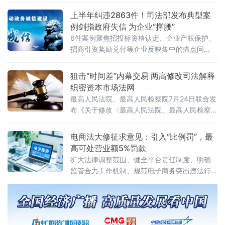
强调要严格依法办事、坚持实事求是，做到“是
上半年纠违2863件！司法部发布典型案
黑恶一个不漏、不是黑恶一个不凑”
例剑指政府失信 为企业“撑腰”
6件案例聚焦招投标资格认定、企业产权保护、
招商引资奖励兑付等企业反映集中的痛点问
题，行政复议机关以有力纠治向行政机关违法
不当行为“亮剑”，为纵深推进全国统一大市场建
狙击“时间差”内幕交易 两高修改司法解释
设提供了坚实的法治保障。数据显示，2026年1
织密资本市场法网
至6月，全国各级行政复议机构依法履行监督职
最高人民法院、最高人民检察院7月24日联合发
布《关于修改〈最高人民法院、最高人民检察
院关于办理内幕交易、泄露内幕信息刑事案件
具体应用法律若干问题的解释〉的决定》（法
电商法大修征求意见：引入“比例罚”，最
释〔2026〕13号）。修改决定已分别经最高人
高可处营业额5%罚款
民法院审判委员会第1961次会议、最高人民检
扩大法律调整范围、健全平台责任制度、明确
察院第十四届检察委员会第七十五次会议通
监管合力工作机制、规范电子商务突出违法行
过，自2026年7月27日起施行。此次修改距
为、深化电子商务开放合作
2012年《关于办理内幕交易、泄