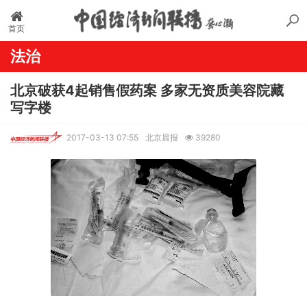
首页
法治
北京破获4起销售假药案 多家无资质美容院藏
写字楼
2017-03-13 07:55
北京晨报
39280