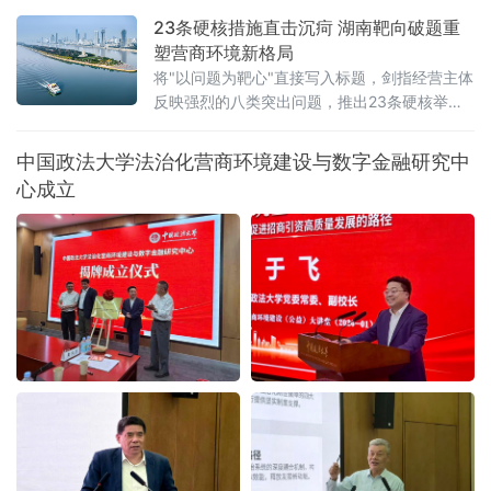
些让消费者频频踩坑的文字不过是一个注册商标，而非产品承诺
23条硬核措施直击沉疴 湖南靶向破题重
时，法律终于要动手了。6月22日，全国人大常委会法工委披露，商
塑营商环境新格局
标法修订草案二次审议稿将提请6月23日开幕的十四
将"以问题为靶心"直接写入标题，剑指经营主体
反映强烈的八类突出问题，推出23条硬核举
措，以可量化、可考核、可追溯的制度设计，
向全省营商环境的堵点痛点发起集中攻坚。精
中国政法大学法治化营商环境建设与数字金融研究中
准聚焦：八大领域，靶向施策与以往温和表述
心成立
不同，此次湖