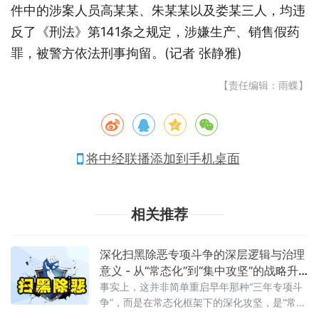
件中的涉案人员高某某、朱某某以及娄某三人，均违
反了《刑法》第141条之规定，涉嫌生产、销售假药
罪，被警方依法刑事拘留。(记者 张静雅)
【责任编辑：雨蝶】
将中经联播添加到手机桌面
相关推荐
深化扫黑除恶专项斗争的深层逻辑与治理
意义 - 从“常态化”到“集中攻坚”的战略升
级
事实上，这并非简单重启早年那种“三年专项斗
争”，而是在常态化框架下的深化攻坚，是“常态
化+专项集中发力”的有机结合。官方会议反复