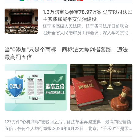
1.3万陪审员参审78.97万案 辽宁以司法民
主实践赋能平安法治建设
辽宁省高级人民法院、辽宁省司法厅日前联合
召开全省人民陪审员工作会议，深入学习贯彻
全国人民陪审员工作会议精神及辽宁省委部署
要求，系统梳理人民陪审员制度落地实施以来
当"0添加"只是个商标：商标法大修剑指套路，违法
的实践成效，研判当前工作推进中的重点问
最高罚五倍
题，部署下一阶段核心任务，以人民陪审员工
作的高质量发展，为更高水平平安辽宁、法治
辽宁建设注入坚实的司法民主动能。会议第一
时间传达了辽宁省委常委、政法委书记郑艺对
全省人
127万件"心机商标"被驳回之后，修法草案再祭重典：最高罚经营额
五倍，任何个人均可举报.2026年6月22日，北京。"千禾0"不是零
添加，"手打"面没人真正用手打过，"0糖"饮料照样升血糖——当这