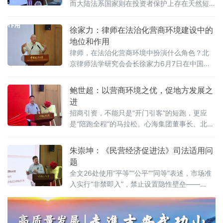
而大陆法系国家则在投资者保护上存在天然短
板？中国作为典型的大陆法国家，金融高速增
长背后是否隐藏着法治短板？中国政法大学商
徐家力：律师在法治化营商环境建设中的
学院教授、法治化营商环境建设与数字金融研
地位和作用
究课题组组长胡继晔6月7日在该校研究中心揭
律师，在法治化营商环境中扮演什么角色？北
牌仪式既同期举办的“法治筑基、商业有序——
京律师法学研究会会长徐家力6月7日在中国政
地方政府促进招商引资和高质量发展路径”法治
法大学法治化营商环境建设与数字金融研究中
化营商环境建设（公益）大讲堂首期活动上，
心揭牌仪式既同期举办的“法治筑基、商业有序
鲍世超：以营商环境之优，促地方发展之
以
——地方政府促进招商引资和高质量发展路
进
径”法治化营商环境建设（公益）大讲堂2026首
招商引资，不能只是“开门引客”的短跑，更应
期活动上给出明确答案：律师不仅是法律的实
是“陪跑全程”的马拉松。心海集团董事长、北京
践者，更是连接政府、市场与司法的法治纽
山东企业商会副会长、、北京济宁企业商会执
带，其专业服务水平是衡量一个地区营商环境
行会长鲍世超6月7日在中国政法大学法治化营
朱崇坤：《民营经济促进法》司法适用问
法治化水
商环境建设与数字金融研究中心揭牌仪式既同
题
期举办的“法治筑基、商业有序——地方政府促
全文26处使用“平等”“公平”“同等”表述，市场准
进招商引资和高质量发展路径”法治化营商环境
入实行“非禁即入”，禁止设置隐性壁垒——
建设（公益）大讲堂2026首期活动上，以企业
2025年5月20日施行的《中华人民共和国民营
家视角道出法治化营商环境的真谛：“一个
经济促进法》被寄予厚望。然而，北京企业法
治与发展研究会副会长朱崇坤6月7日在中国政