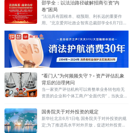
邵学全：以法治路径破解招商引资“内
学法学院企业法治与创新发展研究中心主任何
卷”困局
忠成6月7日在中国政法大学法治化营商环境建
“法治具有固根本、稳预期、利长远的重要作
设与数字金融研究中心揭牌仪式既同期举办
用。”北京爱邦社政企智库总裁邵学全6月7日在
的“法治筑基、商业有序——地方政府促进招商
中国政法大学法治化营商环境建设与数字金融
引资和高质量发展路径”法治化营商环境建设
研究中心揭牌仪式既同期举办的“法治筑基、商
（公益）大
业有序——地方政府促进招商引资和高质量发
展路径”法治化营商环境建设（公益）大讲堂
2026首期活动上发表书面发言，为地方政府招
商引资高质量发展提出五条法治路径。他指
出，推动高质量发展离不开法治的支撑和保
障，地方政
“看门人”为何频频失守？- 资产评估乱象
背后的治理拷问
当一家资产评估机构可以将整单业务转包给无
资质的企业和个体工商户“全面代劳”，当执业人
员可以一边参与评估、一边买卖客户股票，当
重要评估参数可以随意调整、评估依据可以凭
国务院关于对外投资的规定
空缺失——这张资本市场“看门人”的名片，还剩
新华社北京6月1日电 国务院关于对外投资的规
下几分信度？上述场景并非危言耸听。近日，
定;为了推进高水平对外开放，促进对外投资高
财政部公布的2025年度资产评估行业联合检查
质量发展，有效实施对外投资管理，保护投资