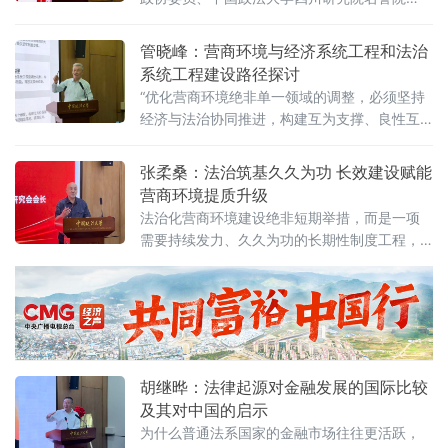
政府促进招商引资和高质量发展路径”法治化营
长、前商学院院长商文江6月7日在该校法治化
商环境建设（公益）大讲堂（2026
营商环境建设与数字金融研究中心揭牌仪式上
管晓峰：营商环境与经济系统工程和法治
作出上述表示。他指出，《公平竞争审查条
系统工程建设路径探讨
例》施行后，各地招商引资的竞争焦点已从“拼
“优化营商环境绝非单一领域的调整，必须坚持
政策洼地”转向“拼服务高地”“拼法治高地”，长期
经济与法治协同推进，构建互为支撑、良性互
稳定、高效透明的法治环境与公共服务成为吸
动的系统生态。”中国政法大学民商经济法学院
引优质企业和人才的关键。商文江在
教授管晓峰6月7日在中国政法大学法治化营商
张柔桑：法治筑基久久为功 长效建设赋能
环境建设与数字金融研究中心揭牌仪式上作出
营商环境提质升级
上述表示。他在题为《营商环境与经济、法治
法治化营商环境建设绝非短期举措，而是一项
系统工程建设路径探讨》的主题演讲中，系统
需要持续发力、久久为功的长期性制度工程，
阐述以系统工程思维推进营商环境建设的理论
坚持法治导向是推动招商引资和经济高质量发
框架与实践路径。管晓峰从市场发展环境问
展的根本路径。
胡继晔：法律起源对金融发展的国际比较
及其对中国的启示
为什么普通法系国家的金融市场往往更活跃，