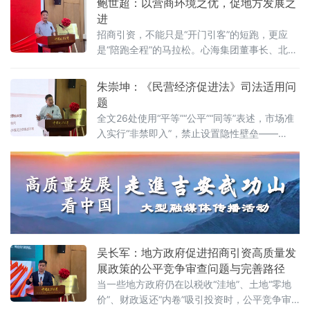
鲍世超：以营商环境之优，促地方发展之
以
——地方政府促进招商引资和高质量发展路
进
径”法治化营商环境建设（公益）大讲堂2026首
招商引资，不能只是“开门引客”的短跑，更应
期活动上给出明确答案：律师不仅是法律的实
是“陪跑全程”的马拉松。心海集团董事长、北京
践者，更是连接政府、市场与司法的法治纽
山东企业商会副会长、、北京济宁企业商会执
带，其专业服务水平是衡量一个地区营商环境
行会长鲍世超6月7日在中国政法大学法治化营
朱崇坤：《民营经济促进法》司法适用问
法治化水
商环境建设与数字金融研究中心揭牌仪式既同
题
期举办的“法治筑基、商业有序——地方政府促
全文26处使用“平等”“公平”“同等”表述，市场准
进招商引资和高质量发展路径”法治化营商环境
入实行“非禁即入”，禁止设置隐性壁垒——
建设（公益）大讲堂2026首期活动上，以企业
2025年5月20日施行的《中华人民共和国民营
家视角道出法治化营商环境的真谛：“一个
经济促进法》被寄予厚望。然而，北京企业法
治与发展研究会副会长朱崇坤6月7日在中国政
法大学法治化营商环境建设与数字金融研究中
心揭牌仪式既同期举办的“法治筑基、商业有序
——地方政府促进招商引资和高质量发展路
径”法治化营商环境建设（公益）大讲堂
吴长军：地方政府促进招商引资高质量发
展政策的公平竞争审查问题与完善路径
当一些地方政府仍在以税收“洼地”、土地“零地
价”、财政返还“内卷”吸引投资时，公平竞争审