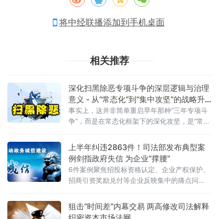
将中经联播添加到手机桌面
相关推荐
深化扫黑除恶专项斗争的深层逻辑与治理
意义 - 从“常态化”到“集中攻坚”的战略升
级
事实上，这并非简单重启早年那种“三年专项斗
争”，而是在常态化框架下的深化攻坚，是“常态
化+专项集中发力”的有机结合。官方会议反复
强调要严格依法办事、坚持实事求是，做到“是
上半年纠违2863件！司法部发布典型案
黑恶一个不漏、不是黑恶一个不凑”
例剑指政府失信 为企业“撑腰”
6件案例聚焦招投标资格认定、企业产权保护、
招商引资奖励兑付等企业反映集中的痛点问
题，行政复议机关以有力纠治向行政机关违法
不当行为“亮剑”，为纵深推进全国统一大市场建
狙击“时间差”内幕交易 两高修改司法解释
设提供了坚实的法治保障。数据显示，2026年1
织密资本市场法网