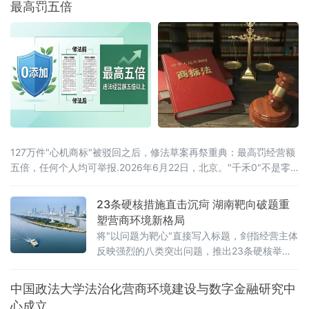
最高罚五倍
题，部署下一阶段核心任务，以人民陪审员工
作的高质量发展，为更高水平平安辽宁、法治
辽宁建设注入坚实的司法民主动能。会议第一
时间传达了辽宁省委常委、政法委书记郑艺对
全省人
127万件"心机商标"被驳回之后，修法草案再祭重典：最高罚经营额
五倍，任何个人均可举报.2026年6月22日，北京。"千禾0"不是零
添加，"手打"面没人真正用手打过，"0糖"饮料照样升血糖——当这
些让消费者频频踩坑的文字不过是一个注册商标，而非产品承诺
23条硬核措施直击沉疴 湖南靶向破题重
时，法律终于要动手了。6月22日，全国人大常委会法工委披露，商
塑营商环境新格局
标法修订草案二次审议稿将提请6月23日开幕的十四
将"以问题为靶心"直接写入标题，剑指经营主体
反映强烈的八类突出问题，推出23条硬核举
措，以可量化、可考核、可追溯的制度设计，
向全省营商环境的堵点痛点发起集中攻坚。精
中国政法大学法治化营商环境建设与数字金融研究中
准聚焦：八大领域，靶向施策与以往温和表述
心成立