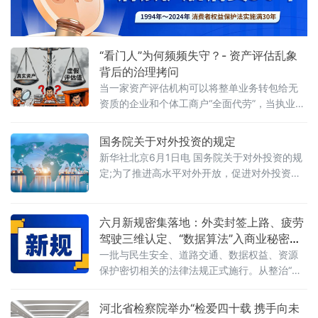
2026首期活动上发表书面发言，为地方政府招
商引资高质量发展提出五条法治路径。他指
出，推动高质量发展离不开法治的支撑和保
障，地方政
“看门人”为何频频失守？- 资产评估乱象
背后的治理拷问
当一家资产评估机构可以将整单业务转包给无
资质的企业和个体工商户“全面代劳”，当执业人
员可以一边参与评估、一边买卖客户股票，当
重要评估参数可以随意调整、评估依据可以凭
国务院关于对外投资的规定
空缺失——这张资本市场“看门人”的名片，还剩
新华社北京6月1日电 国务院关于对外投资的规
下几分信度？上述场景并非危言耸听。近日，
定;为了推进高水平对外开放，促进对外投资高
财政部公布的2025年度资产评估行业联合检查
质量发展，有效实施对外投资管理，保护投资
结果显示，在对15家备案从事证券服务业务的
者及其对外投资合法权益，维护国家主权、安
资产评估机构开展执业质量检查后，依法对4家
全、发展利益，根据《中华人民共和国对外关
六月新规密集落地：外卖封签上路、疲劳
评估机构、12名
系法》、《中华人民共和国对外贸易法》等法
驾驶三维认定、“数据算法”入商业秘密保
律，制定本规定。第二条&emsp;中华人民共和
护范围
一批与民生安全、道路交通、数据权益、资源
国境内（以下简称中国境内）投资者对外投
保护密切相关的法律法规正式施行。从整治“幽
资，适用本规定。本规定所称对外投资即境外
灵外卖”到严管幼儿园食品安全，从疲劳驾驶三
投资，是指投资
维判定到“开门杀”责任明确，从商业秘密保护扩
河北省检察院举办“检爱四十载 携手向未
围到城乡供水统筹管理——多项新规聚焦社会