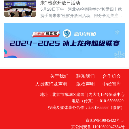
来” 检察开放日活动
关切，织密权益保障网，守护公众日常生活。
5月28日下午，河北省检察院举办“检爱四十载
网络餐饮全链条严管：外卖必须“封口”，商家必
携手向未来”检察开放日活动。部分长期关注未
须“亮证”《网络餐饮服务经营者落实食品安全主
成年人成长的全国人大代表、省人大代表、省
体责任监督管理规定》6月1日起
政协委员、人民监督员以及石家庄市第二中学
师生、家长代表等50余人应邀走进省检察院，
直观了解检察工作，共同交流未成年人保护举
措。省检察院党组成员、副检察长任国强参加
开放日活动，并主持座谈交流会。据介绍，近
关于我们
联系我们
合作机会
人员查询及声明
版权声明
中经智库
地址：北京市东城区建国门内大街18号恒基中心
电话（传真）：010-65066629
投稿及媒体事务合作：2501903867（微信）
京ICP备19045422号-3
京公网安备 11010502047854号