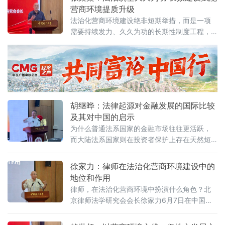
环境建设与数字金融研究中心揭牌仪式上作出
营商环境提质升级
上述表示。他在题为《营商环境与经济、法治
法治化营商环境建设绝非短期举措，而是一项
系统工程建设路径探讨》的主题演讲中，系统
需要持续发力、久久为功的长期性制度工程，
阐述以系统工程思维推进营商环境建设的理论
坚持法治导向是推动招商引资和经济高质量发
框架与实践路径。管晓峰从市场发展环境问
展的根本路径。
胡继晔：法律起源对金融发展的国际比较
及其对中国的启示
为什么普通法系国家的金融市场往往更活跃，
而大陆法系国家则在投资者保护上存在天然短
板？中国作为典型的大陆法国家，金融高速增
长背后是否隐藏着法治短板？中国政法大学商
徐家力：律师在法治化营商环境建设中的
学院教授、法治化营商环境建设与数字金融研
地位和作用
究课题组组长胡继晔6月7日在该校研究中心揭
律师，在法治化营商环境中扮演什么角色？北
牌仪式既同期举办的“法治筑基、商业有序——
京律师法学研究会会长徐家力6月7日在中国政
地方政府促进招商引资和高质量发展路径”法治
法大学法治化营商环境建设与数字金融研究中
化营商环境建设（公益）大讲堂首期活动上，
心揭牌仪式既同期举办的“法治筑基、商业有序