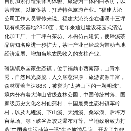
目前加紧打造集休闲体验、旅游为一体的白茶坊，以
茶带旅、以旅促茶，打造特色旅游产业。”福建大沁
公司工作人员曹传来说。福建大沁茶企在磻溪十三坪
现有机茶基地2300亩，近年来通过建设花园式清洁
化加工厂、十三坪白茶坊、木构仿古建筑，使磻溪茶
品牌知名度进一步扩大，茶叶产业已经成为带动当地
经济发展、增加当地农民收入的支柱产业。
磻溪镇系国家生态镇，位于福鼎市西南部，山青水
秀，自然风光旖旎，人文底蕴深厚，旅游资源丰富，
森林覆盖率达88%，被誉为“太姥山下的一颗明珠”。
境内分布着大洋山省级森林公园，中国传统村落、国
家级历史文化名村仙蒲村，中国最美生态村镇车岭
村，以及九鲤溪、下山溪、天洲溪、桑翠湖、后坪万
亩草场、漈下峡谷及蛟龙瀑布群等。当地政府致力打
造“中国养生运动第一溪”生态旅游品牌，开发了九鲤