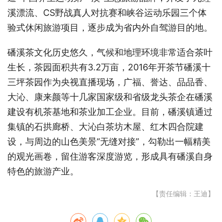
溪漂流、CS野战真人对抗赛和峡谷运动乐园三个体
验式休闲旅游项目，逐步成为省内外自驾游目的地。
磻溪茶文化历史悠久，气候和地理环境非常适合茶叶
生长，茶园面积共有3.2万亩，2016年开茶节磻溪十
三坪茶园作为央视直播现场，广福、誉达、品品香、
大沁、康来颜等十几家国家级和省级龙头茶企在磻溪
建设有机茶基地和茶业加工企业。目前，磻溪镇通过
集镇的石拱廊桥、大沁白茶坊木屋、红木四合院建
设，与周边的山色美景“无缝对接”，勾勒出一幅精美
的观光画卷，留住游客深度游览，形成具有磻溪自身
特色的旅游产业。
【责任编辑：王迪】