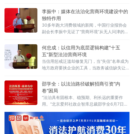
查制度已悄然划下“红线”。《公平竞争审查条
例》施行近两年来，为何部分地区仍屡屡出
李振中：媒体在法治化营商环境建设中的
现“超国民待遇”补贴、隐性地方保护、跨区域恶
独特作用
性竞争？北京物资学院法学院院长吴长军6月7
30多年跑大消费领域的新闻，中国行业报协会
日在中国政法大学法治化营商环境建设与数字
副会长李振中见证了“营商环境”从无人问津的模
金融研究中心揭牌仪式既同期举办的“法治筑
糊概念变成全社会上心的大事。6月7日，在中
基、商业有序——地方政府促进招商引资和
国政法大学法治化营商环境建设与数字金融研
何忠成：以信用为底层逻辑构建“十五
究中心揭牌仪式既同期举办的“法治筑基、商业
五”新型法治营商环境
有序——地方政府促进招商引资和高质量发展
当信用惩戒泛滥却修复无门，当“失信”名单成为
路径”法治化营商环境建设（公益）大讲堂2026
地方政府要挟企业的工具，当政务诚信缺失让
首期活动上，李振中以媒体人视角直言：法治
企业不敢投资——信用体系究竟是在优化营商
化营商环境是市场经济的“空气和土壤”
环境，还是在异化为另一种权力寻租？上海大
邵学全：以法治路径破解招商引资“内
学法学院企业法治与创新发展研究中心主任何
卷”困局
忠成6月7日在中国政法大学法治化营商环境建
“法治具有固根本、稳预期、利长远的重要作
设与数字金融研究中心揭牌仪式既同期举办
用。”北京爱邦社政企智库总裁邵学全6月7日在
的“法治筑基、商业有序——地方政府促进招商
中国政法大学法治化营商环境建设与数字金融
引资和高质量发展路径”法治化营商环境建设
研究中心揭牌仪式既同期举办的“法治筑基、商
（公益）大
业有序——地方政府促进招商引资和高质量发
展路径”法治化营商环境建设（公益）大讲堂