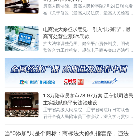
至6月，全国各级行政复议机构依法履行监督职
最高人民法院、最高人民检察院7月24日联合发
布《关于修改〈最高人民法院、最高人民检察
院关于办理内幕交易、泄露内幕信息刑事案件
具体应用法律若干问题的解释〉的决定》（法
电商法大修征求意见：引入“比例罚”，最
释〔2026〕13号）。修改决定已分别经最高人
高可处营业额5%罚款
民法院审判委员会第1961次会议、最高人民检
扩大法律调整范围、健全平台责任制度、明确
察院第十四届检察委员会第七十五次会议通
监管合力工作机制、规范电子商务突出违法行
过，自2026年7月27日起施行。此次修改距
为、深化电子商务开放合作
2012年《关于办理内幕交易、泄
1.3万陪审员参审78.97万案 辽宁以司法民
主实践赋能平安法治建设
辽宁省高级人民法院、辽宁省司法厅日前联合
召开全省人民陪审员工作会议，深入学习贯彻
全国人民陪审员工作会议精神及辽宁省委部署
要求，系统梳理人民陪审员制度落地实施以来
当"0添加"只是个商标：商标法大修剑指套路，违法
的实践成效，研判当前工作推进中的重点问