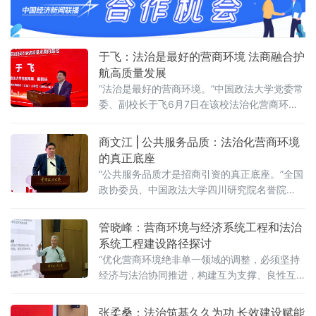
党委常委、副校长于飞，全国政协委员、中国政法
于飞：法治是最好的营商环境 法商融合护
航高质量发展
“法治是最好的营商环境。”中国政法大学党委常
委、副校长于飞6月7日在该校法治化营商环境
建设与数字金融研究中心揭牌仪式上强调，营
商环境的核心要义在于法治化保障——因为法
商文江 | 公共服务品质：法治化营商环境
治提供明确的预期。当天，中国政法大学法治
的真正底座
化营商环境建设与数字金融研究中心在京正式
“公共服务品质才是招商引资的真正底座。”全国
成立，同步启动“法治筑基、商业有序——地方
政协委员、中国政法大学四川研究院名誉院
政府促进招商引资和高质量发展路径”法治化营
长、前商学院院长商文江6月7日在该校法治化
商环境建设（公益）大讲堂（2026
营商环境建设与数字金融研究中心揭牌仪式上
管晓峰：营商环境与经济系统工程和法治
作出上述表示。他指出，《公平竞争审查条
系统工程建设路径探讨
例》施行后，各地招商引资的竞争焦点已从“拼
“优化营商环境绝非单一领域的调整，必须坚持
政策洼地”转向“拼服务高地”“拼法治高地”，长期
经济与法治协同推进，构建互为支撑、良性互
稳定、高效透明的法治环境与公共服务成为吸
动的系统生态。”中国政法大学民商经济法学院
引优质企业和人才的关键。商文江在
教授管晓峰6月7日在中国政法大学法治化营商
张柔桑：法治筑基久久为功 长效建设赋能