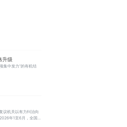
略升级
项集中发力”的有机结
复议机关以有力纠治向
026年1至6月，全国各