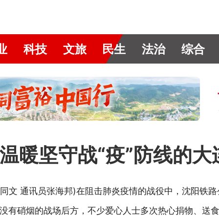
业
科技
文旅
民生
法治
综合
，温暖坚守战“疫”防线的
王同文 通讯员张海邦)在阻击肺炎疫情的战役中，沈阳铁
没有硝烟的战场后方，不少爱心人士多次热心捐物、送