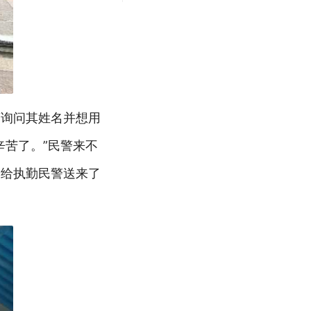
警询问其姓名并想用
辛苦了。”民警来不
，给执勤民警送来了