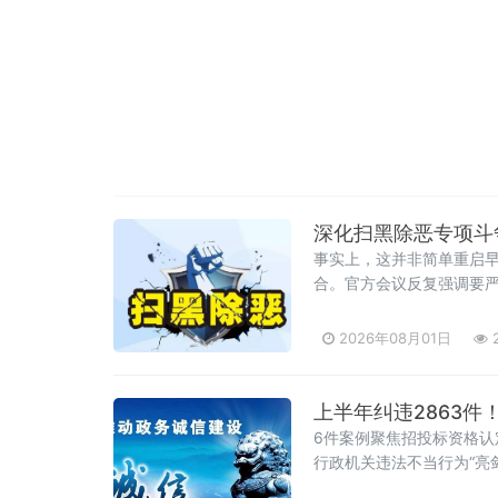
深化扫黑除恶专项斗争
事实上，这并非简单重启早
合。官方会议反复强调要严
2026年08月01日
2
上半年纠违2863件
6件案例聚焦招投标资格
行政机关违法不当行为“亮
级行政复议机构依法履行