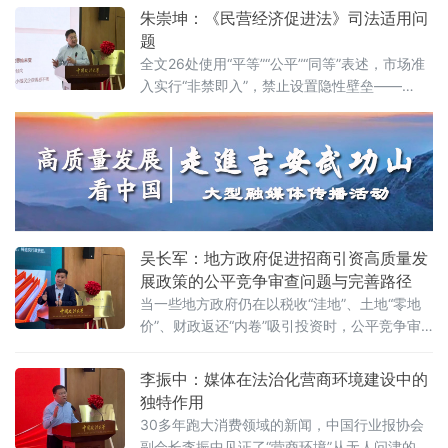
行会长鲍世超6月7日在中国政法大学法治化营
朱崇坤：《民营经济促进法》司法适用问
法治化水
商环境建设与数字金融研究中心揭牌仪式既同
题
期举办的“法治筑基、商业有序——地方政府促
全文26处使用“平等”“公平”“同等”表述，市场准
进招商引资和高质量发展路径”法治化营商环境
入实行“非禁即入”，禁止设置隐性壁垒——
建设（公益）大讲堂2026首期活动上，以企业
2025年5月20日施行的《中华人民共和国民营
家视角道出法治化营商环境的真谛：“一个
经济促进法》被寄予厚望。然而，北京企业法
治与发展研究会副会长朱崇坤6月7日在中国政
法大学法治化营商环境建设与数字金融研究中
心揭牌仪式既同期举办的“法治筑基、商业有序
——地方政府促进招商引资和高质量发展路
径”法治化营商环境建设（公益）大讲堂
吴长军：地方政府促进招商引资高质量发
展政策的公平竞争审查问题与完善路径
当一些地方政府仍在以税收“洼地”、土地“零地
价”、财政返还“内卷”吸引投资时，公平竞争审
查制度已悄然划下“红线”。《公平竞争审查条
例》施行近两年来，为何部分地区仍屡屡出
李振中：媒体在法治化营商环境建设中的
现“超国民待遇”补贴、隐性地方保护、跨区域恶
独特作用
性竞争？北京物资学院法学院院长吴长军6月7
30多年跑大消费领域的新闻，中国行业报协会
日在中国政法大学法治化营商环境建设与数字
副会长李振中见证了“营商环境”从无人问津的模