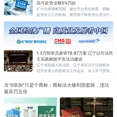
释〔2026〕13号）。修改决定已分别经最高人
高可处营业额5%罚款
民法院审判委员会第1961次会议、最高人民检
扩大法律调整范围、健全平台责任制度、明确
察院第十四届检察委员会第七十五次会议通
监管合力工作机制、规范电子商务突出违法行
过，自2026年7月27日起施行。此次修改距
为、深化电子商务开放合作
2012年《关于办理内幕交易、泄
1.3万陪审员参审78.97万案 辽宁以司法民
主实践赋能平安法治建设
辽宁省高级人民法院、辽宁省司法厅日前联合
召开全省人民陪审员工作会议，深入学习贯彻
全国人民陪审员工作会议精神及辽宁省委部署
要求，系统梳理人民陪审员制度落地实施以来
当"0添加"只是个商标：商标法大修剑指套路，违法
的实践成效，研判当前工作推进中的重点问
最高罚五倍
题，部署下一阶段核心任务，以人民陪审员工
作的高质量发展，为更高水平平安辽宁、法治
辽宁建设注入坚实的司法民主动能。会议第一
时间传达了辽宁省委常委、政法委书记郑艺对
全省人