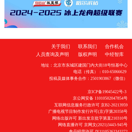
师生、家长代表等50余人应邀走进省检察院，
直观了解检察工作，共同交流未成年人保护举
措。省检察院党组成员、副检察长任国强参加
开放日活动，并主持座谈交流会。据介绍，近
关于我们
联系我们
合作机会
人员查询及声明
版权声明
中经智库
地址：北京市东城区建国门内大街18号恒基中心
电话（传真）：010-65066629
投稿及媒体事务合作：2501903867（微信）
京ICP备19045422号-3
京公网安备 11010502047854号
互联网信息服务行政许可 京B2-20213959
广播电视节目制作发行许可(京)字第20358号
网络出版许可 新出发京批字第直210310号
网络直播许可 京网文(2021)3443-945号
食品经营许可 JY11105262343272