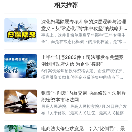
相关推荐
深化扫黑除恶专项斗争的深层逻辑与治理
意义 - 从“常态化”到“集中攻坚”的战略升
级
事实上，这并非简单重启早年那种“三年专项斗
争”，而是在常态化框架下的深化攻坚，是“常态
化+专项集中发力”的有机结合。官方会议反复
强调要严格依法办事、坚持实事求是，做到“是
上半年纠违2863件！司法部发布典型案
黑恶一个不漏、不是黑恶一个不凑”
例剑指政府失信 为企业“撑腰”
6件案例聚焦招投标资格认定、企业产权保护、
招商引资奖励兑付等企业反映集中的痛点问
题，行政复议机关以有力纠治向行政机关违法
不当行为“亮剑”，为纵深推进全国统一大市场建
狙击“时间差”内幕交易 两高修改司法解释
设提供了坚实的法治保障。数据显示，2026年1
织密资本市场法网
至6月，全国各级行政复议机构依法履行监督职
最高人民法院、最高人民检察院7月24日联合发
布《关于修改〈最高人民法院、最高人民检察
院关于办理内幕交易、泄露内幕信息刑事案件
具体应用法律若干问题的解释〉的决定》（法
电商法大修征求意见：引入“比例罚”，最