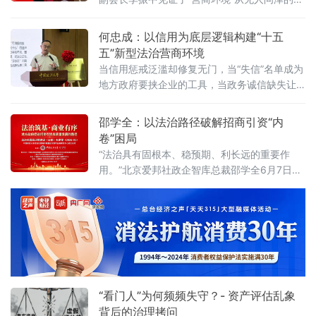
金融研究中心揭牌仪式既同期举办的“法治筑
糊概念变成全社会上心的大事。6月7日，在中
基、商业有序——地方政府促进招商引资和
国政法大学法治化营商环境建设与数字金融研
何忠成：以信用为底层逻辑构建“十五
究中心揭牌仪式既同期举办的“法治筑基、商业
五”新型法治营商环境
有序——地方政府促进招商引资和高质量发展
当信用惩戒泛滥却修复无门，当“失信”名单成为
路径”法治化营商环境建设（公益）大讲堂2026
地方政府要挟企业的工具，当政务诚信缺失让
首期活动上，李振中以媒体人视角直言：法治
企业不敢投资——信用体系究竟是在优化营商
化营商环境是市场经济的“空气和土壤”
环境，还是在异化为另一种权力寻租？上海大
邵学全：以法治路径破解招商引资“内
学法学院企业法治与创新发展研究中心主任何
卷”困局
忠成6月7日在中国政法大学法治化营商环境建
“法治具有固根本、稳预期、利长远的重要作
设与数字金融研究中心揭牌仪式既同期举办
用。”北京爱邦社政企智库总裁邵学全6月7日在
的“法治筑基、商业有序——地方政府促进招商
中国政法大学法治化营商环境建设与数字金融
引资和高质量发展路径”法治化营商环境建设
研究中心揭牌仪式既同期举办的“法治筑基、商
（公益）大
业有序——地方政府促进招商引资和高质量发
展路径”法治化营商环境建设（公益）大讲堂
2026首期活动上发表书面发言，为地方政府招
商引资高质量发展提出五条法治路径。他指
出，推动高质量发展离不开法治的支撑和保
障，地方政
“看门人”为何频频失守？- 资产评估乱象
背后的治理拷问