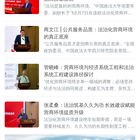
“法治是最好的营商环境。”中国政法大学党委常
委、副校长于飞6月7日在该校法治化营商环境
建设与数字金融研究中心揭牌仪式上强调，营
商环境的核心要义在于法治化保障——因为法
商文江 | 公共服务品质：法治化营商环境
治提供明确的预期。当天，中国政法大学法治
的真正底座
化营商环境建设与数字金融研究中心在京正式
“公共服务品质才是招商引资的真正底座。”全国
成立，同步启动“法治筑基、商业有序——地方
政协委员、中国政法大学四川研究院名誉院
政府促进招商引资和高质量发展路径”法治化营
长、前商学院院长商文江6月7日在该校法治化
商环境建设（公益）大讲堂（2026
营商环境建设与数字金融研究中心揭牌仪式上
管晓峰：营商环境与经济系统工程和法治
作出上述表示。他指出，《公平竞争审查条
系统工程建设路径探讨
例》施行后，各地招商引资的竞争焦点已从“拼
“优化营商环境绝非单一领域的调整，必须坚持
政策洼地”转向“拼服务高地”“拼法治高地”，长期
经济与法治协同推进，构建互为支撑、良性互
稳定、高效透明的法治环境与公共服务成为吸
动的系统生态。”中国政法大学民商经济法学院
引优质企业和人才的关键。商文江在
教授管晓峰6月7日在中国政法大学法治化营商
张柔桑：法治筑基久久为功 长效建设赋能
环境建设与数字金融研究中心揭牌仪式上作出
营商环境提质升级
上述表示。他在题为《营商环境与经济、法治
法治化营商环境建设绝非短期举措，而是一项
系统工程建设路径探讨》的主题演讲中，系统
需要持续发力、久久为功的长期性制度工程，
阐述以系统工程思维推进营商环境建设的理论
坚持法治导向是推动招商引资和经济高质量发
框架与实践路径。管晓峰从市场发展环境问
展的根本路径。