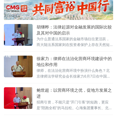
胡继晔：法律起源对金融发展的国际比较
及其对中国的启示
为什么普通法系国家的金融市场往往更活跃，
而大陆法系国家则在投资者保护上存在天然短
板？中国作为典型的大陆法国家，金融高速增
长背后是否隐藏着法治短板？中国政法大学商
徐家力：律师在法治化营商环境建设中的
学院教授、法治化营商环境建设与数字金融研
地位和作用
究课题组组长胡继晔6月7日在该校研究中心揭
律师，在法治化营商环境中扮演什么角色？北
牌仪式既同期举办的“法治筑基、商业有序——
京律师法学研究会会长徐家力6月7日在中国政
地方政府促进招商引资和高质量发展路径”法治
法大学法治化营商环境建设与数字金融研究中
化营商环境建设（公益）大讲堂首期活动上，
心揭牌仪式既同期举办的“法治筑基、商业有序
鲍世超：以营商环境之优，促地方发展之
以
——地方政府促进招商引资和高质量发展路
进
径”法治化营商环境建设（公益）大讲堂2026首
招商引资，不能只是“开门引客”的短跑，更应
期活动上给出明确答案：律师不仅是法律的实
是“陪跑全程”的马拉松。心海集团董事长、北京
践者，更是连接政府、市场与司法的法治纽
山东企业商会副会长、、北京济宁企业商会执
带，其专业服务水平是衡量一个地区营商环境