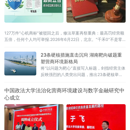
127万件"心机商标"被驳回之后，修法草案再祭重典：最高罚经营额
五倍，任何个人均可举报.2026年6月22日，北京。"千禾0"不是零
添加，"手打"面没人真正用手打过，"0糖"饮料照样升血糖——当这
些让消费者频频踩坑的文字不过是一个注册商标，而非产品承诺
23条硬核措施直击沉疴 湖南靶向破题重
时，法律终于要动手了。6月22日，全国人大常委会法工委披露，商
塑营商环境新格局
标法修订草案二次审议稿将提请6月23日开幕的十四
将"以问题为靶心"直接写入标题，剑指经营主体
反映强烈的八类突出问题，推出23条硬核举
措，以可量化、可考核、可追溯的制度设计，
向全省营商环境的堵点痛点发起集中攻坚。精
中国政法大学法治化营商环境建设与数字金融研究中
准聚焦：八大领域，靶向施策与以往温和表述
心成立
不同，此次湖