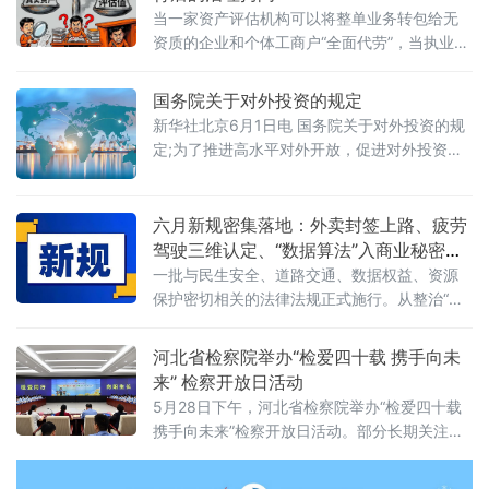
当一家资产评估机构可以将整单业务转包给无
资质的企业和个体工商户“全面代劳”，当执业人
员可以一边参与评估、一边买卖客户股票，当
重要评估参数可以随意调整、评估依据可以凭
国务院关于对外投资的规定
空缺失——这张资本市场“看门人”的名片，还剩
新华社北京6月1日电 国务院关于对外投资的规
下几分信度？上述场景并非危言耸听。近日，
定;为了推进高水平对外开放，促进对外投资高
财政部公布的2025年度资产评估行业联合检查
质量发展，有效实施对外投资管理，保护投资
结果显示，在对15家备案从事证券服务业务的
者及其对外投资合法权益，维护国家主权、安
资产评估机构开展执业质量检查后，依法对4家
全、发展利益，根据《中华人民共和国对外关
六月新规密集落地：外卖封签上路、疲劳
评估机构、12名
系法》、《中华人民共和国对外贸易法》等法
驾驶三维认定、“数据算法”入商业秘密保
律，制定本规定。第二条&emsp;中华人民共和
护范围
一批与民生安全、道路交通、数据权益、资源
国境内（以下简称中国境内）投资者对外投
保护密切相关的法律法规正式施行。从整治“幽
资，适用本规定。本规定所称对外投资即境外
灵外卖”到严管幼儿园食品安全，从疲劳驾驶三
投资，是指投资
维判定到“开门杀”责任明确，从商业秘密保护扩
河北省检察院举办“检爱四十载 携手向未
围到城乡供水统筹管理——多项新规聚焦社会
来” 检察开放日活动
关切，织密权益保障网，守护公众日常生活。
5月28日下午，河北省检察院举办“检爱四十载
网络餐饮全链条严管：外卖必须“封口”，商家必
携手向未来”检察开放日活动。部分长期关注未
须“亮证”《网络餐饮服务经营者落实食品安全主
成年人成长的全国人大代表、省人大代表、省
体责任监督管理规定》6月1日起
政协委员、人民监督员以及石家庄市第二中学