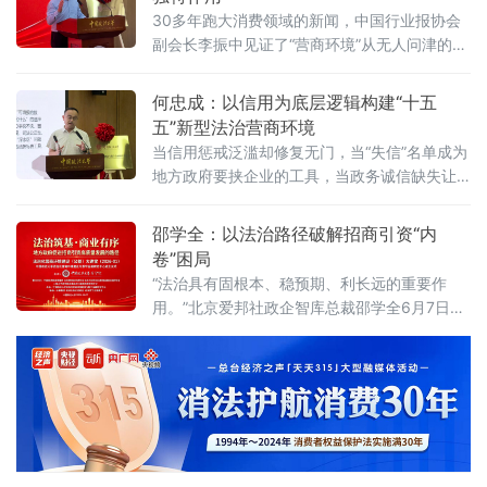
性竞争？北京物资学院法学院院长吴长军6月7
30多年跑大消费领域的新闻，中国行业报协会
日在中国政法大学法治化营商环境建设与数字
副会长李振中见证了“营商环境”从无人问津的模
金融研究中心揭牌仪式既同期举办的“法治筑
糊概念变成全社会上心的大事。6月7日，在中
基、商业有序——地方政府促进招商引资和
国政法大学法治化营商环境建设与数字金融研
何忠成：以信用为底层逻辑构建“十五
究中心揭牌仪式既同期举办的“法治筑基、商业
五”新型法治营商环境
有序——地方政府促进招商引资和高质量发展
当信用惩戒泛滥却修复无门，当“失信”名单成为
路径”法治化营商环境建设（公益）大讲堂2026
地方政府要挟企业的工具，当政务诚信缺失让
首期活动上，李振中以媒体人视角直言：法治
企业不敢投资——信用体系究竟是在优化营商
化营商环境是市场经济的“空气和土壤”
环境，还是在异化为另一种权力寻租？上海大
邵学全：以法治路径破解招商引资“内
学法学院企业法治与创新发展研究中心主任何
卷”困局
忠成6月7日在中国政法大学法治化营商环境建
“法治具有固根本、稳预期、利长远的重要作
设与数字金融研究中心揭牌仪式既同期举办
用。”北京爱邦社政企智库总裁邵学全6月7日在
的“法治筑基、商业有序——地方政府促进招商
中国政法大学法治化营商环境建设与数字金融
引资和高质量发展路径”法治化营商环境建设
研究中心揭牌仪式既同期举办的“法治筑基、商
（公益）大
业有序——地方政府促进招商引资和高质量发
展路径”法治化营商环境建设（公益）大讲堂
2026首期活动上发表书面发言，为地方政府招
商引资高质量发展提出五条法治路径。他指
出，推动高质量发展离不开法治的支撑和保