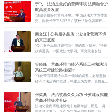
于飞：法治是最好的营商环境 法商融合护
航高质量发展
“法治是最好的营商环境。”中国政法大学党委常
委、副校长于飞6月7日在该校法治化营商环境
建设与数字金融研究中心揭牌仪式上强调，营
商环境的核心要义在于法治化保障——因为法
商文江 | 公共服务品质：法治化营商环境
治提供明确的预期。当天，中国政法大学法治
的真正底座
化营商环境建设与数字金融研究中心在京正式
“公共服务品质才是招商引资的真正底座。”全国
成立，同步启动“法治筑基、商业有序——地方
政协委员、中国政法大学四川研究院名誉院
政府促进招商引资和高质量发展路径”法治化营
长、前商学院院长商文江6月7日在该校法治化
商环境建设（公益）大讲堂（2026
营商环境建设与数字金融研究中心揭牌仪式上
管晓峰：营商环境与经济系统工程和法治
作出上述表示。他指出，《公平竞争审查条
系统工程建设路径探讨
例》施行后，各地招商引资的竞争焦点已从“拼
“优化营商环境绝非单一领域的调整，必须坚持
政策洼地”转向“拼服务高地”“拼法治高地”，长期
经济与法治协同推进，构建互为支撑、良性互
稳定、高效透明的法治环境与公共服务成为吸
动的系统生态。”中国政法大学民商经济法学院
引优质企业和人才的关键。商文江在
教授管晓峰6月7日在中国政法大学法治化营商
张柔桑：法治筑基久久为功 长效建设赋能
环境建设与数字金融研究中心揭牌仪式上作出
营商环境提质升级
上述表示。他在题为《营商环境与经济、法治
法治化营商环境建设绝非短期举措，而是一项
系统工程建设路径探讨》的主题演讲中，系统
需要持续发力、久久为功的长期性制度工程，