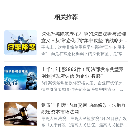
相关推荐
深化扫黑除恶专项斗争的深层逻辑与治理
意义 - 从“常态化”到“集中攻坚”的战略升
级
事实上，这并非简单重启早年那种“三年专项斗
争”，而是在常态化框架下的深化攻坚，是“常态
化+专项集中发力”的有机结合。官方会议反复
强调要严格依法办事、坚持实事求是，做到“是
上半年纠违2863件！司法部发布典型案
黑恶一个不漏、不是黑恶一个不凑”
例剑指政府失信 为企业“撑腰”
6件案例聚焦招投标资格认定、企业产权保护、
招商引资奖励兑付等企业反映集中的痛点问
题，行政复议机关以有力纠治向行政机关违法
不当行为“亮剑”，为纵深推进全国统一大市场建
狙击“时间差”内幕交易 两高修改司法解释
设提供了坚实的法治保障。数据显示，2026年1
织密资本市场法网
至6月，全国各级行政复议机构依法履行监督职
最高人民法院、最高人民检察院7月24日联合发
布《关于修改〈最高人民法院、最高人民检察
院关于办理内幕交易、泄露内幕信息刑事案件