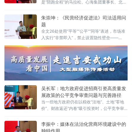
是“陪跑全程”的马拉松。心海集团董事长、北京
践者，更是连接政府、市场与司法的法治纽
山东企业商会副会长、、北京济宁企业商会执
带，其专业服务水平是衡量一个地区营商环境
行会长鲍世超6月7日在中国政法大学法治化营
朱崇坤：《民营经济促进法》司法适用问
法治化水
商环境建设与数字金融研究中心揭牌仪式既同
题
期举办的“法治筑基、商业有序——地方政府促
全文26处使用“平等”“公平”“同等”表述，市场准
进招商引资和高质量发展路径”法治化营商环境
入实行“非禁即入”，禁止设置隐性壁垒——
建设（公益）大讲堂2026首期活动上，以企业
2025年5月20日施行的《中华人民共和国民营
家视角道出法治化营商环境的真谛：“一个
经济促进法》被寄予厚望。然而，北京企业法
治与发展研究会副会长朱崇坤6月7日在中国政
法大学法治化营商环境建设与数字金融研究中
心揭牌仪式既同期举办的“法治筑基、商业有序
——地方政府促进招商引资和高质量发展路
径”法治化营商环境建设（公益）大讲堂
吴长军：地方政府促进招商引资高质量发
展政策的公平竞争审查问题与完善路径
当一些地方政府仍在以税收“洼地”、土地“零地
价”、财政返还“内卷”吸引投资时，公平竞争审
查制度已悄然划下“红线”。《公平竞争审查条
例》施行近两年来，为何部分地区仍屡屡出
李振中：媒体在法治化营商环境建设中的
现“超国民待遇”补贴、隐性地方保护、跨区域恶
独特作用