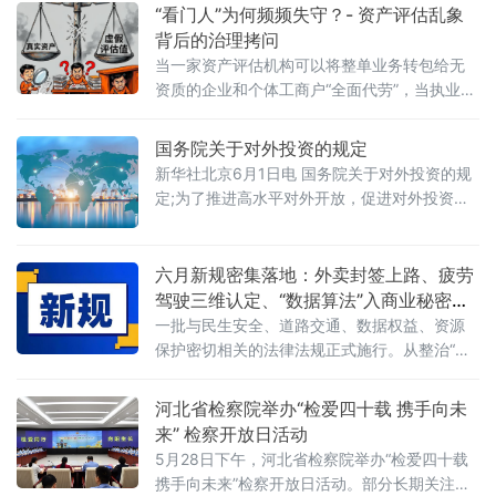
障，地方政
“看门人”为何频频失守？- 资产评估乱象
背后的治理拷问
当一家资产评估机构可以将整单业务转包给无
资质的企业和个体工商户“全面代劳”，当执业人
员可以一边参与评估、一边买卖客户股票，当
重要评估参数可以随意调整、评估依据可以凭
国务院关于对外投资的规定
空缺失——这张资本市场“看门人”的名片，还剩
新华社北京6月1日电 国务院关于对外投资的规
下几分信度？上述场景并非危言耸听。近日，
定;为了推进高水平对外开放，促进对外投资高
财政部公布的2025年度资产评估行业联合检查
质量发展，有效实施对外投资管理，保护投资
结果显示，在对15家备案从事证券服务业务的
者及其对外投资合法权益，维护国家主权、安
资产评估机构开展执业质量检查后，依法对4家
全、发展利益，根据《中华人民共和国对外关
六月新规密集落地：外卖封签上路、疲劳
评估机构、12名
系法》、《中华人民共和国对外贸易法》等法
驾驶三维认定、“数据算法”入商业秘密保
律，制定本规定。第二条&emsp;中华人民共和
护范围
一批与民生安全、道路交通、数据权益、资源
国境内（以下简称中国境内）投资者对外投
保护密切相关的法律法规正式施行。从整治“幽
资，适用本规定。本规定所称对外投资即境外
灵外卖”到严管幼儿园食品安全，从疲劳驾驶三
投资，是指投资
维判定到“开门杀”责任明确，从商业秘密保护扩
河北省检察院举办“检爱四十载 携手向未
围到城乡供水统筹管理——多项新规聚焦社会
来” 检察开放日活动
关切，织密权益保障网，守护公众日常生活。
5月28日下午，河北省检察院举办“检爱四十载
网络餐饮全链条严管：外卖必须“封口”，商家必
携手向未来”检察开放日活动。部分长期关注未
须“亮证”《网络餐饮服务经营者落实食品安全主