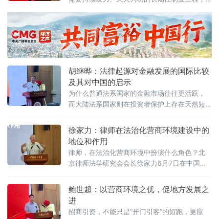
阐述以系统工程思维推进营商环境建设的理论
坚持法治导向是推动招商引资和经济高质量发
框架与实践路径。管晓峰从市场发展环境问
展的根本路径。
胡继晔：法律起源对金融发展的国际比较
及其对中国的启示
为什么普通法系国家的金融市场往往更活跃，
而大陆法系国家则在投资者保护上存在天然短
板？中国作为典型的大陆法国家，金融高速增
长背后是否隐藏着法治短板？中国政法大学商
徐家力：律师在法治化营商环境建设中的
学院教授、法治化营商环境建设与数字金融研
地位和作用
究课题组组长胡继晔6月7日在该校研究中心揭
律师，在法治化营商环境中扮演什么角色？北
牌仪式既同期举办的“法治筑基、商业有序——
京律师法学研究会会长徐家力6月7日在中国政
地方政府促进招商引资和高质量发展路径”法治
法大学法治化营商环境建设与数字金融研究中
化营商环境建设（公益）大讲堂首期活动上，
心揭牌仪式既同期举办的“法治筑基、商业有序
鲍世超：以营商环境之优，促地方发展之
以
——地方政府促进招商引资和高质量发展路
进
径”法治化营商环境建设（公益）大讲堂2026首
招商引资，不能只是“开门引客”的短跑，更应
期活动上给出明确答案：律师不仅是法律的实