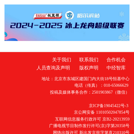
成年人成长的全国人大代表、省人大代表、省
体责任监督管理规定》6月1日起
政协委员、人民监督员以及石家庄市第二中学
师生、家长代表等50余人应邀走进省检察院，
直观了解检察工作，共同交流未成年人保护举
措。省检察院党组成员、副检察长任国强参加
开放日活动，并主持座谈交流会。据介绍，近
关于我们
联系我们
合作机会
人员查询及声明
版权声明
中经智库
地址：北京市东城区建国门内大街18号恒基中心
电话（传真）：010-65066629
投稿及媒体事务合作：2501903867（微信）
京ICP备19045422号-3
京公网安备 11010502047854号
互联网信息服务行政许可 京B2-20213959
广播电视节目制作发行许可(京)字第20358号
网络出版许可 新出发京批字第直210310号