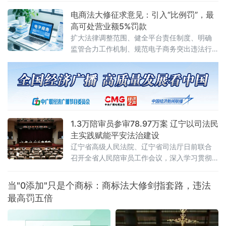
具体应用法律若干问题的解释〉的决定》（法
电商法大修征求意见：引入“比例罚”，最
释〔2026〕13号）。修改决定已分别经最高人
高可处营业额5%罚款
民法院审判委员会第1961次会议、最高人民检
扩大法律调整范围、健全平台责任制度、明确
察院第十四届检察委员会第七十五次会议通
监管合力工作机制、规范电子商务突出违法行
过，自2026年7月27日起施行。此次修改距
为、深化电子商务开放合作
2012年《关于办理内幕交易、泄
1.3万陪审员参审78.97万案 辽宁以司法民
主实践赋能平安法治建设
辽宁省高级人民法院、辽宁省司法厅日前联合
召开全省人民陪审员工作会议，深入学习贯彻
全国人民陪审员工作会议精神及辽宁省委部署
要求，系统梳理人民陪审员制度落地实施以来
当"0添加"只是个商标：商标法大修剑指套路，违法
的实践成效，研判当前工作推进中的重点问
最高罚五倍
题，部署下一阶段核心任务，以人民陪审员工
作的高质量发展，为更高水平平安辽宁、法治
辽宁建设注入坚实的司法民主动能。会议第一