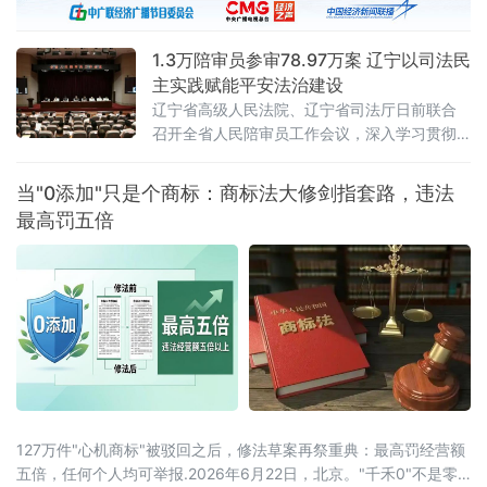
1.3万陪审员参审78.97万案 辽宁以司法民
主实践赋能平安法治建设
辽宁省高级人民法院、辽宁省司法厅日前联合
召开全省人民陪审员工作会议，深入学习贯彻
全国人民陪审员工作会议精神及辽宁省委部署
要求，系统梳理人民陪审员制度落地实施以来
当"0添加"只是个商标：商标法大修剑指套路，违法
的实践成效，研判当前工作推进中的重点问
最高罚五倍
题，部署下一阶段核心任务，以人民陪审员工
作的高质量发展，为更高水平平安辽宁、法治
辽宁建设注入坚实的司法民主动能。会议第一
时间传达了辽宁省委常委、政法委书记郑艺对
全省人
127万件"心机商标"被驳回之后，修法草案再祭重典：最高罚经营额
五倍，任何个人均可举报.2026年6月22日，北京。"千禾0"不是零