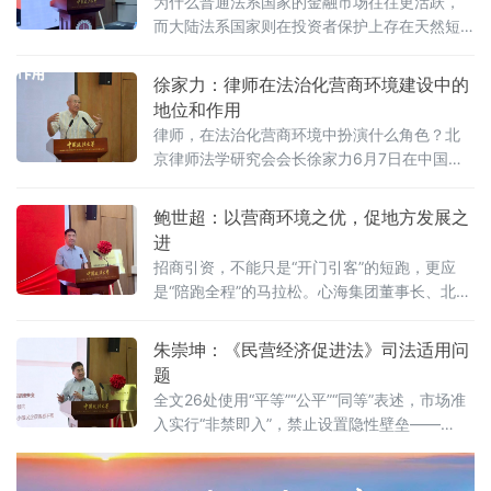
为什么普通法系国家的金融市场往往更活跃，
而大陆法系国家则在投资者保护上存在天然短
板？中国作为典型的大陆法国家，金融高速增
长背后是否隐藏着法治短板？中国政法大学商
徐家力：律师在法治化营商环境建设中的
学院教授、法治化营商环境建设与数字金融研
地位和作用
究课题组组长胡继晔6月7日在该校研究中心揭
律师，在法治化营商环境中扮演什么角色？北
牌仪式既同期举办的“法治筑基、商业有序——
京律师法学研究会会长徐家力6月7日在中国政
地方政府促进招商引资和高质量发展路径”法治
法大学法治化营商环境建设与数字金融研究中
化营商环境建设（公益）大讲堂首期活动上，
心揭牌仪式既同期举办的“法治筑基、商业有序
鲍世超：以营商环境之优，促地方发展之
以
——地方政府促进招商引资和高质量发展路
进
径”法治化营商环境建设（公益）大讲堂2026首
招商引资，不能只是“开门引客”的短跑，更应
期活动上给出明确答案：律师不仅是法律的实
是“陪跑全程”的马拉松。心海集团董事长、北京
践者，更是连接政府、市场与司法的法治纽
山东企业商会副会长、、北京济宁企业商会执
带，其专业服务水平是衡量一个地区营商环境
行会长鲍世超6月7日在中国政法大学法治化营
朱崇坤：《民营经济促进法》司法适用问
法治化水
商环境建设与数字金融研究中心揭牌仪式既同
题
期举办的“法治筑基、商业有序——地方政府促
全文26处使用“平等”“公平”“同等”表述，市场准
进招商引资和高质量发展路径”法治化营商环境
入实行“非禁即入”，禁止设置隐性壁垒——
建设（公益）大讲堂2026首期活动上，以企业
2025年5月20日施行的《中华人民共和国民营
家视角道出法治化营商环境的真谛：“一个
经济促进法》被寄予厚望。然而，北京企业法