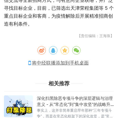
信交流等全新招商方式，与有意向企业联络，并广泛
寻找目标企业，目前，已筛选出天津荣程集团等 5 个
重点目标企业和客商，为疫情解除后开展精准招商创
造有利条件。
【责任编辑：王海珠】
将中经联播添加到手机桌面
相关推荐
深化扫黑除恶专项斗争的深层逻辑与治理
意义 - 从“常态化”到“集中攻坚”的战略升
级
事实上，这并非简单重启早年那种“三年专项斗
争”，而是在常态化框架下的深化攻坚，是“常态