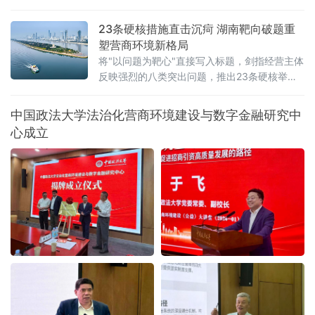
添加，"手打"面没人真正用手打过，"0糖"饮料照样升血糖——当这
些让消费者频频踩坑的文字不过是一个注册商标，而非产品承诺
23条硬核措施直击沉疴 湖南靶向破题重
时，法律终于要动手了。6月22日，全国人大常委会法工委披露，商
塑营商环境新格局
标法修订草案二次审议稿将提请6月23日开幕的十四
将"以问题为靶心"直接写入标题，剑指经营主体
反映强烈的八类突出问题，推出23条硬核举
措，以可量化、可考核、可追溯的制度设计，
向全省营商环境的堵点痛点发起集中攻坚。精
中国政法大学法治化营商环境建设与数字金融研究中
准聚焦：八大领域，靶向施策与以往温和表述
心成立
不同，此次湖