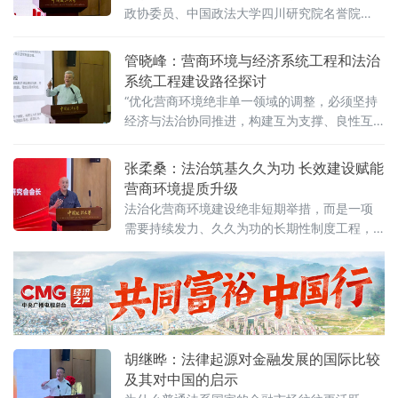
成立，同步启动“法治筑基、商业有序——地方
政协委员、中国政法大学四川研究院名誉院
政府促进招商引资和高质量发展路径”法治化营
长、前商学院院长商文江6月7日在该校法治化
商环境建设（公益）大讲堂（2026
营商环境建设与数字金融研究中心揭牌仪式上
管晓峰：营商环境与经济系统工程和法治
作出上述表示。他指出，《公平竞争审查条
系统工程建设路径探讨
例》施行后，各地招商引资的竞争焦点已从“拼
“优化营商环境绝非单一领域的调整，必须坚持
政策洼地”转向“拼服务高地”“拼法治高地”，长期
经济与法治协同推进，构建互为支撑、良性互
稳定、高效透明的法治环境与公共服务成为吸
动的系统生态。”中国政法大学民商经济法学院
引优质企业和人才的关键。商文江在
教授管晓峰6月7日在中国政法大学法治化营商
张柔桑：法治筑基久久为功 长效建设赋能
环境建设与数字金融研究中心揭牌仪式上作出
营商环境提质升级
上述表示。他在题为《营商环境与经济、法治
法治化营商环境建设绝非短期举措，而是一项
系统工程建设路径探讨》的主题演讲中，系统
需要持续发力、久久为功的长期性制度工程，
阐述以系统工程思维推进营商环境建设的理论
坚持法治导向是推动招商引资和经济高质量发
框架与实践路径。管晓峰从市场发展环境问
展的根本路径。
胡继晔：法律起源对金融发展的国际比较
及其对中国的启示