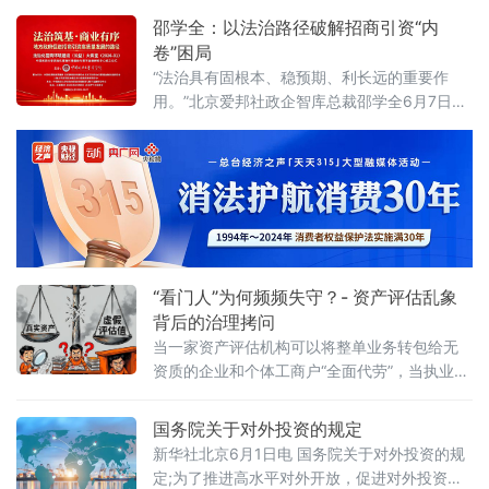
化营商环境是市场经济的“空气和土壤”
环境，还是在异化为另一种权力寻租？上海大
邵学全：以法治路径破解招商引资“内
学法学院企业法治与创新发展研究中心主任何
卷”困局
忠成6月7日在中国政法大学法治化营商环境建
“法治具有固根本、稳预期、利长远的重要作
设与数字金融研究中心揭牌仪式既同期举办
用。”北京爱邦社政企智库总裁邵学全6月7日在
的“法治筑基、商业有序——地方政府促进招商
中国政法大学法治化营商环境建设与数字金融
引资和高质量发展路径”法治化营商环境建设
研究中心揭牌仪式既同期举办的“法治筑基、商
（公益）大
业有序——地方政府促进招商引资和高质量发
展路径”法治化营商环境建设（公益）大讲堂
2026首期活动上发表书面发言，为地方政府招
商引资高质量发展提出五条法治路径。他指
出，推动高质量发展离不开法治的支撑和保
障，地方政
“看门人”为何频频失守？- 资产评估乱象
背后的治理拷问
当一家资产评估机构可以将整单业务转包给无
资质的企业和个体工商户“全面代劳”，当执业人
员可以一边参与评估、一边买卖客户股票，当
重要评估参数可以随意调整、评估依据可以凭
国务院关于对外投资的规定
空缺失——这张资本市场“看门人”的名片，还剩
新华社北京6月1日电 国务院关于对外投资的规
下几分信度？上述场景并非危言耸听。近日，
定;为了推进高水平对外开放，促进对外投资高