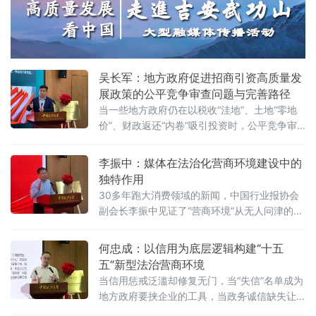
治与发展研究会副会长朱崇坤6月7日在中国政
法大学法治化营商环境建设与数字金融研究中
心揭牌仪式既同期举办的“法治筑基、商业有序
——地方政府促进招商引资和高质量发展路
径”法治化营商环境建设（公益）大讲堂
吴长军：地方政府促进招商引资高质量发
展政策的公平竞争审查问题与完善路径
当一些地方政府仍在以税收“洼地”、土地“零地
价”、财政返还“内卷”吸引投资时，公平竞争审
查制度已悄然划下“红线”。《公平竞争审查条
例》施行近两年来，为何部分地区仍屡屡出
李振中：媒体在法治化营商环境建设中的
现“超国民待遇”补贴、隐性地方保护、跨区域恶
独特作用
性竞争？北京物资学院法学院院长吴长军6月7
30多年跑大消费领域的新闻，中国行业报协会
日在中国政法大学法治化营商环境建设与数字
副会长李振中见证了“营商环境”从无人问津的模
金融研究中心揭牌仪式既同期举办的“法治筑
糊概念变成全社会上心的大事。6月7日，在中
基、商业有序——地方政府促进招商引资和
国政法大学法治化营商环境建设与数字金融研
何忠成：以信用为底层逻辑构建“十五
究中心揭牌仪式既同期举办的“法治筑基、商业
五”新型法治营商环境
有序——地方政府促进招商引资和高质量发展
当信用惩戒泛滥却修复无门，当“失信”名单成为
路径”法治化营商环境建设（公益）大讲堂2026
地方政府要挟企业的工具，当政务诚信缺失让
首期活动上，李振中以媒体人视角直言：法治
企业不敢投资——信用体系究竟是在优化营商