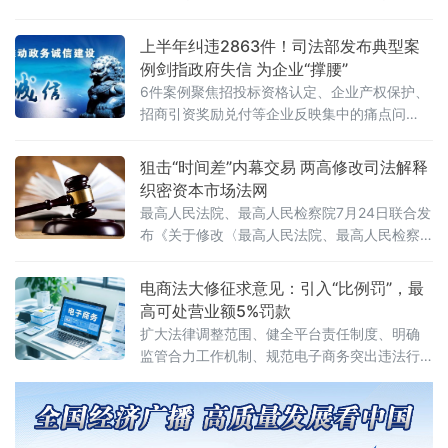
化+专项集中发力”的有机结合。官方会议反复
强调要严格依法办事、坚持实事求是，做到“是
上半年纠违2863件！司法部发布典型案
黑恶一个不漏、不是黑恶一个不凑”
例剑指政府失信 为企业“撑腰”
6件案例聚焦招投标资格认定、企业产权保护、
招商引资奖励兑付等企业反映集中的痛点问
题，行政复议机关以有力纠治向行政机关违法
不当行为“亮剑”，为纵深推进全国统一大市场建
狙击“时间差”内幕交易 两高修改司法解释
设提供了坚实的法治保障。数据显示，2026年1
织密资本市场法网
至6月，全国各级行政复议机构依法履行监督职
最高人民法院、最高人民检察院7月24日联合发
布《关于修改〈最高人民法院、最高人民检察
院关于办理内幕交易、泄露内幕信息刑事案件
具体应用法律若干问题的解释〉的决定》（法
电商法大修征求意见：引入“比例罚”，最
释〔2026〕13号）。修改决定已分别经最高人
高可处营业额5%罚款
民法院审判委员会第1961次会议、最高人民检
扩大法律调整范围、健全平台责任制度、明确
察院第十四届检察委员会第七十五次会议通
监管合力工作机制、规范电子商务突出违法行
过，自2026年7月27日起施行。此次修改距
为、深化电子商务开放合作
2012年《关于办理内幕交易、泄