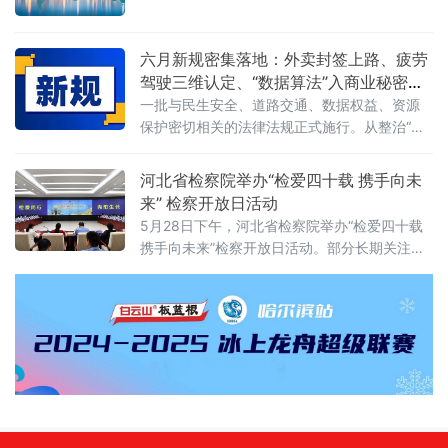
财政部公布的2025年度资产评估行业联合检查
质量发展，有效实施对外投资管理，保护投资
结果显示，在对15家备案从事证券服务业务的
者及其对外投资合法权益，维护国家主权、安
资产评估机构开展执业质量检查后，依法对4家
全、发展利益，根据《中华人民共和国对外关
六月新规密集落地：外卖封签上路、疲劳
评估机构、12名
系法》、《中华人民共和国对外贸易法》等法
驾驶三维认定、“数据算法”入商业秘密保
律，制定本规定。第二条&emsp;中华人民共和
护范围
一批与民生安全、道路交通、数据权益、资源
国境内（以下简称中国境内）投资者对外投
保护密切相关的法律法规正式施行。从整治“幽
资，适用本规定。本规定所称对外投资即境外
灵外卖”到严管幼儿园食品安全，从疲劳驾驶三
投资，是指投资
维判定到“开门杀”责任明确，从商业秘密保护扩
河北省检察院举办“检爱四十载 携手向未
围到城乡供水统筹管理——多项新规聚焦社会
来” 检察开放日活动
关切，织密权益保障网，守护公众日常生活。
5月28日下午，河北省检察院举办“检爱四十载
网络餐饮全链条严管：外卖必须“封口”，商家必
携手向未来”检察开放日活动。部分长期关注未
须“亮证”《网络餐饮服务经营者落实食品安全主
成年人成长的全国人大代表、省人大代表、省
体责任监督管理规定》6月1日起
政协委员、人民监督员以及石家庄市第二中学
师生、家长代表等50余人应邀走进省检察院，
直观了解检察工作，共同交流未成年人保护举
措。省检察院党组成员、副检察长任国强参加
开放日活动，并主持座谈交流会。据介绍，近