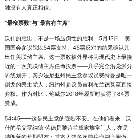
独没有人真正相信。
“最窄票数”与“最富有主席”
沃什的胜出，不是一场压倒性的胜利。5月13日，美
国国会参议院以54票支持、45票反对的结果确认其
出任美联储主席。这一票数被外界称为现代史上最接
近的一次美联储主席任命投票——几乎完全沿党派分
界线划开，宾夕法尼亚州民主党参议员费特曼是唯一
倒戈的民主党人，纽约州参议员吉利布兰德甚至直接
弃权。作为对比，鲍威尔2018年履新时获得了84票
赞成。
54:45——这是民主党的强烈不安。在他们看来，沃
什的岳父罗纳德·劳德是雅诗兰黛家族掌门人，亦是
特朗普的长期盟友；其本人曾多次前往海湖庄园做