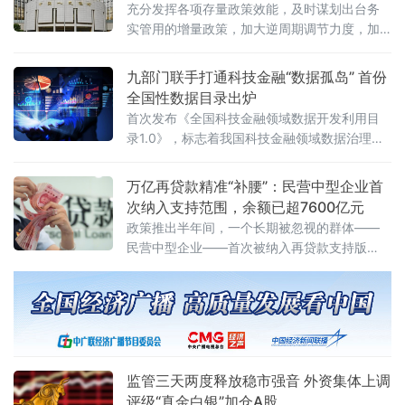
充分发挥各项存量政策效能，及时谋划出台务
实管用的增量政策，加大逆周期调节力度，加
力扩大内需、优化供给，推动经济持续向新向
优向好发展。
九部门联手打通科技金融“数据孤岛” 首份
全国性数据目录出炉
首次发布《全国科技金融领域数据开发利用目
录1.0》，标志着我国科技金融领域数据治理迈
入标准化、体系化新阶段。长期以来，科技型
企业尤其是中小科
万亿再贷款精准“补腰”：民营中型企业首
次纳入支持范围，余额已超7600亿元
政策推出半年间，一个长期被忽视的群体——
民营中型企业——首次被纳入再贷款支持版
图，长期困扰它们的“腰部悬空”融资困局正在被
打破。
监管三天两度释放稳市强音 外资集体上调
评级“真金白银”加仓A股