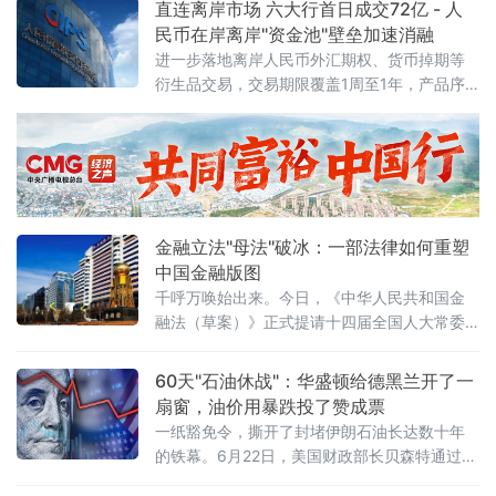
直连离岸市场 六大行首日成交72亿 - 人
再次开会，就9月产量作出进一步
同比增长73.99%。拉长时间来看，2026年上
民币在岸离岸"资金池"壁垒加速消融
半年A股累计新开户2016.13万户，较2025年同
进一步落地离岸人民币外汇期权、货币掉期等
期的1259.77万户增长约60%。这一数字意味着
衍生品交易，交易期限覆盖1周至1年，产品序
什么？2025年全年A股新开户合计为274
列从即期、远期向全品类延伸。
金融立法"母法"破冰：一部法律如何重塑
中国金融版图
千呼万唤始出来。今日，《中华人民共和国金
融法（草案）》正式提请十四届全国人大常委
会第二十三次会议首次审议。这部酝酿多年的
金融领域"管总"大法，终于从幕后走向台前。这
60天"石油休战"：华盛顿给德黑兰开了一
不是一次普通的立法程序，而是中国金融法治
扇窗，油价用暴跌投了赞成票
建设迈出的历史性一步。一、"1+N+X"：一张
一纸豁免令，撕开了封堵伊朗石油长达数十年
图看懂金融法律新格局金融法的定位极为清晰
的铁幕。6月22日，美国财政部长贝森特通过社
——金融法律体系中的"1"。所谓"1+N+X"：金
交媒体扔出一枚重磅炸弹：财政部已发布为期
融法是统领全局的"1"，银行