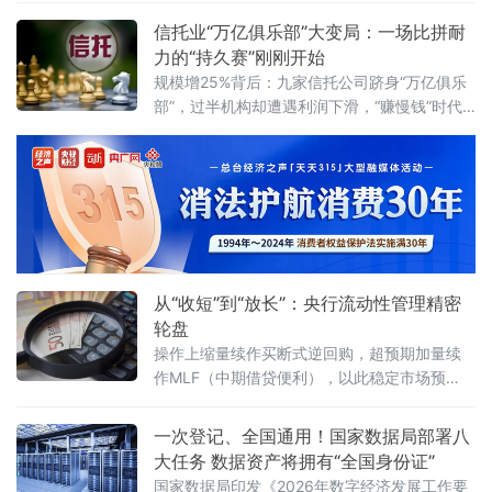
贷款利率管理，明确央行与金融机构的职责，
信托业“万亿俱乐部”大变局：一场比拼耐
同时整合散落在多份老旧规
力的“持久赛”刚刚开始
规模增25%背后：九家信托公司跻身“万亿俱乐
部”，过半机构却遭遇利润下滑，“赚慢钱”时代
正式开启。2026年5月31日，备受瞩目的信托
业务三分类新规三年过渡期正式画上句号。这
场自2023年3月启动、被称为行业近十年最大
业务改革的制度重塑，以一份沉甸甸的成绩单
落下帷幕——全行业受托资产规模突破34万亿
元，创出历史新高。三年前，原银保监会发
布“三分类新规”，将信托业务划
从“收短”到“放长”：央行流动性管理精密
轮盘
操作上缩量续作买断式逆回购，超预期加量续
作MLF（中期借贷便利），以此稳定市场预
期。2026年5月25日，央行向市场投放6000亿
元1年期MLF资金，冲抵当月5000亿元MLF到
一次登记、全国通用！国家数据局部署八
期量后实现1000亿元净投放，而就在此之前的
大任务 数据资产将拥有“全国身份证”
5月中旬，3个月和6个月两个期限的买断式逆回
国家数据局印发《2026年数字经济发展工作要