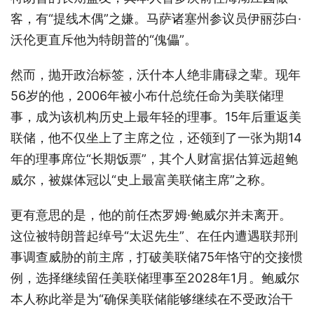
客，有“提线木偶”之嫌。马萨诸塞州参议员伊丽莎白·
沃伦更直斥他为特朗普的“傀儡”。
然而，抛开政治标签，沃什本人绝非庸碌之辈。现年
56岁的他，2006年被小布什总统任命为美联储理
事，成为该机构历史上最年轻的理事。15年后重返美
联储，他不仅坐上了主席之位，还领到了一张为期14
年的理事席位“长期饭票”，其个人财富据估算远超鲍
威尔，被媒体冠以“史上最富美联储主席”之称。
更有意思的是，他的前任杰罗姆·鲍威尔并未离开。
这位被特朗普起绰号“太迟先生”、在任内遭遇联邦刑
事调查威胁的前主席，打破美联储75年恪守的交接惯
例，选择继续留任美联储理事至2028年1月。鲍威尔
本人称此举是为“确保美联储能够继续在不受政治干