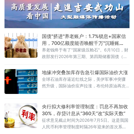
是燃料。科创板连续七年保持近13%的研发投入强度，远超全社会
研发经
国债"挤进"养老账户：1.7%锁息+国家信
用，700亿额度能否唤醒千万"沉睡账
户"？
养老钱终于有了"国家级压舱石"。6月10日，财
政部发行2026年第三期、第四期储蓄国债（电
子式），最大发行额合计700亿元。与以往不同
的是，这两期国债首次设置了个人养老金专属
地缘冲突叠加库存告急引爆国际油价大涨
额度，面向个人养老金账户投资者定向发售。
全球石油库存逼近红线之际，美伊军事冲突骤
这意味着，自2026年6月起，全国超7200万个
然升级，国际油价应声拉涨，布伦特原油再次
人养老金开户人，终于可以用"养老钱"买国债
站上93美元关口。然而，油市正面临一个根本
了。首批产品亮相：3年期1.63%，5年期1.7%
性的结构性转变——地缘政治溢价正在取代供
具体来看，第三期期限
需基本面，成为主导价格的核心变量。6月10
央行拟大修利率管理制度：罚息不再加收
日，国际原油市场经历了一场“双重驱动”的剧烈
30%，存贷计息从“360天”改“实际天数”
波动。当日早盘，受美军对伊朗发动新一轮空
征求意见截止时间为2026年7月5日。这是我国
袭消息影响，WTI原油期货价格上涨1.63%，布
人民币利率管理制度时隔26年迎来的首次系统
伦特原油期货价格上涨1.72
性大修。新规共四章二十九条，聚焦人民币存