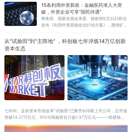
60天的一般许可，全面豁免伊朗原油、石化及
15条利用外资新政：金融医药准入大突
石油产品的生产、交付与销售制裁，期限直指
破，外资企业可享“国民待遇”
2026年8月21日。更具颠覆性的是——伊朗石
商务部、国家发展改革委、财政部6月22日联合
油可以用美元结算，甚至可以卖给美国买家。
发布《利用外资固稳促优行动方案》，围绕扩
消息落地不到24小时，国际原油期货市场剧烈
大市场准入、提升外商投资便利度、提高投资
震荡：纽约商品交易所8月交货的轻质原油
促进水平、健全外商投资服务保障体系、优化
从"试验田"到"主阵地" ，科创板七年淬炼14万亿创新
外资管理等五方面提出15条政策举措。这是“十
资本生态
五五”开局之年，中国在稳外资领域推出的又一
重磅政策组合拳。服务业、金融业、医药产业
全面扩围在扩大市场准入方面，方案打出了一
套“组合拳”。服务业领域，稳步扩大职业技能
七年间，这块资本市场改革"试验田"已聚齐609家上市公司，总市值
突破14.27万亿元，IPO与再融资合计超1.37万亿元——一组硬核数
据，勾勒出中国"硬科技"资本生态从无到有、由小到大的完整跃迁。
近13%研发投入强度，七年稳居A股之首如果说创新是引擎，资本便