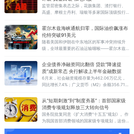
监管层密集表态之际，花旗集团、渣打银行、
高盛、摩根士丹利、瑞银等多家国际顶级投行
同步上调A股评级或发布看多研报，外资正在用
实际行动表达对中国资产的乐观态度。
霍尔木兹海峡通航归零，国际油价飙涨布
伦特突破91美元
随着美国和伊朗在中东地区的军事冲突持续升
级，全球最重要的石油运输咽喉——霍尔木兹
海峡的通航量已降至零。受此影响，国际原油
期货19日在开始新一周交易后价格显著上涨，
企业债券净融资同比翻倍 贷款“降速提
布伦特原油期货价格突破每桶90美元关口。截
质”成新常态 央行解读上半年金融数据
至美东时间19日18时15分，纽约商品交易所8
6月末，社会融资规模存量为462.06万亿元，
月交货的轻质原油期货价格最高升至每桶85.17
同比增长7.4%；广义货币（M2）余额356.71万
美元，上涨2.68美元，涨幅为3.25%；9月交货
亿元，同比增长8%；人民币贷款余额282.63万
的伦敦布伦特原油期货价格最
亿元，同比增长5.2%。上半年，社会融资规模
从“短期刺激”到“制度夯基”：首部国家级
增量累计为20.84万亿元，人民币贷款增加
消费专项规划释放三大转向信号
10.72万亿元。同日，国务院新闻办公室举行新
国务院批复同意《扩大消费“十五五”规划》。作
闻发布会，中国人民银行新闻发
为我国首部消费领域的国家级专项规划，这份
文件锚定2030年社会消费品零售总额达到60万
亿元左右的目标，围绕6个方面部署了28条重点