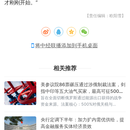
才刚刚开始。”
【责任编辑：欧阳雪】
将中经联播添加到手机桌面
相关推荐
美参议院86票碾压通过涉俄制裁法案，剑
指中印等五大油气买家，最高可征500%
关税
旨在全面切断俄罗斯通过能源出口获得的战争
资金来源。法案核心：500%对俄关税与
100%“买家税”法案中最具冲击力的条款，是授
权美国联邦
央行定调下半年：加力扩内需优供给，提
高金融服务实体经济质效