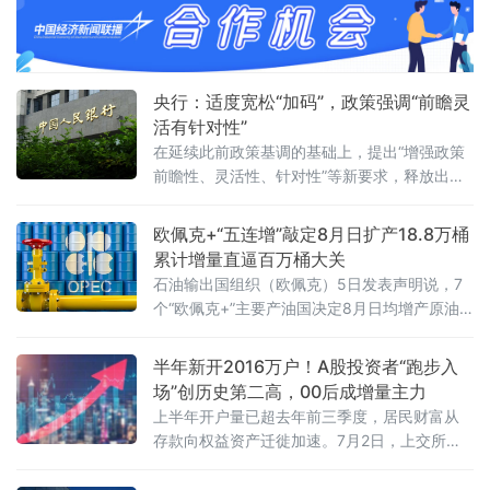
任务举措，勾勒出一幅“扩量”与“提质”并行的消
费高质量发展蓝图。多位专家指出，规划的深
层意义在于促消费逻辑正发生系统性转变——
从“刺激”转向“夯基”，从“补缺”
央行：适度宽松“加码”，政策强调“前瞻灵
活有针对性”
在延续此前政策基调的基础上，提出“增强政策
前瞻性、灵活性、针对性”等新要求，释放出宏
观政策将进一步精准发力的清晰信号。研判内
外挑战 明确政策总基调会议认为，今年以来宏
欧佩克+“五连增”敲定8月日扩产18.8万桶
累计增量直逼百万桶大关
石油输出国组织（欧佩克）5日发表声明说，7
个“欧佩克+”主要产油国决定8月日均增产原油
18.8万桶，并重申维护市场稳定的承诺。至
此，主要产油国已连续五个月宣布增产。沙特
半年新开2016万户！A股投资者“跑步入
阿拉伯、俄罗斯、伊拉克、科威特、哈萨克斯
场”创历史第二高，00后成增量主力
坦、阿尔及利亚和阿曼的代表当天举行线上会
上半年开户量已超去年前三季度，居民财富从
议，研判全球石油市场现状与前景。会后声明
存款向权益资产迁徙加速。7月2日，上交所官
说，各参与国将谨慎维护市场稳定，视市场情
网一纸数据引发市场广泛关注：2026年6月A股
况灵活调整产量。根据声明，七国将于8月2日
市场新开户数达286.46万户，环比增长3.6%，