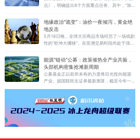
购刚实现10000亿元规模的净回笼，两者共
点》，明确提出8个方面重点任务。其中，“加
快建立全国统一数据产权登记制度”被列为深化
数据要素市场化配置改革的首要举措，成为最
地缘政治“诡变”：油价一夜倾泻，黄金绝
受市场瞩目的政策亮点。数据作为第五大生产
地反击
要素，其产权归属长期处于“有财产、无凭证”的
5月18日晚，全球大宗商品市场经历了一场戏剧
模糊地带。各地分散探索的数
性的“乾坤大挪移”。在亚洲交易时段尚处于强势
震荡的国际油价，在北京时间晚间突然调头向
下——WTI原油期货失守100美元/桶关键心理
能源“链动”公募：政策催热全产业共振，
关口，布伦特原油期货同步大幅跳水，盘中跌
头部机构密集抢滩新周期
幅一度扩大至1%以上。与此同时，黄金市场则
公募基金正以前所未有的力度将目光投向能源
上演了截然相反的剧情：现货黄金在早盘刚刚
产业。据国联民生证券最新测算，截至今年一
跌破4500美元/盎司、创下近两个月新低之后，
季度末，公募基金对电力设备及新能源的配置
晚间骤然拉升，一举收复失地
比例已上升至10.15%，较上季度增加了0.86个
百分点。在海内外局势复杂多变的背景下，能
源安全的重要性愈发凸显，从电网延伸到锂电
材料，从电力主题ETF到新能源公募REITs，公
募基金正通过多元化的产品矩阵，打通能源产
业链的“任督二脉”。政策“双重