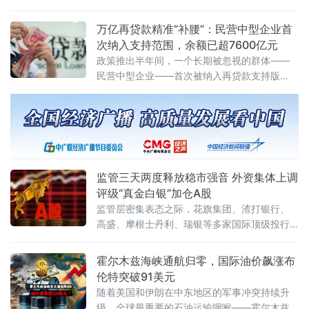
入标准化、体系化新阶段。长期以来，科技型
企业尤其是中小科
万亿再贷款精准“补腰”：民营中型企业首
次纳入支持范围，余额已超7600亿元
政策推出半年间，一个长期被忽视的群体——
民营中型企业——首次被纳入再贷款支持版
图，长期困扰它们的“腰部悬空”融资困局正在被
打破。
监管三天两度释放稳市强音 外资集体上调
评级“真金白银”加仓A股
监管层密集表态之际，花旗集团、渣打银行、
高盛、摩根士丹利、瑞银等多家国际顶级投行
同步上调A股评级或发布看多研报，外资正在用
实际行动表达对中国资产的乐观态度。
霍尔木兹海峡通航归零，国际油价飙涨布
伦特突破91美元
随着美国和伊朗在中东地区的军事冲突持续升
级，全球最重要的石油运输咽喉——霍尔木兹