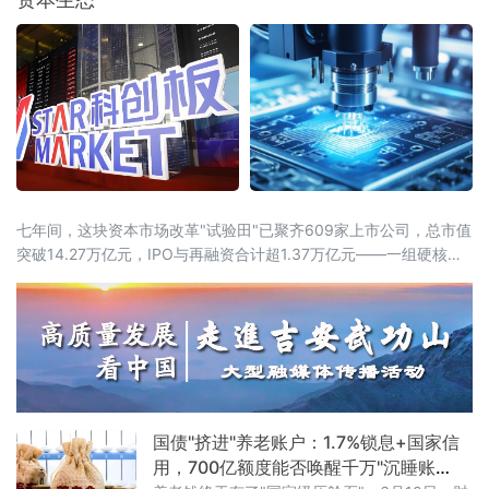
五五”开局之年，中国在稳外资领域推出的又一
重磅政策组合拳。服务业、金融业、医药产业
全面扩围在扩大市场准入方面，方案打出了一
套“组合拳”。服务业领域，稳步扩大职业技能
七年间，这块资本市场改革"试验田"已聚齐609家上市公司，总市值
突破14.27万亿元，IPO与再融资合计超1.37万亿元——一组硬核数
据，勾勒出中国"硬科技"资本生态从无到有、由小到大的完整跃迁。
近13%研发投入强度，七年稳居A股之首如果说创新是引擎，资本便
是燃料。科创板连续七年保持近13%的研发投入强度，远超全社会
研发经
国债"挤进"养老账户：1.7%锁息+国家信
用，700亿额度能否唤醒千万"沉睡账