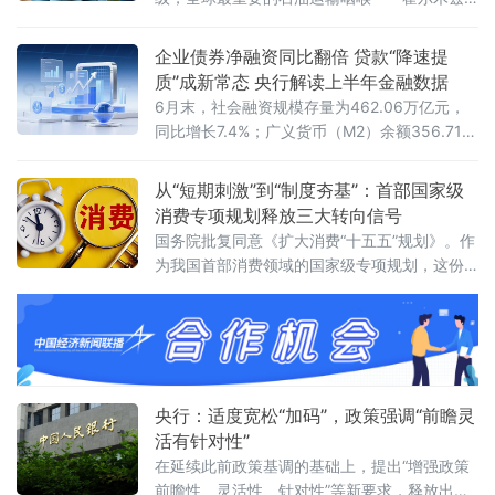
海峡的通航量已降至零。受此影响，国际原油
期货19日在开始新一周交易后价格显著上涨，
企业债券净融资同比翻倍 贷款“降速提
布伦特原油期货价格突破每桶90美元关口。截
质”成新常态 央行解读上半年金融数据
至美东时间19日18时15分，纽约商品交易所8
6月末，社会融资规模存量为462.06万亿元，
月交货的轻质原油期货价格最高升至每桶85.17
同比增长7.4%；广义货币（M2）余额356.71万
美元，上涨2.68美元，涨幅为3.25%；9月交货
亿元，同比增长8%；人民币贷款余额282.63万
的伦敦布伦特原油期货价格最
亿元，同比增长5.2%。上半年，社会融资规模
从“短期刺激”到“制度夯基”：首部国家级
增量累计为20.84万亿元，人民币贷款增加
消费专项规划释放三大转向信号
10.72万亿元。同日，国务院新闻办公室举行新
国务院批复同意《扩大消费“十五五”规划》。作
闻发布会，中国人民银行新闻发
为我国首部消费领域的国家级专项规划，这份
文件锚定2030年社会消费品零售总额达到60万
亿元左右的目标，围绕6个方面部署了28条重点
任务举措，勾勒出一幅“扩量”与“提质”并行的消
费高质量发展蓝图。多位专家指出，规划的深
层意义在于促消费逻辑正发生系统性转变——
从“刺激”转向“夯基”，从“补缺”
央行：适度宽松“加码”，政策强调“前瞻灵
活有针对性”
在延续此前政策基调的基础上，提出“增强政策
前瞻性、灵活性、针对性”等新要求，释放出宏