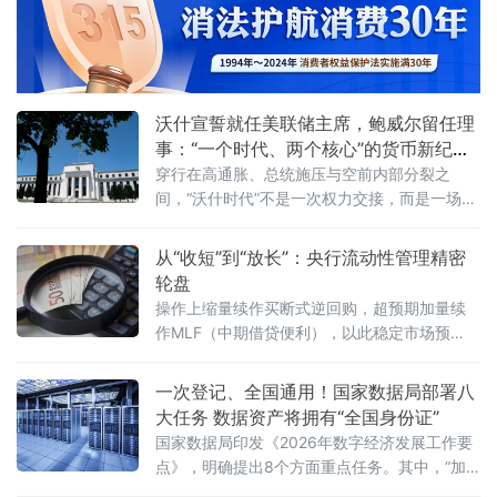
业务改革的制度重塑，以一份沉甸甸的成绩单
落下帷幕——全行业受托资产规模突破34万亿
元，创出历史新高。三年前，原银保监会发
布“三分类新规”，将信托业务划
沃什宣誓就任美联储主席，鲍威尔留任理
事：“一个时代、两个核心”的货币新纪元
开启
穿行在高通胀、总统施压与空前内部分裂之
间，“沃什时代”不是一次权力交接，而是一场对
全球货币体系的“压力测试”。
从“收短”到“放长”：央行流动性管理精密
轮盘
操作上缩量续作买断式逆回购，超预期加量续
作MLF（中期借贷便利），以此稳定市场预
期。2026年5月25日，央行向市场投放6000亿
元1年期MLF资金，冲抵当月5000亿元MLF到
一次登记、全国通用！国家数据局部署八
期量后实现1000亿元净投放，而就在此之前的
大任务 数据资产将拥有“全国身份证”
5月中旬，3个月和6个月两个期限的买断式逆回
国家数据局印发《2026年数字经济发展工作要
购刚实现10000亿元规模的净回笼，两者共
点》，明确提出8个方面重点任务。其中，“加
快建立全国统一数据产权登记制度”被列为深化