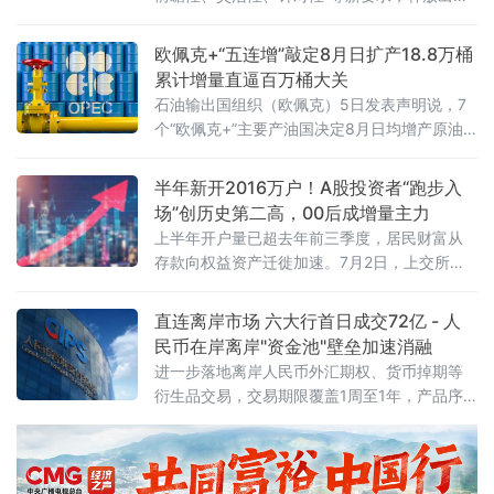
观政策将进一步精准发力的清晰信号。研判内
外挑战 明确政策总基调会议认为，今年以来宏
欧佩克+“五连增”敲定8月日扩产18.8万桶
累计增量直逼百万桶大关
石油输出国组织（欧佩克）5日发表声明说，7
个“欧佩克+”主要产油国决定8月日均增产原油
18.8万桶，并重申维护市场稳定的承诺。至
此，主要产油国已连续五个月宣布增产。沙特
半年新开2016万户！A股投资者“跑步入
阿拉伯、俄罗斯、伊拉克、科威特、哈萨克斯
场”创历史第二高，00后成增量主力
坦、阿尔及利亚和阿曼的代表当天举行线上会
上半年开户量已超去年前三季度，居民财富从
议，研判全球石油市场现状与前景。会后声明
存款向权益资产迁徙加速。7月2日，上交所官
说，各参与国将谨慎维护市场稳定，视市场情
网一纸数据引发市场广泛关注：2026年6月A股
况灵活调整产量。根据声明，七国将于8月2日
市场新开户数达286.46万户，环比增长3.6%，
直连离岸市场 六大行首日成交72亿 - 人
再次开会，就9月产量作出进一步
同比增长73.99%。拉长时间来看，2026年上
民币在岸离岸"资金池"壁垒加速消融
半年A股累计新开户2016.13万户，较2025年同
进一步落地离岸人民币外汇期权、货币掉期等
期的1259.77万户增长约60%。这一数字意味着
衍生品交易，交易期限覆盖1周至1年，产品序
什么？2025年全年A股新开户合计为274
列从即期、远期向全品类延伸。