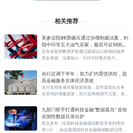
相关推荐
美参议院86票碾压通过涉俄制裁法案，剑
指中印等五大油气买家，最高可征500%
关税
旨在全面切断俄罗斯通过能源出口获得的战争
资金来源。法案核心：500%对俄关税与
100%“买家税”法案中最具冲击力的条款，是授
权美国联邦
央行定调下半年：加力扩内需优供给，提
高金融服务实体经济质效
充分发挥各项存量政策效能，及时谋划出台务
实管用的增量政策，加大逆周期调节力度，加
力扩大内需、优化供给，推动经济持续向新向
优向好发展。
九部门联手打通科技金融“数据孤岛” 首份
全国性数据目录出炉
首次发布《全国科技金融领域数据开发利用目
录1.0》，标志着我国科技金融领域数据治理迈