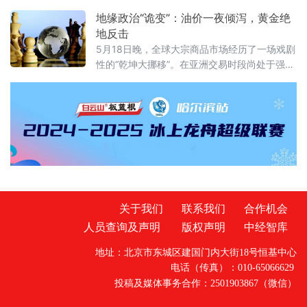
数据要素市场化配置改革的首要举措，成为最
地缘政治“诡变”：油价一夜倾泻，黄金绝
受市场瞩目的政策亮点。数据作为第五大生产
地反击
要素，其产权归属长期处于“有财产、无凭证”的
5月18日晚，全球大宗商品市场经历了一场戏剧
模糊地带。各地分散探索的数
性的“乾坤大挪移”。在亚洲交易时段尚处于强势
震荡的国际油价，在北京时间晚间突然调头向
下——WTI原油期货失守100美元/桶关键心理
关口，布伦特原油期货同步大幅跳水，盘中跌
幅一度扩大至1%以上。与此同时，黄金市场则
上演了截然相反的剧情：现货黄金在早盘刚刚
跌破4500美元/盎司、创下近两个月新低之后，
晚间骤然拉升，一举收复失地
关于我们
联系我们
合作机会
人员查询及声明
版权声明
中经智库
地址：北京市东城区建国门内大街18号恒基中心
电话（传真）：010-65066629
投稿及媒体事务合作：2501903867（微信）