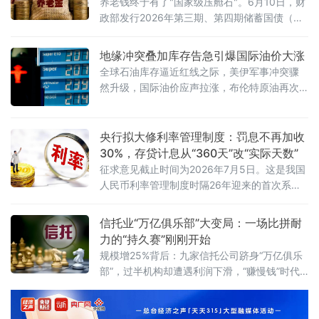
户"？
养老钱终于有了"国家级压舱石"。6月10日，财
政部发行2026年第三期、第四期储蓄国债（电
子式），最大发行额合计700亿元。与以往不同
的是，这两期国债首次设置了个人养老金专属
地缘冲突叠加库存告急引爆国际油价大涨
额度，面向个人养老金账户投资者定向发售。
全球石油库存逼近红线之际，美伊军事冲突骤
这意味着，自2026年6月起，全国超7200万个
然升级，国际油价应声拉涨，布伦特原油再次
人养老金开户人，终于可以用"养老钱"买国债
站上93美元关口。然而，油市正面临一个根本
了。首批产品亮相：3年期1.63%，5年期1.7%
性的结构性转变——地缘政治溢价正在取代供
具体来看，第三期期限
需基本面，成为主导价格的核心变量。6月10
央行拟大修利率管理制度：罚息不再加收
日，国际原油市场经历了一场“双重驱动”的剧烈
30%，存贷计息从“360天”改“实际天数”
波动。当日早盘，受美军对伊朗发动新一轮空
征求意见截止时间为2026年7月5日。这是我国
袭消息影响，WTI原油期货价格上涨1.63%，布
人民币利率管理制度时隔26年迎来的首次系统
伦特原油期货价格上涨1.72
性大修。新规共四章二十九条，聚焦人民币存
贷款利率管理，明确央行与金融机构的职责，
信托业“万亿俱乐部”大变局：一场比拼耐
同时整合散落在多份老旧规
力的“持久赛”刚刚开始
规模增25%背后：九家信托公司跻身“万亿俱乐
部”，过半机构却遭遇利润下滑，“赚慢钱”时代
正式开启。2026年5月31日，备受瞩目的信托
业务三分类新规三年过渡期正式画上句号。这
场自2023年3月启动、被称为行业近十年最大