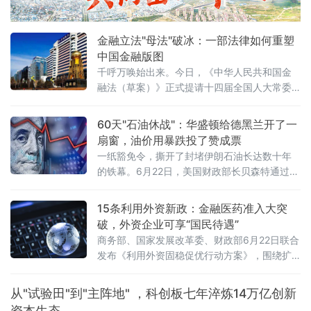
金融立法"母法"破冰：一部法律如何重塑
中国金融版图
千呼万唤始出来。今日，《中华人民共和国金
融法（草案）》正式提请十四届全国人大常委
会第二十三次会议首次审议。这部酝酿多年的
金融领域"管总"大法，终于从幕后走向台前。这
60天"石油休战"：华盛顿给德黑兰开了一
不是一次普通的立法程序，而是中国金融法治
扇窗，油价用暴跌投了赞成票
建设迈出的历史性一步。一、"1+N+X"：一张
一纸豁免令，撕开了封堵伊朗石油长达数十年
图看懂金融法律新格局金融法的定位极为清晰
的铁幕。6月22日，美国财政部长贝森特通过社
——金融法律体系中的"1"。所谓"1+N+X"：金
交媒体扔出一枚重磅炸弹：财政部已发布为期
融法是统领全局的"1"，银行
60天的一般许可，全面豁免伊朗原油、石化及
15条利用外资新政：金融医药准入大突
石油产品的生产、交付与销售制裁，期限直指
破，外资企业可享“国民待遇”
2026年8月21日。更具颠覆性的是——伊朗石
商务部、国家发展改革委、财政部6月22日联合
油可以用美元结算，甚至可以卖给美国买家。
发布《利用外资固稳促优行动方案》，围绕扩
消息落地不到24小时，国际原油期货市场剧烈
大市场准入、提升外商投资便利度、提高投资
震荡：纽约商品交易所8月交货的轻质原油
促进水平、健全外商投资服务保障体系、优化
从"试验田"到"主阵地" ，科创板七年淬炼14万亿创新
外资管理等五方面提出15条政策举措。这是“十
资本生态