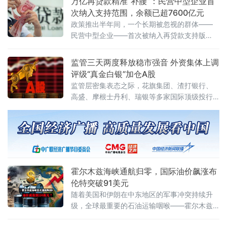
万亿再贷款精准“补腰”：民营中型企业首
次纳入支持范围，余额已超7600亿元
政策推出半年间，一个长期被忽视的群体——
民营中型企业——首次被纳入再贷款支持版
图，长期困扰它们的“腰部悬空”融资困局正在被
打破。
监管三天两度释放稳市强音 外资集体上调
评级“真金白银”加仓A股
监管层密集表态之际，花旗集团、渣打银行、
高盛、摩根士丹利、瑞银等多家国际顶级投行
同步上调A股评级或发布看多研报，外资正在用
实际行动表达对中国资产的乐观态度。
霍尔木兹海峡通航归零，国际油价飙涨布
伦特突破91美元
随着美国和伊朗在中东地区的军事冲突持续升
级，全球最重要的石油运输咽喉——霍尔木兹
海峡的通航量已降至零。受此影响，国际原油