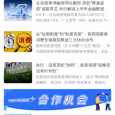
期货19日在开始新一周交易后价格显著上涨，
企业债券净融资同比翻倍 贷款“降速提
布伦特原油期货价格突破每桶90美元关口。截
质”成新常态 央行解读上半年金融数据
至美东时间19日18时15分，纽约商品交易所8
6月末，社会融资规模存量为462.06万亿元，
月交货的轻质原油期货价格最高升至每桶85.17
同比增长7.4%；广义货币（M2）余额356.71万
美元，上涨2.68美元，涨幅为3.25%；9月交货
亿元，同比增长8%；人民币贷款余额282.63万
的伦敦布伦特原油期货价格最
亿元，同比增长5.2%。上半年，社会融资规模
从“短期刺激”到“制度夯基”：首部国家级
增量累计为20.84万亿元，人民币贷款增加
消费专项规划释放三大转向信号
10.72万亿元。同日，国务院新闻办公室举行新
国务院批复同意《扩大消费“十五五”规划》。作
闻发布会，中国人民银行新闻发
为我国首部消费领域的国家级专项规划，这份
文件锚定2030年社会消费品零售总额达到60万
亿元左右的目标，围绕6个方面部署了28条重点
央行：适度宽松“加码”，政策强调“前瞻灵
任务举措，勾勒出一幅“扩量”与“提质”并行的消
活有针对性”
费高质量发展蓝图。多位专家指出，规划的深
在延续此前政策基调的基础上，提出“增强政策
层意义在于促消费逻辑正发生系统性转变——
前瞻性、灵活性、针对性”等新要求，释放出宏
从“刺激”转向“夯基”，从“补缺”
观政策将进一步精准发力的清晰信号。研判内
外挑战 明确政策总基调会议认为，今年以来宏