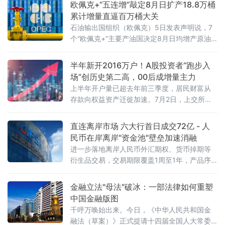
欧佩克+“五连增”敲定8月日扩产18.8万桶
累计增量直逼百万桶大关
石油输出国组织（欧佩克）5日发表声明说，7
个“欧佩克+”主要产油国决定8月日均增产原油
18.8万桶，并重申维护市场稳定的承诺。至
此，主要产油国已连续五个月宣布增产。沙特
半年新开2016万户！A股投资者“跑步入
阿拉伯、俄罗斯、伊拉克、科威特、哈萨克斯
场”创历史第二高，00后成增量主力
坦、阿尔及利亚和阿曼的代表当天举行线上会
上半年开户量已超去年前三季度，居民财富从
议，研判全球石油市场现状与前景。会后声明
存款向权益资产迁徙加速。7月2日，上交所官
说，各参与国将谨慎维护市场稳定，视市场情
网一纸数据引发市场广泛关注：2026年6月A股
况灵活调整产量。根据声明，七国将于8月2日
市场新开户数达286.46万户，环比增长3.6%，
直连离岸市场 六大行首日成交72亿 - 人
再次开会，就9月产量作出进一步
同比增长73.99%。拉长时间来看，2026年上
民币在岸离岸"资金池"壁垒加速消融
半年A股累计新开户2016.13万户，较2025年同
进一步落地离岸人民币外汇期权、货币掉期等
期的1259.77万户增长约60%。这一数字意味着
衍生品交易，交易期限覆盖1周至1年，产品序
什么？2025年全年A股新开户合计为274
列从即期、远期向全品类延伸。
金融立法"母法"破冰：一部法律如何重塑
中国金融版图
千呼万唤始出来。今日，《中华人民共和国金
融法（草案）》正式提请十四届全国人大常委