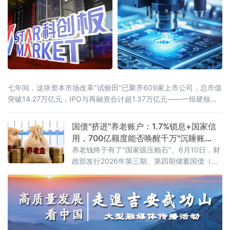
全面扩围在扩大市场准入方面，方案打出了一
套“组合拳”。服务业领域，稳步扩大职业技能
七年间，这块资本市场改革"试验田"已聚齐609家上市公司，总市值
突破14.27万亿元，IPO与再融资合计超1.37万亿元——一组硬核数
据，勾勒出中国"硬科技"资本生态从无到有、由小到大的完整跃迁。
近13%研发投入强度，七年稳居A股之首如果说创新是引擎，资本便
国债"挤进"养老账户：1.7%锁息+国家信
是燃料。科创板连续七年保持近13%的研发投入强度，远超全社会
用，700亿额度能否唤醒千万"沉睡账
研发经
户"？
养老钱终于有了"国家级压舱石"。6月10日，财
政部发行2026年第三期、第四期储蓄国债（电
子式），最大发行额合计700亿元。与以往不同
的是，这两期国债首次设置了个人养老金专属
额度，面向个人养老金账户投资者定向发售。
这意味着，自2026年6月起，全国超7200万个
人养老金开户人，终于可以用"养老钱"买国债
了。首批产品亮相：3年期1.63%，5年期1.7%