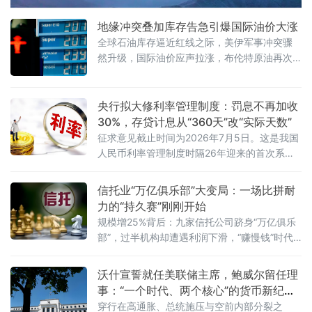
具体来看，第三期期限
地缘冲突叠加库存告急引爆国际油价大涨
全球石油库存逼近红线之际，美伊军事冲突骤
然升级，国际油价应声拉涨，布伦特原油再次
站上93美元关口。然而，油市正面临一个根本
性的结构性转变——地缘政治溢价正在取代供
需基本面，成为主导价格的核心变量。6月10
央行拟大修利率管理制度：罚息不再加收
日，国际原油市场经历了一场“双重驱动”的剧烈
30%，存贷计息从“360天”改“实际天数”
波动。当日早盘，受美军对伊朗发动新一轮空
征求意见截止时间为2026年7月5日。这是我国
袭消息影响，WTI原油期货价格上涨1.63%，布
人民币利率管理制度时隔26年迎来的首次系统
伦特原油期货价格上涨1.72
性大修。新规共四章二十九条，聚焦人民币存
贷款利率管理，明确央行与金融机构的职责，
信托业“万亿俱乐部”大变局：一场比拼耐
同时整合散落在多份老旧规
力的“持久赛”刚刚开始
规模增25%背后：九家信托公司跻身“万亿俱乐
部”，过半机构却遭遇利润下滑，“赚慢钱”时代
正式开启。2026年5月31日，备受瞩目的信托
业务三分类新规三年过渡期正式画上句号。这
沃什宣誓就任美联储主席，鲍威尔留任理
场自2023年3月启动、被称为行业近十年最大
事：“一个时代、两个核心”的货币新纪元
业务改革的制度重塑，以一份沉甸甸的成绩单
开启
穿行在高通胀、总统施压与空前内部分裂之