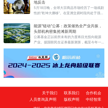
地反击
要素，其产权归属长期处于“有财产、无凭证”的
5月18日晚，全球大宗商品市场经历了一场戏剧
模糊地带。各地分散探索的数
性的“乾坤大挪移”。在亚洲交易时段尚处于强势
震荡的国际油价，在北京时间晚间突然调头向
下——WTI原油期货失守100美元/桶关键心理
能源“链动”公募：政策催热全产业共振，
关口，布伦特原油期货同步大幅跳水，盘中跌
头部机构密集抢滩新周期
幅一度扩大至1%以上。与此同时，黄金市场则
公募基金正以前所未有的力度将目光投向能源
上演了截然相反的剧情：现货黄金在早盘刚刚
产业。据国联民生证券最新测算，截至今年一
跌破4500美元/盎司、创下近两个月新低之后，
季度末，公募基金对电力设备及新能源的配置
晚间骤然拉升，一举收复失地
比例已上升至10.15%，较上季度增加了0.86个
百分点。在海内外局势复杂多变的背景下，能
源安全的重要性愈发凸显，从电网延伸到锂电
材料，从电力主题ETF到新能源公募REITs，公
募基金正通过多元化的产品矩阵，打通能源产
业链的“任督二脉”。政策“双重
关于我们
联系我们
合作机会
人员查询及声明
版权声明
中经智库