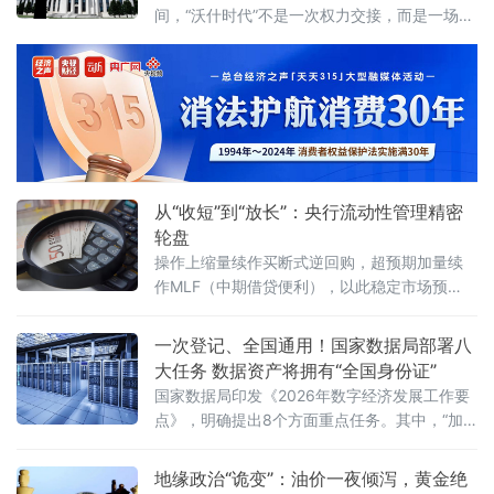
落下帷幕——全行业受托资产规模突破34万亿
间，“沃什时代”不是一次权力交接，而是一场对
元，创出历史新高。三年前，原银保监会发
全球货币体系的“压力测试”。
布“三分类新规”，将信托业务划
从“收短”到“放长”：央行流动性管理精密
轮盘
操作上缩量续作买断式逆回购，超预期加量续
作MLF（中期借贷便利），以此稳定市场预
期。2026年5月25日，央行向市场投放6000亿
元1年期MLF资金，冲抵当月5000亿元MLF到
一次登记、全国通用！国家数据局部署八
期量后实现1000亿元净投放，而就在此之前的
大任务 数据资产将拥有“全国身份证”
5月中旬，3个月和6个月两个期限的买断式逆回
国家数据局印发《2026年数字经济发展工作要
购刚实现10000亿元规模的净回笼，两者共
点》，明确提出8个方面重点任务。其中，“加
快建立全国统一数据产权登记制度”被列为深化
数据要素市场化配置改革的首要举措，成为最
地缘政治“诡变”：油价一夜倾泻，黄金绝
受市场瞩目的政策亮点。数据作为第五大生产