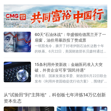
会第二十三次会议首次审议。这部酝酿多年的
金融领域"管总"大法，终于从幕后走向台前。这
不是一次普通的立法程序，而是中国金融法治
建设迈出的历史性一步。一、"1+N+X"：一张
图看懂金融法律新格局金融法的定位极为清晰
——金融法律体系中的"1"。所谓"1+N+X"：金
60天"石油休战"：华盛顿给德黑兰开了一
融法是统领全局的"1"，银行
扇窗，油价用暴跌投了赞成票
一纸豁免令，撕开了封堵伊朗石油长达数十年
的铁幕。6月22日，美国财政部长贝森特通过社
交媒体扔出一枚重磅炸弹：财政部已发布为期
60天的一般许可，全面豁免伊朗原油、石化及
15条利用外资新政：金融医药准入大突
石油产品的生产、交付与销售制裁，期限直指
破，外资企业可享“国民待遇”
2026年8月21日。更具颠覆性的是——伊朗石
商务部、国家发展改革委、财政部6月22日联合
油可以用美元结算，甚至可以卖给美国买家。
发布《利用外资固稳促优行动方案》，围绕扩
消息落地不到24小时，国际原油期货市场剧烈
大市场准入、提升外商投资便利度、提高投资
震荡：纽约商品交易所8月交货的轻质原油
促进水平、健全外商投资服务保障体系、优化
从"试验田"到"主阵地" ，科创板七年淬炼14万亿创新
外资管理等五方面提出15条政策举措。这是“十
资本生态
五五”开局之年，中国在稳外资领域推出的又一
重磅政策组合拳。服务业、金融业、医药产业