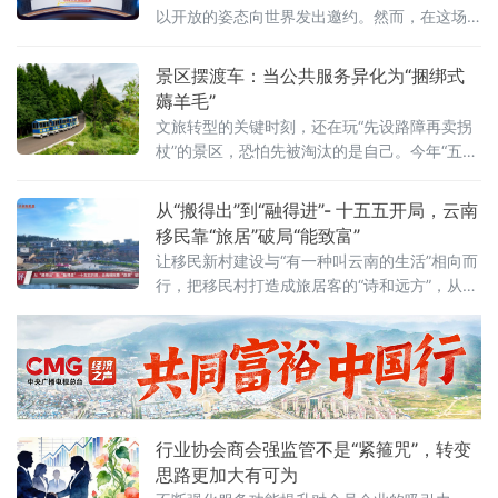
以开放的姿态向世界发出邀约。然而，在这场
关于“诗与远方”的叙事中，有一群特殊的主人公
——大中型水利水电工程移民。他们为国家建
景区摆渡车：当公共服务异化为“捆绑式
设舍小家、搬新家，他们的新村不应仅是物理
薅羊毛”
空间的安置点，更应成为“旅居云南”版图上的璀
文旅转型的关键时刻，还在玩“先设路障再卖拐
璨明珠。
杖”的景区，恐怕先被淘汰的是自己。今年“五
一”假期，一位甘肃兰州游客的遭遇在社交平台
引发热议：他前往某景区，入口与核心景点相
从“搬得出”到“融得进”- 十五五开局，云南
距约40公里，必须先交120元强制大巴费到第
移民靠“旅居”破局“能致富”
一个景点，再花近百元换乘电瓶车，抵达终点
让移民新村建设与“有一种叫云南的生活”相向而
后还要支付300元骑马费才能深入游览。有网友
行，把移民村打造成旅居客的“诗和远方”，从而
一针见血地评论：“大巴换
激活移民群众的内生动力与“致富密码”
行业协会商会强监管不是“紧箍咒”，转变
思路更加大有可为