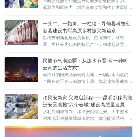
不断强化服务功能提升对会员企业的吸引力、
凝聚力和影响力，增强造血功能和生存发展能
力，实现从“监管对象”到“服务主体”的华丽转
身，在高质量发展新征程中释放更大能量
一头牛、一颗薯、一栏猪 - 寻甸县科技创
新县建设书写高原乡村振兴新篇章
以科技创新县建设为契机，围绕肉牛、马铃
薯、生猪等为代表的特色产业，构建起从育
种、养殖到精深加工的全产业链体系，不仅让
传统农业焕发新生，更成为高原特色农业现代
民族节气润边疆：从泼水节看“有一种叫
化发展的鲜活样本。
云南的生活方式”
当四月的阳光洒满云岭大地，一场以水为名的
全民狂欢正在云南激情上演。德宏傣族景颇族
自治州瑞丽市的“不泼不相识”与西双版纳傣族自
治州景洪市的“欢美炫萌”，到云南民族村的泼水
移民安新家 兴城启新程——昆明以移民搬
不仅是一场场节庆盛宴，更是“有一种叫云南的
迁安置助推“六个春城”建设高质量发展
生活方式”最生动的诠释——这种生活方式以水
水利兴则城市兴，移民安则民心安。大中型水
为媒，以节为桥，在传统与现代的交融中，谱
利水电工程是保障城市供水、优化能源结构、
写着边疆民族团结与社会发展的时代篇章。双
筑牢生态屏障的“国之重器”，而移民搬迁安置则
城记：一水两地的文化盛宴在祖国西南边陲的
是工程落地见效的关键支撑，更是践行以人民
瑞丽，