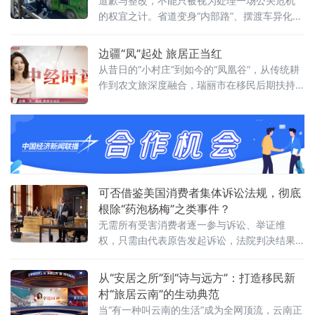
道歉与整改，不能只被视为处理一场公关危机
兴”两大国家战略交汇点上，落下的一枚关键棋
的权宜之计。省道变身“内部路”、摆渡车异化
子。打破同质化困局：高原禀赋重塑艾草“硬实
为“二次门票”的背后，折射出部分景区积弊已久
力”当前，我国艾草产业虽已跨
的门票经济思维和捆绑消费乱象，更暴露出法
边疆“凤”起处 旅居正当红
治意识淡薄与服务理念的严重错位
从昔日的“小村庄”到如今的“凤凰谷”，从传统耕
作到农文旅深度融合，瑞丽市在移民后期扶持
工作中，牢固树立和践行正确政绩观，交出了
一份群众满意、经得起检验的实干答卷。特别
是红光村与芒岗村，作为镶嵌在祖国西南边陲
的两颗明珠，以差异化的定位与特色化的运
营，生动诠释了“搬得出、稳得住、能发展、可
致富”的深刻内涵。
可否借鉴美国消费者集体诉讼法规，彻底
根除“药泡杨梅”之类事件？
无需所有受害消费者逐一参与诉讼、举证维
权，只需由代表原告发起诉讼，法院判决结果
对所有受害消费者具有统一约束力，彻底解决
了个体消费者“举证难、耗时长、收益低”的维权
从“安居之所”到“诗与远方”：打造移民新
痛点
村“旅居云南”的生动典范
当“有一种叫云南的生活”成为全网顶流，云南正