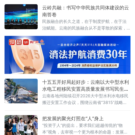
发展需求，破解产业发展瓶颈，在科技成果转
抓产业、主攻工业”的战略棋局中，移民搬迁安
云岭共融：书写中华民族共同体建设的云
化联农带农上走出特色路径，成
置工作如何破局？如何让“搬得出”的承诺落地生
南答卷
根，让“稳得住、能发展、可致富”的目标照进现
民族融合的长久之道，在于制度护航，在于法
实？楚雄州搬迁安置办给出了清晰答案——以
治赋能。云南的民族融合从不是零散的探索，
战略为引领，以产业为根基，以融合为路径，
而是系统性制度设计与基层实践深度融合的成
将移民搬迁安置与全州“5+6”重点产业发
果，为各民族交往交流交融筑牢了坚实根基
十五五开好局起好步：云南以大中型水利
水电工程移民安置高质量发展书写民生新
答卷
云南各地州陆续召开2026大中型水利水电移民
搬迁安置工作会议，围绕云南省“3815”战略发
展目标，紧扣后期扶持“123456”工作思路，系
统谋划、精准施策，全力推动各项工作落地见
把发展的聚光灯照在“人”身上
效。以楚雄彝族自治州、昆明市、曲靖市、德
“投资于人”的提出，要求我们超越传统的“物
宏傣族景颇族自治州为例，把移民安置作为重
本”视角，去审视一个更为根本的命题：发展的