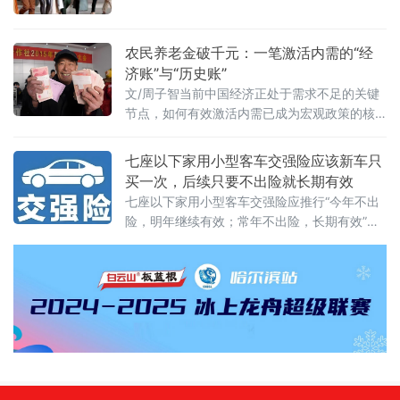
大民生工程、发展工程、团结工程、稳边工
目的究竟是什么，而驱动发展的根本动力又在
程，推动工作重心从“搬得出”向“稳得住、能致
富、可
农民养老金破千元：一笔激活内需的“经
济账”与“历史账”
文/周子智当前中国经济正处于需求不足的关键
节点，如何有效激活内需已成为宏观政策的核
心命题。在众多政策选项中，有一个看似属于
民生保障的举措，实则蕴含着巨大的经济撬动
七座以下家用小型客车交强险应该新车只
力——将农民养老金逐步提高至每月1000元。
买一次，后续只要不出险就长期有效
七座以下家用小型客车交强险应推行“今年不出
险，明年继续有效；常年不出险，长期有效”的
模式。为便于理解，我先以“气囊原理”举例说
明。