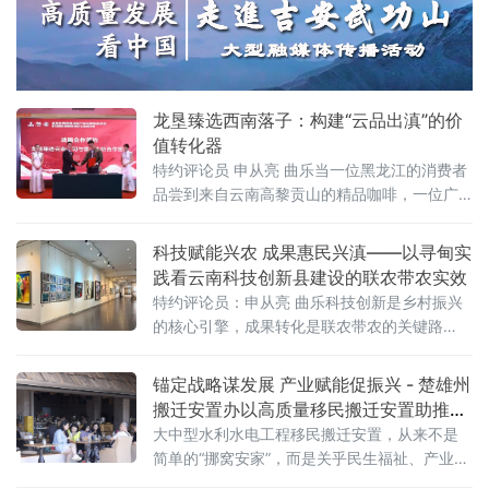
为中心发展思想、推动城市高质量发展的重要
实践。
龙垦臻选西南落子：构建“云品出滇”的价
值转化器
特约评论员 申从亮 曲乐当一位黑龙江的消费者
品尝到来自云南高黎贡山的精品咖啡，一位广
东的会员家庭在线上预订大理的田园康养之
旅，一种基于品质与信任的连接便悄然建立。
科技赋能兴农 成果惠民兴滇——以寻甸实
这背后，远不止是商品的流通，更是一个区域
践看云南科技创新县建设的联农带农实效
发展战略与全国市场网络之间价值共振的生动
特约评论员：申从亮 曲乐科技创新是乡村振兴
写照。
的核心引擎，成果转化是联农带农的关键路
径。近年来，云南省以科技创新县项目建设为
抓手，推动科技资源下沉、技术成果落地，让
锚定战略谋发展 产业赋能促振兴 - 楚雄州
科技创新从“实验室”走进“田间地头”，从“纸上成
搬迁安置办以高质量移民搬迁安置助推产
果”变为“袋中收益”。昆明市寻甸回族彝族自治
业发展新实践
大中型水利水电工程移民搬迁安置，从来不是
县作为云南省乡村振兴科技创新县、全国科普
简单的“挪窝安家”，而是关乎民生福祉、产业升
县，深耕科技创新县项目建设，聚焦农业农村
级、区域振兴的系统工程。在云南省楚雄州“大