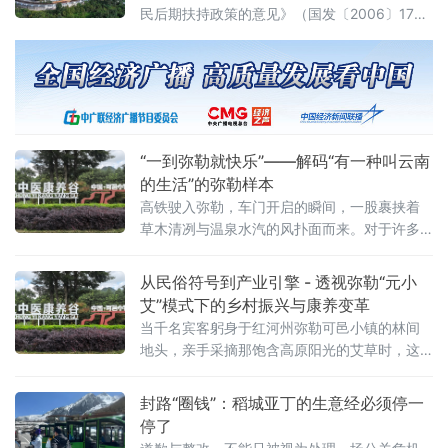
民后期扶持政策的意见》（国发〔2006〕17
号），明确2006年6月30日前搬迁移民自当年
7月起享受为期二十年、每人每年600元标准的
后期扶持，这一里程碑式政策，为全国水利水
电移民安置长效保障划定制度框架
“一到弥勒就快乐”——解码“有一种叫云南
的生活”的弥勒样本
高铁驶入弥勒，车门开启的瞬间，一股裹挟着
草木清冽与温泉水汽的风扑面而来。对于许多
奔赴而来的旅人而言，“一到弥勒就快乐”不仅仅
是一句文旅口号，更是对“有一种叫云南的生
从民俗符号到产业引擎 - 透视弥勒“元小
活”的具象化预演。近日，在弥勒可邑小镇举办
艾”模式下的乡村振兴与康养变革
的“端午千人采艾大典”，恰似一个微观窗口，层
当千名宾客躬身于红河州弥勒可邑小镇的林间
层解剖了这种生活方式何以动人：它始于山水
地头，亲手采摘那饱含高原阳光的艾草时，这
之怡，融于人文之暖，醉于风情之烈，最终归
不仅仅是一次对传统习俗的致敬，更是一个产
于康养之安与产业之实。第一层：山水为底，
业变革的信号。这场由元小艾品牌与弥勒森林
封路“圈钱”：稻城亚丁的生意经必须停一
绘就“云南
康养基地联手打造的“千人采艾大典”，看似是一
停了
场文旅盛会，实则是在“健康中国”与“乡村振