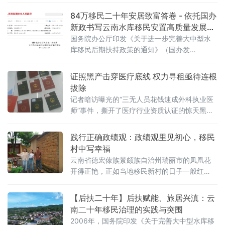
84万移民二十年安居致富答卷 - 依托国办
新政书写云南水库移民安置高质量发展新
篇章
国务院办公厅印发《关于进一步完善大中型水
库移民后期扶持政策的通知》（国办发
〔2026〕20号），对现有移民延长5年扶持期
限，2026年7月1日后新建水库移民扶持期限统
证照黑产击穿医疗底线 权力寻租亟待连根
一定为25年，移民扶持标准保持每人每年600
拔除
元不变。 此次新政是2006年国家水库移民扶持
记者暗访曝光的“三无人员花钱速成外科执业医
政策实施二十年后，民生保障制度的重大升
师”事件，撕开了医疗行业资质认证的惊天黑
级。作为全国水利水电工程核心主战场，二十
幕。无需医学学历、无需执业经历、无需从业
年来云南累计完成大中型水库农村移
档案，普通人只需缴纳数万至数十万元费用，
践行正确政绩观：政绩观里见初心，移民
便可通过中介机构打通官方系统，一夜变身官
村中写幸福
网可查、履历齐全的“正规外科医师”。这条横跨
云南省德宏傣族景颇族自治州瑞丽市的凤凰花
多省市、贯通培训机构与职能部门的黑色产业
开得正艳，正如当地移民新村的日子一般红
链，不仅彻底击穿了医疗执业的职业底线，更
火。从昔日不起眼的"小村庄"蝶变为如今人气十
暴露了卫生监管领域权力寻租的灰色暗影，引
足的"凤凰谷"，瑞丽市在移民后期扶持工作中的
【后扶二十年】后扶赋能、旅居兴滇：云
发全社
生动实践
南二十年移民治理的实践与突围
2006年，国务院印发《关于完善大中型水库移