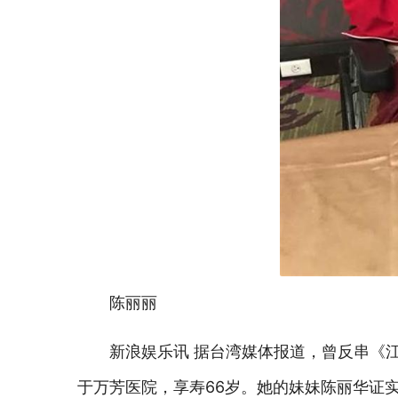
陈丽丽
新浪娱乐讯 据台湾媒体报道，曾反串《江
于万芳医院，享寿66岁。她的妹妹陈丽华证