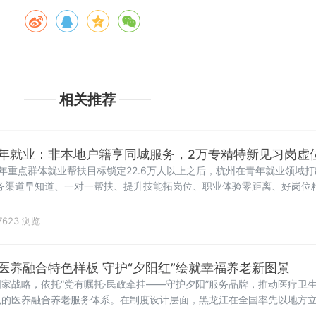
相关推荐
年就业：非本地户籍享同城服务，2万专精特新见习岗虚
将全年重点群体就业帮扶目标锁定22.6万人以上之后，杭州在青年就业领域
务渠道早知道、一对一帮扶、提升技能拓岗位、职业体验零距离、好岗位
7623 浏览
医养融合特色样板 守护“夕阳红”绘就幸福养老新图景
家战略，依托“党有嘱托·民政牵挂——守护夕阳”服务品牌，推动医疗卫
色的医养融合养老服务体系。在制度设计层面，黑龙江在全国率先以地方
卫生机构落实家庭医生签约服务