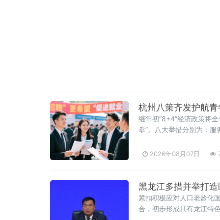
杭州八策齐发护航青
继年初“8+4”经济政策
拳”。八大举措分别为：服
优秀前辈来分享、求
2026年08月07日
黑龙江多措并举打造
紧扣积极应对人口老龄化国
合，初步形成具有龙江特
养老服务，推动基层医疗