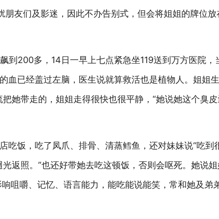
打扰朋友们及影迷，因此不办告别式，但会将姐姐的牌位放
飙到200多，14日一早上七点紧急坐119送到万方医院
的血已经盖过左脑，医生说就算救活也是植物人。姐姐生
流把她带走的，姐姐走得很快也很平静，“她说她这个臭
店吃饭，吃了凤爪、排骨、清蒸鳕鱼，还对妹妹说“吃到很
迴光返照。”也还好带她去吃这顿饭，否则会呕死。她说姐
影响咀嚼、记忆、语言能力，能吃能说能笑，常和她及弟弟