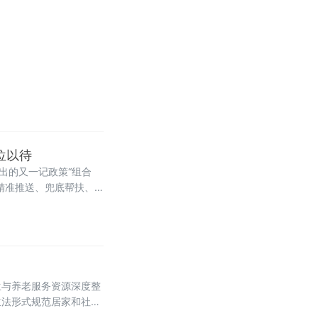
位以待
打出的又一记政策“组合
精准推送、兜底帮扶、
生与养老服务资源深度整
立法形式规范居家和社区