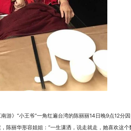
南游》“小王爷”一角红遍台湾的陈丽丽14日晚9点12分
实，陈丽华形容姐姐：“一生潇洒，说走就走，她喜欢这个