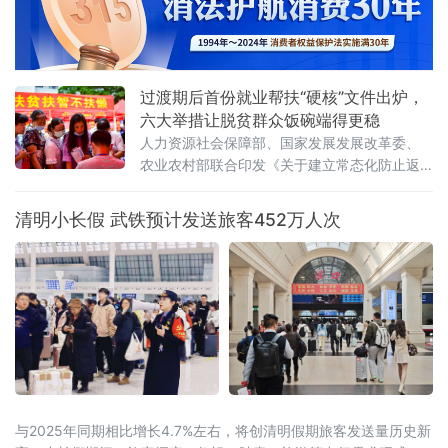
理，2027年完成全部政务服务事项标准化梳
理；2026年内实现学历学位、人口户
过渡期后首份就业帮扶“硬核”文件出炉，
六大举措让脱贫群众饭碗端得更稳
人力资源社会保障部、国家发展发展改革委、
农业农村部联合印发《关于建立常态化防止返
贫致贫就业帮扶机制促进乡村全面振兴的指导
意见》（以下简称《意见》）。这是我国脱贫
清明小长假 武铁预计发送旅客452万人次
攻坚目标任务完成后，进入“十五五”开局之年、
转入常态化精准帮扶第一年的首份系统性就业
帮扶政策文件，
与2025年同期相比增长4.7%左右，将创清明假期旅客发送量历史新