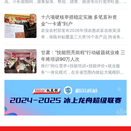
高。小长假期间，旅客探亲、祭祖、踏青、旅游等出行需求旺盛。
铁路12306数据显示，热门出发城市主要有北京、
十六项硬核举措稳定实施 多笔直补资
金“一卡通”到户
农业农村部发布2026年强农惠农富农政策清
单，保险补贴覆盖三大类16个农产品 跨省务工
每年可领交通补助，农业农村部发布2026年中
央财政强农惠农富农政策清单，明确今年稳定
甘肃：“技能照亮前程”行动破题就业难 三
实施的16项财政支持政策，多项补贴资金将通
年将培训90万人次
过“一卡通”直接兑付到户 。此次发布的政策清
推行“岗位需求+技能培训+技能评价+就业服
务”一体化模式，在全省范围内掀起大规模职业
技能提升热潮。 从“陇西药乡”的中药材炮制工
到“河西粮仓”的现代农业技工，从武威的新能源
产业工人到平川的电商创业者，一场以技能提
升破解就业结构性矛盾的生动实践正在陇原大
地深入展开。顶层设计：三年打造技能人才