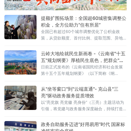
提额扩围拓场景：全国超60城密集调整公
积金，全方位助力“住有所居”
全国已有超过60个城市调整优化了公积金政
策，从贷款额度、首付比例、提取范围、异地
互认、覆盖群体、服务创新等方面多点发力，
进一步释放住房消费潜力、保障民生福祉。
云岭大地绘就民生新画卷 -《云南省"十五
2026年《政府工作报告》明确提出“深化住房公
五"规划纲要》厚植民生底色，把群众"急
积金制度改革”，各地探索实践表明，住房公积
难愁盼"写进发展路线图
日前正式发布的《云南省国民经济和社会发展
金正从单一“购房融资工具”加速转型为覆盖居
第十五个五年规划纲要》（以下简称《纲
民“购、租、修、养”全居住生命
要》）给出响亮回应：坚持尽力而为、量力而
行，全力做好基础性、普惠性、兜底性民生建
从"坐等窗口"到"云端直通"- 克山县"三
设，解决好人民群众急难
亮"驱动政务服务提质增效
以“亮党旗 亮党徽 亮身份”（三亮）主题活动为
引领，将党建与政务服务深度融合，持续打造
政务直播便民服务品牌。通过线上直通、精准
答疑、代办帮办等务实举措，将政务服务从“窗
政务自助服务迈进“好用易用”时代 国家标
口”搬到“云端”、从“被动”转向“主动”，以服务方