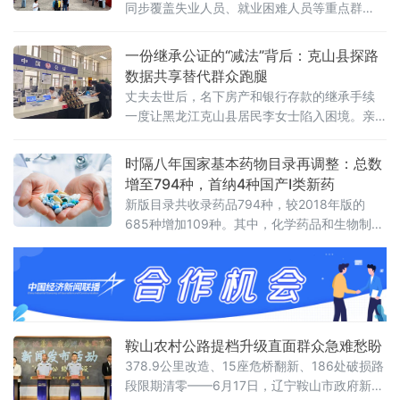
同步覆盖失业人员、就业困难人员等重点群
体，共50家用人单位提供1200余个就业岗位。
当日上午，招聘会现场秩序井然。
一份继承公证的“减法”背后：克山县探路
数据共享替代群众跑腿
丈夫去世后，名下房产和银行存款的继承手续
一度让黑龙江克山县居民李女士陷入困境。亲
属关系证明因户籍档案多次变动难以开具，多
张银行卡因密码遗忘且银行系统升级导致查询
时隔八年国家基本药物目录再调整：总数
繁琐，往返多个部门后，继承流程几乎停滞。
增至794种，首纳4种国产Ⅰ类新药
这是当地公证服务中常见的“堵点”场景。李女士
新版目录共收录药品794种，较2018年版的
的遭遇并非个例，亲属关系证明难开、存款信
685种增加109种。其中，化学药品和生物制品
息查询冗长、多部门重复跑路，长期以来是群
476种，包含791个剂型、1355个规格；中成
众办理继承公证的
药318种，包含544个剂型、888个规格。据初
步测算，新版目录药品使用量占全国公立医疗
卫生机构配备药品使用总量的71%。
鞍山农村公路提档升级直面群众急难愁盼
378.9公里改造、15座危桥翻新、186处破损路
段限期清零——6月17日，辽宁鞍山市政府新闻