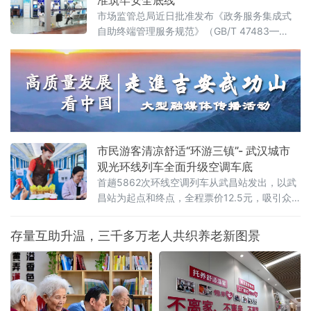
准筑牢安全底线
式的系统性变革，有力回应了群众对高效、便
市场监管总局近日批准发布《政务服务集成式
捷、暖心政务服务的殷切期盼。活动
自助终端管理服务规范》（GB/T 47483—
2026）国家标准，将于2026年6月1日起正式
实施。这是我国政务服务领域出台的首个针对
集成式自助终端的国家标准，标志着各地自助
终端建设有了统一标尺，政务服务正式迈进标
准化、规范化、便利化新阶段。从“单打独
斗”到“集成服务”，统一标尺破除部门壁垒近年
来，各地政务服务中心纷纷布设自助终端设备
市民游客清凉舒适“环游三镇”- 武汉城市
观光环线列车全面升级空调车底
首趟5862次环线空调列车从武昌站发出，以武
昌站为起点和终点，全程票价12.5元，吸引众
多市民和游客打卡体验。上午9时50分许，升级
后的环线空调列车在武昌站一站台整装待发，
存量互助升温，三千多万老人共织养老新图景
不少旅客纷纷拍照留念。随着武汉进入夏季