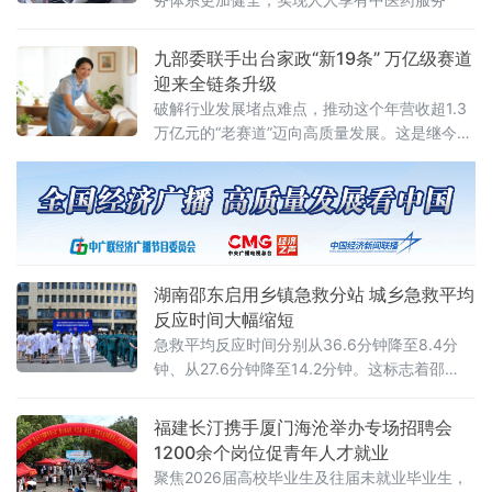
综合融资成
九部委联手出台家政“新19条” 万亿级赛道
迎来全链条升级
破解行业发展堵点难点，推动这个年营收超1.3
万亿元的“老赛道”迈向高质量发展。这是继今年
1月国务院办公厅印发《加快培育服务消费新增
长点工作方案》后，家政服务领域落地的首份
专项政策。新政由商务部、国家发展改革委、
教育部、
湖南邵东启用乡镇急救分站 城乡急救平均
反应时间大幅缩短
急救平均反应时间分别从36.6分钟降至8.4分
钟、从27.6分钟降至14.2分钟。这标志着邵
东“一中心两总站多分站”院前医疗急救网络初步
成型。院前急救是事关群众生命安全的关键民
福建长汀携手厦门海沧举办专场招聘会
生工程。2026年，邵东市将院前医疗急救体系
1200余个岗位促青年人才就业
提质增效纳入全市十大重点民生实事，针对此
聚焦2026届高校毕业生及往届未就业毕业生，
前急救