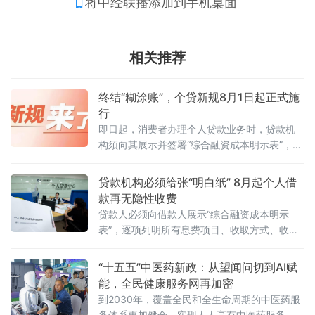
将中经联播添加到手机桌面
相关推荐
终结“糊涂账”，个贷新规8月1日起正式施
行
即日起，消费者办理个人贷款业务时，贷款机
构须向其展示并签署“综合融资成本明示表”，逐
项列明全部息费项目及年化水平。这标志着个
人贷款领域长期存在的息费不透明、隐性收费
贷款机构必须给张“明白纸” 8月起个人借
等问题迎来系统性整治。终结“糊涂账”：一份表
款再无隐性收费
格说清所有成本过去，部分贷款机构在宣传中
贷款人必须向借款人展示“综合融资成本明示
刻意突出“低利
表”，逐项列明所有息费项目、收取方式、收取
标准和收取主体，并明确提示“除已明示的成本
项目外，不再收取其他任何息费”。这意味着，
“十五五”中医药新政：从望闻问切到AI赋
长期困扰金融消费者的个人贷款息费“糊涂账”将
能，全民健康服务网再加密
彻底成为历史。国家金融监督管理总局、中国
到2030年，覆盖全民和全生命周期的中医药服
人民银行今年3月联合发布《个人贷款业务明示
务体系更加健全，实现人人享有中医药服务