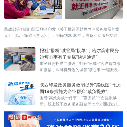
民政部等11部门近日联合印发《关于推进互助性养老服务发展的意
见》（以下简称《意见》），明确到2030年，具备互助服务功能的
城乡社区养老服务设施覆盖率不低于70%，乡镇（街道）特殊困难
老年人探访关爱服务工作机制全面建立，互助性养老服务广泛开
报社“搭桥”城管局“接单”，哈尔滨市民身
展，服务可持续性明显增强。这是我国首次在全国层面就互助性养
边烦心事有了专属“快速通道”
老服务发展作出系统性、总体性部署。与之同步发布的数据显示，
市民只需扫描二维码、打开“冰城+”客户端或添
我国60岁以
加微信，即可将身边的城管“烦心事”一键派发至
城管部门，城管系统将“接单即办”、限时反馈。
陕西印发政务服务效能提升“路线图” 七方
面19条措施为企业群众“减负提效”
围绕“高效办成一件事”、“秦务员”平台提质焕
新、线上线下政务服务融合等七个方面提出19
条具体措施，为全省政务服务效能持续提升划
定清晰“路线图”。《若干措施》明确，2026年
分批次完成600个高频政务服务事项标准化梳