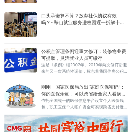
办组织"发言人进基层 我为群众办实事"主题新
闻发布活动，鞍山市交通运输局、市交通运输
事务中心围绕农村公路建设、管护、民生整改
口头承诺算不算？放弃社保协议有效
等重点工作通报阶段性成效、公布年度惠民举
吗？- 鞍山就业服务进校园逐一拆解十大
措，直面群众急难愁盼，实打实推进农村公路
求职陷阱
提质改造。 378.9公里建设改造+15座危桥翻
新，四大类工程精准
公积金管理条例迎重大修订：装修物业费
可提取，灵活就业人员可缴存
这是《条例》继2002年、2019年两次修订后迎
来的又一次系统性调整，标志着我国住房公积
金制度从“保基本”迈向“促品质”的全面升级。提
取范围大幅拓展：从“购房租房”到“修房养房”扩
刚刚，国家医保局放出“家庭医保密码”：
大住房公积金提取使用范围是本
你的医保余额，可以跨省给全家人看病
了！
依托全国统一的医保信息平台设立个人医保钱
包，职工医保个人账户资金可实现跨省支付近
亲属就医购药费用及参保缴费。通知由国家医
保局办公室与财政部办