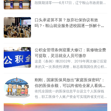
段限期清零——6月17日，辽宁鞍山市政府新闻
办组织"发言人进基层 我为群众办实事"主题新
闻发布活动，鞍山市交通运输局、市交通运输
事务中心围绕农村公路建设、管护、民生整改
口头承诺算不算？放弃社保协议有效
等重点工作通报阶段性成效、公布年度惠民举
吗？- 鞍山就业服务进校园逐一拆解十大
措，直面群众急难愁盼，实打实推进农村公路
求职陷阱
提质改造。 378.9公里建设改造+15座危桥翻
新，四大类工程精准
公积金管理条例迎重大修订：装修物业费
可提取，灵活就业人员可缴存
这是《条例》继2002年、2019年两次修订后迎
来的又一次系统性调整，标志着我国住房公积
金制度从“保基本”迈向“促品质”的全面升级。提
取范围大幅拓展：从“购房租房”到“修房养房”扩
刚刚，国家医保局放出“家庭医保密码”：
大住房公积金提取使用范围是本
你的医保余额，可以跨省给全家人看病
了！
依托全国统一的医保信息平台设立个人医保钱
包，职工医保个人账户资金可实现跨省支付近
亲属就医购药费用及参保缴费。通知由国家医
保局办公室与财政部办