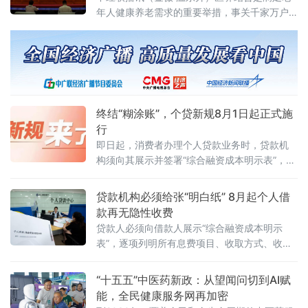
人民政府新闻办公室举行的“全省构建医养结合
年人健康养老需求的重要举措，事关千家万户
服务体系”主题新闻发布会上，介绍了哈尔滨市
的民生福祉。近几年，黑龙江省在推动医养结
老年健康服务和康养产业发展取得阶段性成
合方面不仅出台了诸多惠民务实举措，也取得
了稳中求进的成效。
终结“糊涂账”，个贷新规8月1日起正式施
行
即日起，消费者办理个人贷款业务时，贷款机
构须向其展示并签署“综合融资成本明示表”，逐
项列明全部息费项目及年化水平。这标志着个
人贷款领域长期存在的息费不透明、隐性收费
贷款机构必须给张“明白纸” 8月起个人借
等问题迎来系统性整治。终结“糊涂账”：一份表
款再无隐性收费
格说清所有成本过去，部分贷款机构在宣传中
贷款人必须向借款人展示“综合融资成本明示
刻意突出“低利
表”，逐项列明所有息费项目、收取方式、收取
标准和收取主体，并明确提示“除已明示的成本
项目外，不再收取其他任何息费”。这意味着，
“十五五”中医药新政：从望闻问切到AI赋
长期困扰金融消费者的个人贷款息费“糊涂账”将
能，全民健康服务网再加密
彻底成为历史。国家金融监督管理总局、中国