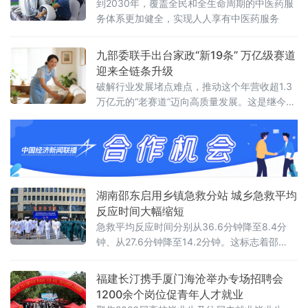
到2030年，覆盖全民和全生命周期的中医药服
人民银行今年3月联合发布《个人贷款业务明示
务体系更加健全，实现人人享有中医药服务
综合融资成
九部委联手出台家政“新19条” 万亿级赛道
迎来全链条升级
破解行业发展堵点难点，推动这个年营收超1.3
万亿元的“老赛道”迈向高质量发展。这是继今年
1月国务院办公厅印发《加快培育服务消费新增
长点工作方案》后，家政服务领域落地的首份
专项政策。新政由商务部、国家发展改革委、
教育部、
湖南邵东启用乡镇急救分站 城乡急救平均
反应时间大幅缩短
急救平均反应时间分别从36.6分钟降至8.4分
钟、从27.6分钟降至14.2分钟。这标志着邵
东“一中心两总站多分站”院前医疗急救网络初步
成型。院前急救是事关群众生命安全的关键民
福建长汀携手厦门海沧举办专场招聘会
生工程。2026年，邵东市将院前医疗急救体系
1200余个岗位促青年人才就业
提质增效纳入全市十大重点民生实事，针对此