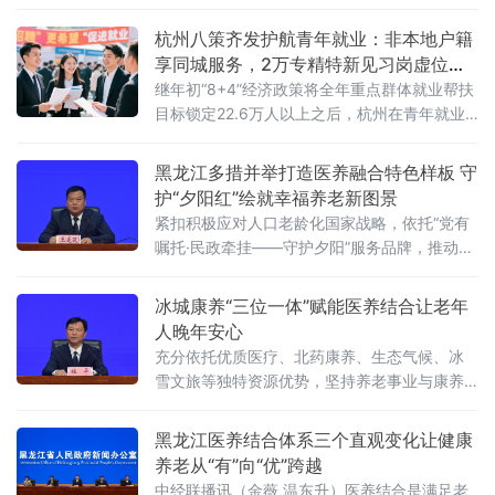
杭州八策齐发护航青年就业：非本地户籍
享同城服务，2万专精特新见习岗虚位以
待
继年初“8+4”经济政策将全年重点群体就业帮扶
目标锁定22.6万人以上之后，杭州在青年就业
领域打出的又一记政策“组合拳”。八大举措分别
为：服务渠道早知道、一对一帮扶、提升技能
黑龙江多措并举打造医养融合特色样板 守
拓岗位、职业体验零距离、好岗位精准推送、
护“夕阳红”绘就幸福养老新图景
兜底帮扶、优秀前辈来分享、求
紧扣积极应对人口老龄化国家战略，依托“党有
嘱托·民政牵挂——守护夕阳”服务品牌，推动医
疗卫生与养老服务资源深度整合，初步形成具
有龙江特色的医养融合养老服务体系。在制度
冰城康养“三位一体”赋能医养结合让老年
设计层面，黑龙江在全国率先以地方立法形式
人晚年安心
规范居家和社区养老服务，推动基层医疗卫生
充分依托优质医疗、北药康养、生态气候、冰
机构落实家庭医生签约服务
雪文旅等独特资源优势，坚持养老事业与康养
产业双轮驱动、协同发展，以普惠均衡为底
色、以寒地康养为特色，全域构建布局更优、
黑龙江医养结合体系三个直观变化让健康
服务更全、业态更活的医养结合发展新格局。8
养老从“有”向“优”跨越
月4日，哈尔滨市卫健委主任杜平，在黑龙江省
中经联播讯（金薇 温东升）医养结合是满足老