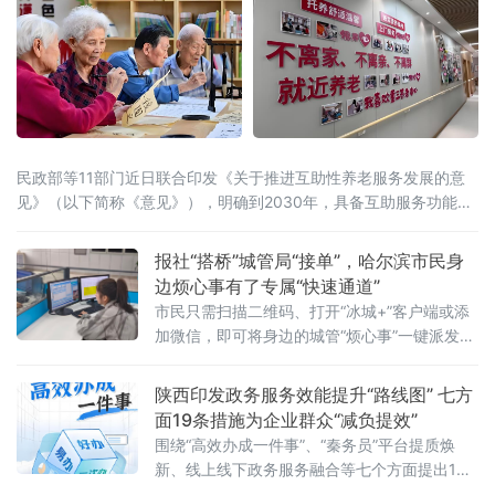
民政部等11部门近日联合印发《关于推进互助性养老服务发展的意
见》（以下简称《意见》），明确到2030年，具备互助服务功能的
城乡社区养老服务设施覆盖率不低于70%，乡镇（街道）特殊困难
老年人探访关爱服务工作机制全面建立，互助性养老服务广泛开
报社“搭桥”城管局“接单”，哈尔滨市民身
展，服务可持续性明显增强。这是我国首次在全国层面就互助性养
边烦心事有了专属“快速通道”
老服务发展作出系统性、总体性部署。与之同步发布的数据显示，
市民只需扫描二维码、打开“冰城+”客户端或添
我国60岁以
加微信，即可将身边的城管“烦心事”一键派发至
城管部门，城管系统将“接单即办”、限时反馈。
陕西印发政务服务效能提升“路线图” 七方
面19条措施为企业群众“减负提效”
围绕“高效办成一件事”、“秦务员”平台提质焕
新、线上线下政务服务融合等七个方面提出19
条具体措施，为全省政务服务效能持续提升划