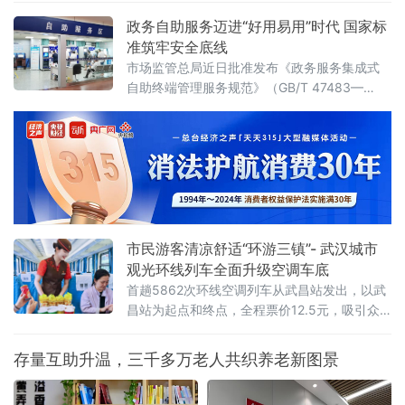
答疑、代办帮办等务实举措，将政务服务从“窗
政务自助服务迈进“好用易用”时代 国家标
口”搬到“云端”、从“被动”转向“主动”，以服务方
准筑牢安全底线
式的系统性变革，有力回应了群众对高效、便
市场监管总局近日批准发布《政务服务集成式
捷、暖心政务服务的殷切期盼。活动
自助终端管理服务规范》（GB/T 47483—
2026）国家标准，将于2026年6月1日起正式
实施。这是我国政务服务领域出台的首个针对
集成式自助终端的国家标准，标志着各地自助
终端建设有了统一标尺，政务服务正式迈进标
准化、规范化、便利化新阶段。从“单打独
斗”到“集成服务”，统一标尺破除部门壁垒近年
来，各地政务服务中心纷纷布设自助终端设备
市民游客清凉舒适“环游三镇”- 武汉城市
观光环线列车全面升级空调车底
首趟5862次环线空调列车从武昌站发出，以武
昌站为起点和终点，全程票价12.5元，吸引众
多市民和游客打卡体验。上午9时50分许，升级
后的环线空调列车在武昌站一站台整装待发，
存量互助升温，三千多万老人共织养老新图景
不少旅客纷纷拍照留念。随着武汉进入夏季