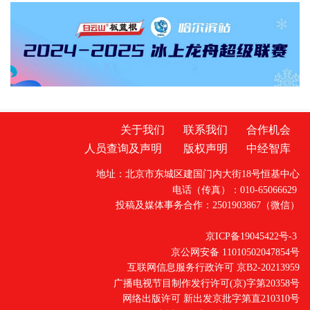
定清晰“路线图”。《若干措施》明确，2026年
分批次完成600个高频政务服务事项标准化梳
理，2027年完成全部政务服务事项标准化梳
理；2026年内实现学历学位、人口户
关于我们
联系我们
合作机会
人员查询及声明
版权声明
中经智库
地址：北京市东城区建国门内大街18号恒基中心
电话（传真）：010-65066629
投稿及媒体事务合作：2501903867（微信）
京ICP备19045422号-3
京公网安备 11010502047854号
互联网信息服务行政许可 京B2-20213959
广播电视节目制作发行许可(京)字第20358号
网络出版许可 新出发京批字第直210310号