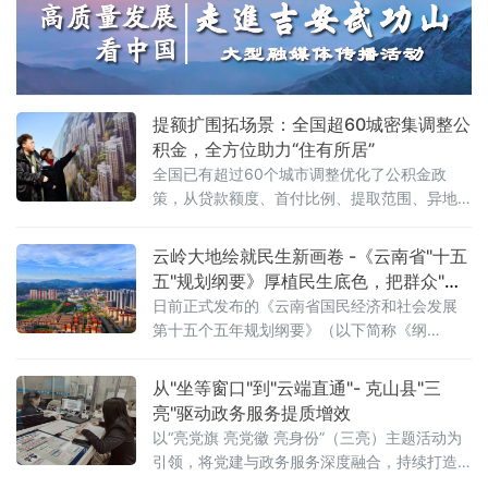
提额扩围拓场景：全国超60城密集调整公
积金，全方位助力“住有所居”
全国已有超过60个城市调整优化了公积金政
策，从贷款额度、首付比例、提取范围、异地
互认、覆盖群体、服务创新等方面多点发力，
进一步释放住房消费潜力、保障民生福祉。
云岭大地绘就民生新画卷 -《云南省"十五
2026年《政府工作报告》明确提出“深化住房公
五"规划纲要》厚植民生底色，把群众"急
积金制度改革”，各地探索实践表明，住房公积
难愁盼"写进发展路线图
日前正式发布的《云南省国民经济和社会发展
金正从单一“购房融资工具”加速转型为覆盖居
第十五个五年规划纲要》（以下简称《纲
民“购、租、修、养”全居住生命
要》）给出响亮回应：坚持尽力而为、量力而
行，全力做好基础性、普惠性、兜底性民生建
从"坐等窗口"到"云端直通"- 克山县"三
设，解决好人民群众急难
亮"驱动政务服务提质增效
以“亮党旗 亮党徽 亮身份”（三亮）主题活动为
引领，将党建与政务服务深度融合，持续打造
政务直播便民服务品牌。通过线上直通、精准