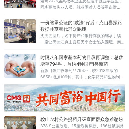
聚焦2026届高校毕业生及往届未就业毕业生，
前急救
同步覆盖失业人员、就业困难人员等重点群
体，共50家用人单位提供1200余个就业岗位。
当日上午，招聘会现场秩序井然。
一份继承公证的“减法”背后：克山县探路
数据共享替代群众跑腿
丈夫去世后，名下房产和银行存款的继承手续
一度让黑龙江克山县居民李女士陷入困境。亲
属关系证明因户籍档案多次变动难以开具，多
张银行卡因密码遗忘且银行系统升级导致查询
时隔八年国家基本药物目录再调整：总数
繁琐，往返多个部门后，继承流程几乎停滞。
增至794种，首纳4种国产Ⅰ类新药
这是当地公证服务中常见的“堵点”场景。李女士
新版目录共收录药品794种，较2018年版的
的遭遇并非个例，亲属关系证明难开、存款信
685种增加109种。其中，化学药品和生物制品
息查询冗长、多部门重复跑路，长期以来是群
476种，包含791个剂型、1355个规格；中成
众办理继承公证的
药318种，包含544个剂型、888个规格。据初
步测算，新版目录药品使用量占全国公立医疗
卫生机构配备药品使用总量的71%。
鞍山农村公路提档升级直面群众急难愁盼
378.9公里改造、15座危桥翻新、186处破损路