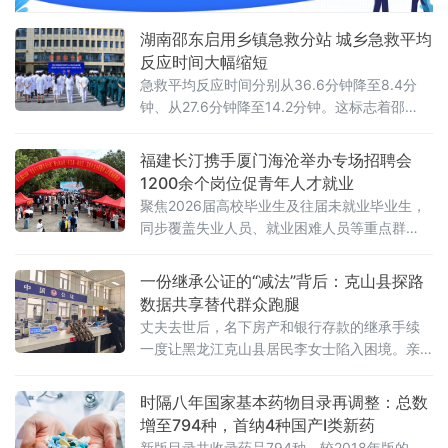
湖南邵东启用乡镇急救分站 城乡急救平均
反应时间大幅缩短
急救平均反应时间分别从36.6分钟降至8.4分
钟、从27.6分钟降至14.2分钟。这标志着邵
东“一中心两总站多分站”院前医疗急救网络初步
成型。院前急救是事关群众生命安全的关键民
福建长汀携手厦门海沧举办专场招聘会
生工程。2026年，邵东市将院前医疗急救体系
1200余个岗位促青年人才就业
提质增效纳入全市十大重点民生实事，针对此
聚焦2026届高校毕业生及往届未就业毕业生，
前急救
同步覆盖失业人员、就业困难人员等重点群
体，共50家用人单位提供1200余个就业岗位。
当日上午，招聘会现场秩序井然。
一份继承公证的“减法”背后：克山县探路
数据共享替代群众跑腿
丈夫去世后，名下房产和银行存款的继承手续
一度让黑龙江克山县居民李女士陷入困境。亲
属关系证明因户籍档案多次变动难以开具，多
张银行卡因密码遗忘且银行系统升级导致查询
时隔八年国家基本药物目录再调整：总数
繁琐，往返多个部门后，继承流程几乎停滞。
增至794种，首纳4种国产Ⅰ类新药
这是当地公证服务中常见的“堵点”场景。李女士
新版目录共收录药品794种，较2018年版的