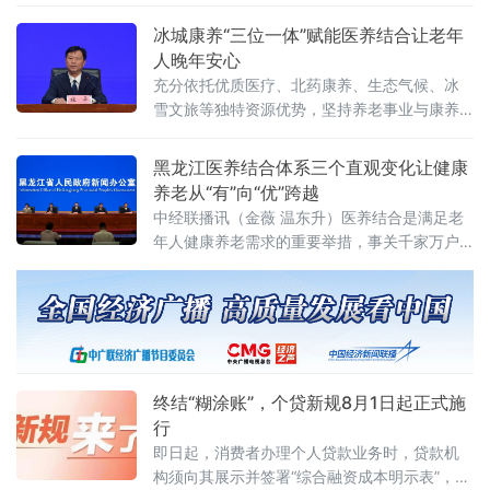
疗卫生与养老服务资源深度整合，初步形成具
有龙江特色的医养融合养老服务体系。在制度
冰城康养“三位一体”赋能医养结合让老年
设计层面，黑龙江在全国率先以地方立法形式
人晚年安心
规范居家和社区养老服务，推动基层医疗卫生
充分依托优质医疗、北药康养、生态气候、冰
机构落实家庭医生签约服务
雪文旅等独特资源优势，坚持养老事业与康养
产业双轮驱动、协同发展，以普惠均衡为底
色、以寒地康养为特色，全域构建布局更优、
黑龙江医养结合体系三个直观变化让健康
服务更全、业态更活的医养结合发展新格局。8
养老从“有”向“优”跨越
月4日，哈尔滨市卫健委主任杜平，在黑龙江省
中经联播讯（金薇 温东升）医养结合是满足老
人民政府新闻办公室举行的“全省构建医养结合
年人健康养老需求的重要举措，事关千家万户
服务体系”主题新闻发布会上，介绍了哈尔滨市
的民生福祉。近几年，黑龙江省在推动医养结
老年健康服务和康养产业发展取得阶段性成
合方面不仅出台了诸多惠民务实举措，也取得
了稳中求进的成效。
终结“糊涂账”，个贷新规8月1日起正式施
行
即日起，消费者办理个人贷款业务时，贷款机
构须向其展示并签署“综合融资成本明示表”，逐