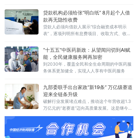
项列明全部息费项目及年化水平。这标志着个
人贷款领域长期存在的息费不透明、隐性收费
贷款机构必须给张“明白纸” 8月起个人借
等问题迎来系统性整治。终结“糊涂账”：一份表
款再无隐性收费
格说清所有成本过去，部分贷款机构在宣传中
贷款人必须向借款人展示“综合融资成本明示
刻意突出“低利
表”，逐项列明所有息费项目、收取方式、收取
标准和收取主体，并明确提示“除已明示的成本
项目外，不再收取其他任何息费”。这意味着，
“十五五”中医药新政：从望闻问切到AI赋
长期困扰金融消费者的个人贷款息费“糊涂账”将
能，全民健康服务网再加密
彻底成为历史。国家金融监督管理总局、中国
到2030年，覆盖全民和全生命周期的中医药服
人民银行今年3月联合发布《个人贷款业务明示
务体系更加健全，实现人人享有中医药服务
综合融资成
九部委联手出台家政“新19条” 万亿级赛道
迎来全链条升级
破解行业发展堵点难点，推动这个年营收超1.3
万亿元的“老赛道”迈向高质量发展。这是继今年
1月国务院办公厅印发《加快培育服务消费新增
长点工作方案》后，家政服务领域落地的首份
专项政策。新政由商务部、国家发展改革委、
教育部、