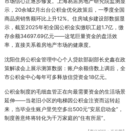
市场信心正逐步修复。上海易居房地产研究院监测显
示，20余城2月出台公积金优化政策后，一季度全国
商品房销售额环比上升12%。住房城乡建设部数据显
示，截至2025年初全国公积金实缴职工超1.7亿，缴
存余额34697.69亿元——这笔巨量资金的盘活效
率，直接关系着房地产市场的健康度。
沈阳住房公积金管理中心个人贷款部副部长史鑫在政
策解读会上展示测算数据：账户余额倍数上调后，全
市公积金中心每年可多释放信贷资金18亿元。
公积金制度的毛细血管正在向最需要资金的生活场景
延伸——当老旧小区的电梯因公积金注资而运转起
来，当毕业生账户里凭空多出500元“安居启动金”，
制度善意终将转化为千万家庭的“住有所居”。