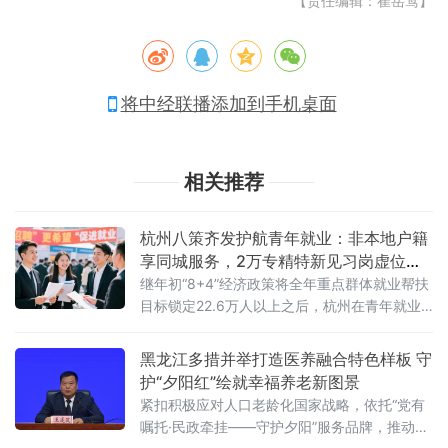
【责任编辑：崔岳莺】
将中经联播添加到手机桌面
相关推荐
杭州八策齐发护航青年就业：非本地户籍
享同城服务，2万专精特新见习岗虚位以
待
继年初“8+4”经济政策将全年重点群体就业帮扶
目标锁定22.6万人以上之后，杭州在青年就业
领域打出的又一记政策“组合拳”。八大举措分别
为：服务渠道早知道、一对一帮扶、提升技能
黑龙江多措并举打造医养融合特色样板 守
拓岗位、职业体验零距离、好岗位精准推送、
护“夕阳红”绘就幸福养老新图景
兜底帮扶、优秀前辈来分享、求
紧扣积极应对人口老龄化国家战略，依托“党有
嘱托·民政牵挂——守护夕阳”服务品牌，推动医