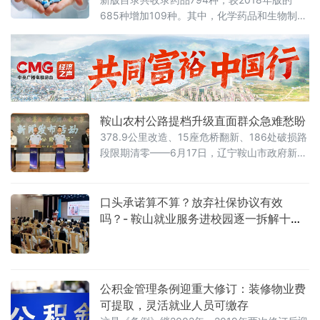
的遭遇并非个例，亲属关系证明难开、存款信
685种增加109种。其中，化学药品和生物制品
息查询冗长、多部门重复跑路，长期以来是群
476种，包含791个剂型、1355个规格；中成
众办理继承公证的
药318种，包含544个剂型、888个规格。据初
步测算，新版目录药品使用量占全国公立医疗
卫生机构配备药品使用总量的71%。
鞍山农村公路提档升级直面群众急难愁盼
378.9公里改造、15座危桥翻新、186处破损路
段限期清零——6月17日，辽宁鞍山市政府新闻
办组织"发言人进基层 我为群众办实事"主题新
闻发布活动，鞍山市交通运输局、市交通运输
事务中心围绕农村公路建设、管护、民生整改
口头承诺算不算？放弃社保协议有效
等重点工作通报阶段性成效、公布年度惠民举
吗？- 鞍山就业服务进校园逐一拆解十大
措，直面群众急难愁盼，实打实推进农村公路
求职陷阱
提质改造。 378.9公里建设改造+15座危桥翻
新，四大类工程精准
公积金管理条例迎重大修订：装修物业费
可提取，灵活就业人员可缴存