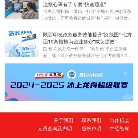
展，服务可持续性明显增强。这是我国首次在全国层面就互助性养
边烦心事有了专属“快速通道”
老服务发展作出系统性、总体性部署。与之同步发布的数据显示，
市民只需扫描二维码、打开“冰城+”客户端或添
我国60岁以
加微信，即可将身边的城管“烦心事”一键派发至
城管部门，城管系统将“接单即办”、限时反馈。
陕西印发政务服务效能提升“路线图” 七方
面19条措施为企业群众“减负提效”
围绕“高效办成一件事”、“秦务员”平台提质焕
新、线上线下政务服务融合等七个方面提出19
条具体措施，为全省政务服务效能持续提升划
定清晰“路线图”。《若干措施》明确，2026年
分批次完成600个高频政务服务事项标准化梳
理，2027年完成全部政务服务事项标准化梳
理；2026年内实现学历学位、人口户
关于我们
联系我们
合作机会
人员查询及声明
版权声明
中经智库