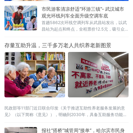
来，各地政务服务中心纷纷布设自助终端设备
市民游客清凉舒适“环游三镇”- 武汉城市
观光环线列车全面升级空调车底
首趟5862次环线空调列车从武昌站发出，以武
昌站为起点和终点，全程票价12.5元，吸引众
多市民和游客打卡体验。上午9时50分许，升级
后的环线空调列车在武昌站一站台整装待发，
存量互助升温，三千多万老人共织养老新图景
不少旅客纷纷拍照留念。随着武汉进入夏季
民政部等11部门近日联合印发《关于推进互助性养老服务发展的意
见》（以下简称《意见》），明确到2030年，具备互助服务功能的
城乡社区养老服务设施覆盖率不低于70%，乡镇（街道）特殊困难
老年人探访关爱服务工作机制全面建立，互助性养老服务广泛开
报社“搭桥”城管局“接单”，哈尔滨市民身