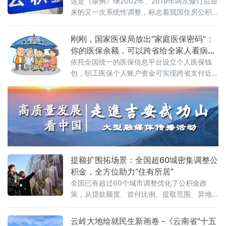
这是《条例》继2002年、2019年两次修订后迎
来的又一次系统性调整，标志着我国住房公积
金制度从“保基本”迈向“促品质”的全面升级。提
取范围大幅拓展：从“购房租房”到“修房养房”扩
刚刚，国家医保局放出“家庭医保密码”：
大住房公积金提取使用范围是本
你的医保余额，可以跨省给全家人看病
了！
依托全国统一的医保信息平台设立个人医保钱
包，职工医保个人账户资金可实现跨省支付近
亲属就医购药费用及参保缴费。通知由国家医
保局办公室与财政部办
提额扩围拓场景：全国超60城密集调整公
积金，全方位助力“住有所居”
全国已有超过60个城市调整优化了公积金政
策，从贷款额度、首付比例、提取范围、异地
互认、覆盖群体、服务创新等方面多点发力，
进一步释放住房消费潜力、保障民生福祉。
云岭大地绘就民生新画卷 -《云南省"十五