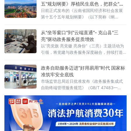
2026年《政府工作报告》明确提出“深化住房公
五"规划纲要》厚植民生底色，把群众"急
积金制度改革”，各地探索实践表明，住房公积
难愁盼"写进发展路线图
日前正式发布的《云南省国民经济和社会发展
金正从单一“购房融资工具”加速转型为覆盖居
第十五个五年规划纲要》（以下简称《纲
民“购、租、修、养”全居住生命
要》）给出响亮回应：坚持尽力而为、量力而
行，全力做好基础性、普惠性、兜底性民生建
从"坐等窗口"到"云端直通"- 克山县"三
设，解决好人民群众急难
亮"驱动政务服务提质增效
以“亮党旗 亮党徽 亮身份”（三亮）主题活动为
引领，将党建与政务服务深度融合，持续打造
政务直播便民服务品牌。通过线上直通、精准
答疑、代办帮办等务实举措，将政务服务从“窗
政务自助服务迈进“好用易用”时代 国家标
口”搬到“云端”、从“被动”转向“主动”，以服务方
准筑牢安全底线
式的系统性变革，有力回应了群众对高效、便
市场监管总局近日批准发布《政务服务集成式
捷、暖心政务服务的殷切期盼。活动
自助终端管理服务规范》（GB/T 47483—
2026）国家标准，将于2026年6月1日起正式
实施。这是我国政务服务领域出台的首个针对
集成式自助终端的国家标准，标志着各地自助
终端建设有了统一标尺，政务服务正式迈进标
准化、规范化、便利化新阶段。从“单打独
斗”到“集成服务”，统一标尺破除部门壁垒近年