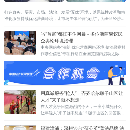
打造政务、要素、市场、法治、发展“五优”环境，以系统性改革和精
准化服务持续优化营商环境，让市场主体经营“无忧”，为全区经济高
质量发展注入强劲动能。从“事后补助”到“事前赋能”- 高企培育模式
创新激活创新引擎“过去申报高新技术企业，得先自掏腰包申专利、
当“首富”都扛不住网暴 - 多位浙商聚议民
备材料，资金压力特别大。现
企舆论环境治理
中央网信办“清朗·优化营商网络环境 整治恶意炒
作涉企信息”专项行动在全国范围内启动之际，
一场聚焦民营企业舆论生态的专题研讨会日前
在杭州召开。10余家中央及地方新闻媒体代
表，以及来自经济、法律、传媒等领域的专家
学者，与多位浙江民营企业家齐聚一堂，直面
一个不容回避的现实：网络暴力正成为民营经
济健康发展的隐形阻力。风暴过后一地鸡毛：
用真诚服务“抢人”，齐齐哈尔碾子山区让
企业家深陷网暴困境民营经济贡献了全国5
人才“来了就不想走”
在人才竞争日益激烈的今天，一座小城凭什么
让年轻人“来了就不想走”？碾子山区的回答很朴
素，也很硬核：用真心换真心，用平台留人，
用服务暖人。近年来，齐齐哈尔市碾子山区深
福建漳浦：深耕涉台“蒲公英”普法品牌 法