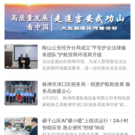
识，助力企业合规经营、健康发展。
鞍山公安经开分局成立“平安护企法律服
务团队”护航营商环境再升级
法治是最好的营商环境。为深入贯彻落实法治
化营商环境建设要求，进一步织密企业安全防
护网，日前，辽宁鞍山市公安局经济开发区分
局携手本地优质律所，正式组建“平安护企法律
株洲市渌口区税务局：税惠护航助发展 服
服务团队”，标志着分局服务企业发展、护航经
务高效暖企心
济建设的工作迈入新阶段。 在启动仪式现场，
4月20日，株洲伟晟机电设备有限公司专程给国
分局主要领导为团队全体成员颁发聘书，分管
家税务总局株洲市渌口区税务局送来印有“税惠
营商工作的主要领导同步宣读团队章程，团队
护航助发展 服务高效暖企心”的锦旗。这是对渌
代表现场发言，郑重作出服务承诺。此次组
口区营商环境的由衷点赞，更是对渌口税务优
碾子山区AI“碾小暖”上线试运行！24小时
质服务的高度认可。“我们企业季节性、集中性
智能应答 惠企便民“秒级”响应
开票需求突出，过去常因额度不足影响开票和
列为2026年政府十大民生实事，依托区政务服