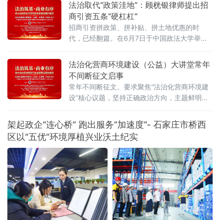
法治取代“政策洼地”：顾桄银律师提出招
围广、人员分布散
商引资五条“硬杠杠”
招商引资拼政策、拼补贴、拼土地优惠的时
代，已经翻篇。在6月7日于中国政法大学举行
的“法治化营商环境建设与数字金融研究中心”揭
牌仪式暨首期公益大讲堂上，贵州黔邦律师事
法治化营商环境建设（公益）大讲堂常年
务所副主任顾桄银律师提出鲜明判断：“现阶段
不间断征文启事
的竞争，归根结底是环境的竞争、是法治的竞
常年不间断征文。要求聚焦“法治化营商环境建
争、是治理能力的竞争。”当日，来自法学界、
设”核心议题，坚持正确政治方向，主题鲜明，
金融界、企业界及新闻界的近百位专家学者与
观点明确，逻辑严谨，论证充分，具有学术价
实务代表齐聚一堂，聚焦法治化营商环境建
值或实践指导意义。从中筛选部分优秀文章列
架起政企“连心桥” 跑出服务“加速度”- 石家庄市桥西
入大讲堂优秀征文，邀请作者出席大讲堂活动
区以“五优”环境厚植兴业沃土纪实
发表主题演讲，接受新闻采访报道。