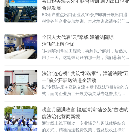
鞍山税务海关外汇联合培训 助力出口企业
合规发展
50余户重点出口企业及10余户即将开展出口退
税业务的企业参加培训。本次培训邀请多部门
业务骨干联合授课，内容兼顾政策专业性与实
操指导性。税务部门围绕2026年出口退税新政
全国人大代表“云”牵线 漳浦法院综
核心变化与延续政策、申报及审核要点进行讲
治“屏”上解企忧
解，推动新旧政
“从调解到拿回工程款，再到账户解封，居然只
用了一天。这笔钱到账的那一刻，我们悬着的
心终于放下了。”4月27日，福建某石化有限公
司负责人林某在拿到解除保全裁定书后，长舒
法治“连心桥” 共筑“和谐家”，漳浦法院“五
一口气。就在一天前，这家位于福建漳州古雷
一”前夕开展送法进企活动
港区的石化私企还深陷一场标的额2500万元的
以“专题讲座＋座谈交流＋赠书送法”相结合的方
建设工程施工合同纠纷——账户被保全，直接
式，面向企业员工开展劳动关系专题普法活
影响公司商誉和正常经营。如今，纠纷化解、
动，旨在增强企业和员工的法律意识，从源头
案款到账、解
预防劳动争议。干警围绕“共筑和谐——最新法
税宣月圆满收官 福建漳浦“蒲公英”普法赋
律与司法解释的劳动关系实务解读”主题作宣
能法治化营商新境
讲。主讲人重点结合《最高人民法院关于审
通过线上线下联动、专业辅导与趣味体验结合
的方式，精准推送税费政策，普及税收法律知