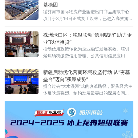
省人民政府2026年度重大行政决策事项目录》
基稳固
明确
绥芬河市国际物流产业园进出口商品集散中心
项目于3月16日正式复工以来，已进入高效施工
阶段 。该项目坐落于头道沟西环路西、学府街
北B-7地块，总占地面积8.7万平方米，建筑面
株洲渌口区：税银联动“信用赋能” 助力企
积3.3万平方米，规划建设3栋商品仓储库、2栋
业“以信换贷”
中转集
推动信用政策转化为企业融资发展实效。培训
聚焦纳税缴费信用管理、公共信用信息应用、
征信服务平台建设及银税互动等核心内容，系
统解读税费一体信用评价、信用修复、信息查
新疆启动优化营商环境攻坚行动 从“夯基
询与应用等实操要点。参会企业代
垒台”迈向“积厚成势”
摒弃过去“大水漫灌”式的改革路径，聚焦经营主
体反映最强烈、制约发展最突出的深层次问
题，推出16条“硬核”举措，旨在以精准“硬举
措”提升环境“软实力”，将新疆打造为各类经营
主体近悦远来的热土。