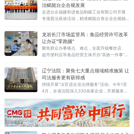
植“人才是第一资源”理念，不走“高大上”的拼财
治赋能台企合规发展
力路线，而是走出一条“小而美、精而实”的人才
走进台企福建和进食品制罐工业有限公司开展
强区之路。通过校地联动、精准引才、用心留
专项普法座谈活动，精准赋能台资企业合规稳
才、活动育才，这座小城正悄然成为青年人才
健发展。 本次活动聚焦涉台法治化营商环境优
心中的“
化，贴合食品制罐行业经
龙岩长汀市场监管局：食品经营许可改革
让办证"零跑腿"
聚焦群众办事痛点、难点，全面升级餐饮店、
超市便利店等食品经营主体开办“高效一件事”政
务服务，以流程再精简、服务再升级，持续优
化全县营商环境，让群众办证更省心、经营更
辽宁法院：聚焦七大重点领域精准施策 让
规范、消费更安心！减环节免核查 办证
司法服务更有获得感
持续开展"法官进企业法律服务"活动。今年1至
4月，全省法院深入330余家企业，开展服务
410次，解决企业在知识产权维权指引、商业秘
密保护、劳动用工合规等方面的诉求313个，有
针对性地帮助企业防范风险、规范经营。据介
绍，开展"法官进企业法律