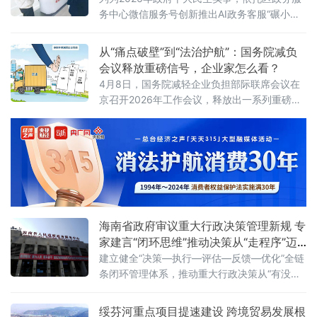
回款，企业迁入渌口后，税务部门比我们更早
务中心微信服务号创新推出AI政务客服“碾小
预判到开票高峰，主动提额让项目回款没耽
暖”，推动政务服务向“好办、智办、快办”升
误，极大保障了企业资金流转与业务运转
级。高站位部署谋划，把稳建设“方向盘”碾子山
从“痛点破壁”到“法治护航”：国务院减负
区将政务AI建设作为优化营商环境“一把手”工
会议释放重磅信号，企业家怎么看？
程，由区营商局牵头成立工作专
4月8日，国务院减轻企业负担部际联席会议在
京召开2026年工作会议，释放出一系列重磅政
策信号。会议强调，要坚持问题导向，聚焦企
业经营全链条痛点综合施策，持续破除体制机
制障碍与市场隐性壁垒，保障产业链供应链稳
定与企业生产经营安全，切实增强减负工作的
针对性有效性。
海南省政府审议重大行政决策管理新规 专
家建言“闭环思维”推动决策从“走程序”迈
向“见实效”
建立健全“决策—执行—评估—反馈—优化”全链
条闭环管理体系，推动重大行政决策从“有没有
程序”向“有没有效果”转变。目录管理+跟踪评
估：让决策全流程“有据可循、有果可考”《海南
绥芬河重点项目提速建设 跨境贸易发展根