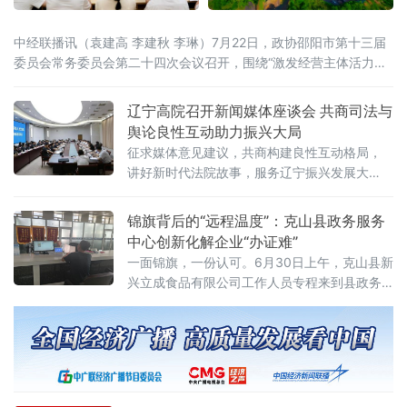
中经联播讯（袁建高 李建秋 李琳）7月22日，政协邵阳市第十三届
委员会常务委员会第二十四次会议召开，围绕“激发经营主体活力，
助力民营经济提质增效”开展协商议政。邵阳市委书记程蓓出席并讲
话，市政协主席周文主持。会上审议通过了《关于“激发经营主体活
辽宁高院召开新闻媒体座谈会 共商司法与
力，助力民营经济提质增效”向中共邵阳市委、市人民政府的建议
舆论良性互动助力振兴大局
案》。这场协商议政，标志着邵阳市政协围绕同一议题，完成了从
征求媒体意见建议，共商构建良性互动格局，
专题调研、跨省考察、联合行动到建言建策的
讲好新时代法院故事，服务辽宁振兴发展大
局。辽宁高院党组书记、院长葛迪，树立和践
行正确政绩观学习教育省委第七督导组组长任
锦旗背后的“远程温度”：克山县政务服务
长海，辽宁省委宣传部副部长琚慧敏，省委政
中心创新化解企业“办证难”
法委政治部主任朱贺麟，省委网信办副主任
一面锦旗，一份认可。6月30日上午，克山县新
兴立成食品有限公司工作人员专程来到县政务
服务中心，将一面绣有“为民解忧办实事，热情
服务暖人心”的锦旗送到“企业之家”窗口，对该
窗口工作人员在其业务办理过程中提供的专业
高效、贴心暖心服务表达诚挚谢意。此次企业
申办的业务情况复杂、办理难度较大。该事项
涉及农民合作社、村集体等多方主体，关联范