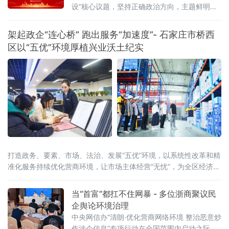
争、是治理能力的竞争。”当日，来自法学界、
设”核心议题，坚持正确政治方向，主题鲜明，
金融界、企业界及新闻界的近百位专家学者与
观点明确，逻辑严谨，论证充分，具有学术价
实务代表齐聚一堂，聚焦法治化营商环境建
值或实践指导意义。从中筛选部分优秀文章列
架起政企“连心桥” 跑出服务“加速度”- 石家庄市桥西
入大讲堂优秀征文，邀请作者出席大讲堂活动
区以“五优”环境厚植兴业沃土纪实
发表主题演讲，接受新闻采访报道。
打造政务、要素、市场、法治、发展“五优”环境，以系统性改革和精
准化服务持续优化营商环境，让市场主体经营“无忧”，为全区经济高
质量发展注入强劲动能。从“事后补助”到“事前赋能”- 高企培育模式
创新激活创新引擎“过去申报高新技术企业，得先自掏腰包申专利、
当“首富”都扛不住网暴 - 多位浙商聚议民
备材料，资金压力特别大。现
企舆论环境治理
中央网信办“清朗·优化营商网络环境 整治恶意炒
作涉企信息”专项行动在全国范围内启动之际，