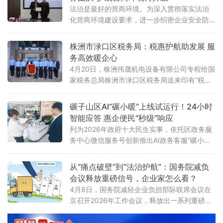
法治是最好的营商环境。为深入贯彻落实法治
化营商环境建设要求，进一步织密企业安全防
护网，日前，辽宁鞍山市公安局经济开发区分
局携手本地优质律所，正式组建“平安护企法律
株洲市渌口区税务局：税惠护航助发展 服
服务团队”，标志着分局服务企业发展、护航经
务高效暖企心
济建设的工作迈入新阶段。 在启动仪式现场，
4月20日，株洲伟晟机电设备有限公司专程给国
分局主要领导为团队全体成员颁发聘书，分管
家税务总局株洲市渌口区税务局送来印有“税惠
营商工作的主要领导同步宣读团队章程，团队
护航助发展 服务高效暖企心”的锦旗。这是对渌
代表现场发言，郑重作出服务承诺。此次组
口区营商环境的由衷点赞，更是对渌口税务优
碾子山区AI“碾小暖”上线试运行！24小时
质服务的高度认可。“我们企业季节性、集中性
智能应答 惠企便民“秒级”响应
开票需求突出，过去常因额度不足影响开票和
列为2026年政府十大民生实事，依托区政务服
回款，企业迁入渌口后，税务部门比我们更早
务中心微信服务号创新推出AI政务客服“碾小
预判到开票高峰，主动提额让项目回款没耽
暖”，推动政务服务向“好办、智办、快办”升
误，极大保障了企业资金流转与业务运转
级。高站位部署谋划，把稳建设“方向盘”碾子山
从“痛点破壁”到“法治护航”：国务院减负
区将政务AI建设作为优化营商环境“一把手”工
会议释放重磅信号，企业家怎么看？
程，由区营商局牵头成立工作专
4月8日，国务院减轻企业负担部际联席会议在
京召开2026年工作会议，释放出一系列重磅政
策信号。会议强调，要坚持问题导向，聚焦企
业经营全链条痛点综合施策，持续破除体制机