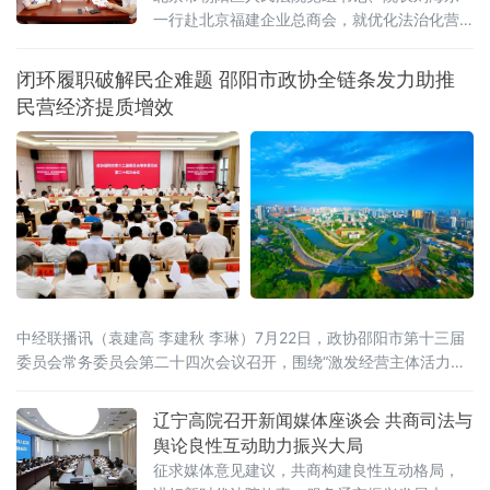
一行赴北京福建企业总商会，就优化法治化营
商环境、为商会及民营企业提供精准法律保障
开展专题调研座谈。
闭环履职破解民企难题 邵阳市政协全链条发力助推
民营经济提质增效
中经联播讯（袁建高 李建秋 李琳）7月22日，政协邵阳市第十三届
委员会常务委员会第二十四次会议召开，围绕“激发经营主体活力，
助力民营经济提质增效”开展协商议政。邵阳市委书记程蓓出席并讲
话，市政协主席周文主持。会上审议通过了《关于“激发经营主体活
辽宁高院召开新闻媒体座谈会 共商司法与
力，助力民营经济提质增效”向中共邵阳市委、市人民政府的建议
舆论良性互动助力振兴大局
案》。这场协商议政，标志着邵阳市政协围绕同一议题，完成了从
征求媒体意见建议，共商构建良性互动格局，
专题调研、跨省考察、联合行动到建言建策的