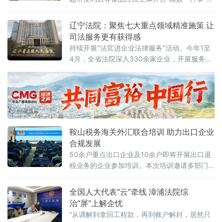
务服务，以流程再精简、服务再升级，持续优
化全县营商环境，让群众办证更省心、经营更
辽宁法院：聚焦七大重点领域精准施策 让
规范、消费更安心！减环节免核查 办证
司法服务更有获得感
持续开展"法官进企业法律服务"活动。今年1至
4月，全省法院深入330余家企业，开展服务
410次，解决企业在知识产权维权指引、商业秘
密保护、劳动用工合规等方面的诉求313个，有
针对性地帮助企业防范风险、规范经营。据介
绍，开展"法官进企业法律
鞍山税务海关外汇联合培训 助力出口企业
合规发展
50余户重点出口企业及10余户即将开展出口退
税业务的企业参加培训。本次培训邀请多部门
业务骨干联合授课，内容兼顾政策专业性与实
操指导性。税务部门围绕2026年出口退税新政
全国人大代表“云”牵线 漳浦法院综
核心变化与延续政策、申报及审核要点进行讲
治“屏”上解企忧
解，推动新旧政
“从调解到拿回工程款，再到账户解封，居然只