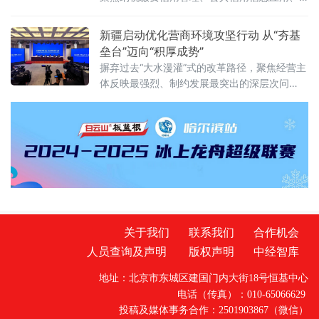
征信服务平台建设及银税互动等核心内容，系
统解读税费一体信用评价、信用修复、信息查
新疆启动优化营商环境攻坚行动 从“夯基
询与应用等实操要点。参会企业代
垒台”迈向“积厚成势”
摒弃过去“大水漫灌”式的改革路径，聚焦经营主
体反映最强烈、制约发展最突出的深层次问
题，推出16条“硬核”举措，旨在以精准“硬举
措”提升环境“软实力”，将新疆打造为各类经营
主体近悦远来的热土。
关于我们
联系我们
合作机会
人员查询及声明
版权声明
中经智库
地址：北京市东城区建国门内大街18号恒基中心
电话（传真）：010-65066629
投稿及媒体事务合作：2501903867（微信）