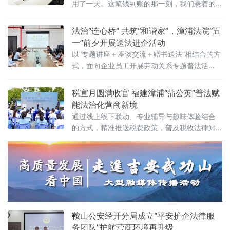
用了一天。这笔钱到账的那一刻，我们悬着的
心终于放下了。”4月27日，福建某石化有限公
司负责人林某在拿到解除保全裁定书后，长舒
法治“连心桥” 共筑“和谐家”，漳浦法院“五
一口气。就在一天前，这家位于福建漳州古雷
一”前夕开展送法进企活动
港区的石化私企还深陷一场标的额2500万元的
以“专题讲座＋座谈交流＋赠书送法”相结合的方
建设工程施工合同纠纷——账户被保全，直接
式，面向企业员工开展劳动关系专题普法活
影响公司商誉和正常经营。如今，纠纷化解、
动，旨在增强企业和员工的法律意识，从源头
案款到账、解
预防劳动争议。干警围绕“共筑和谐——最新法
税宣月圆满收官 福建漳浦“蒲公英”普法赋
律与司法解释的劳动关系实务解读”主题作宣
能法治化营商新境
讲。主讲人重点结合《最高人民法院关于审
通过线上线下联动、专业辅导与趣味体验结合
的方式，精准推送税费政策，普及税收法律知
识，助力企业合规经营、健康发展。
鞍山公安经开分局成立“平安护企法律服
务团队”护航营商环境再升级