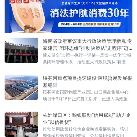
制障碍与市场隐性壁垒，保障产业链供应链稳
定与企业生产经营安全，切实增强减负工作的
针对性有效性。
海南省政府审议重大行政决策管理新规 专
家建言“闭环思维”推动决策从“走程序”迈
向“见实效”
建立健全“决策—执行—评估—反馈—优化”全链
条闭环管理体系，推动重大行政决策从“有没有
程序”向“有没有效果”转变。目录管理+跟踪评
估：让决策全流程“有据可循、有果可考”《海南
绥芬河重点项目提速建设 跨境贸易发展根
省人民政府2026年度重大行政决策事项目录》
基稳固
明确
绥芬河市国际物流产业园进出口商品集散中心
项目于3月16日正式复工以来，已进入高效施工
阶段 。该项目坐落于头道沟西环路西、学府街
北B-7地块，总占地面积8.7万平方米，建筑面
株洲渌口区：税银联动“信用赋能” 助力企
积3.3万平方米，规划建设3栋商品仓储库、2栋
业“以信换贷”
中转集
推动信用政策转化为企业融资发展实效。培训
聚焦纳税缴费信用管理、公共信用信息应用、