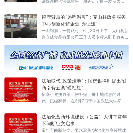
讲好新时代法院故事，服务辽宁振兴发展大
局。辽宁高院党组书记、院长葛迪，树立和践
行正确政绩观学习教育省委第七督导组组长任
锦旗背后的“远程温度”：克山县政务服务
长海，辽宁省委宣传部副部长琚慧敏，省委政
中心创新化解企业“办证难”
法委政治部主任朱贺麟，省委网信办副主任
一面锦旗，一份认可。6月30日上午，克山县新
兴立成食品有限公司工作人员专程来到县政务
服务中心，将一面绣有“为民解忧办实事，热情
服务暖人心”的锦旗送到“企业之家”窗口，对该
窗口工作人员在其业务办理过程中提供的专业
高效、贴心暖心服务表达诚挚谢意。此次企业
申办的业务情况复杂、办理难度较大。该事项
涉及农民合作社、村集体等多方主体，关联范
法治取代“政策洼地”：顾桄银律师提出招
围广、人员分布散
商引资五条“硬杠杠”
招商引资拼政策、拼补贴、拼土地优惠的时
代，已经翻篇。在6月7日于中国政法大学举行
的“法治化营商环境建设与数字金融研究中心”揭
牌仪式暨首期公益大讲堂上，贵州黔邦律师事
法治化营商环境建设（公益）大讲堂常年
务所副主任顾桄银律师提出鲜明判断：“现阶段
不间断征文启事
的竞争，归根结底是环境的竞争、是法治的竞
常年不间断征文。要求聚焦“法治化营商环境建