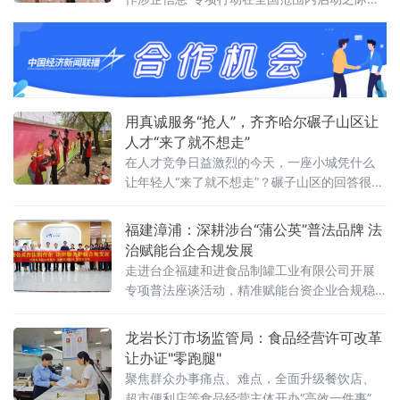
一场聚焦民营企业舆论生态的专题研讨会日前
在杭州召开。10余家中央及地方新闻媒体代
表，以及来自经济、法律、传媒等领域的专家
学者，与多位浙江民营企业家齐聚一堂，直面
一个不容回避的现实：网络暴力正成为民营经
济健康发展的隐形阻力。风暴过后一地鸡毛：
用真诚服务“抢人”，齐齐哈尔碾子山区让
企业家深陷网暴困境民营经济贡献了全国5
人才“来了就不想走”
在人才竞争日益激烈的今天，一座小城凭什么
让年轻人“来了就不想走”？碾子山区的回答很朴
素，也很硬核：用真心换真心，用平台留人，
用服务暖人。近年来，齐齐哈尔市碾子山区深
福建漳浦：深耕涉台“蒲公英”普法品牌 法
植“人才是第一资源”理念，不走“高大上”的拼财
治赋能台企合规发展
力路线，而是走出一条“小而美、精而实”的人才
走进台企福建和进食品制罐工业有限公司开展
强区之路。通过校地联动、精准引才、用心留
专项普法座谈活动，精准赋能台资企业合规稳
才、活动育才，这座小城正悄然成为青年人才
健发展。 本次活动聚焦涉台法治化营商环境优
心中的“
化，贴合食品制罐行业经
龙岩长汀市场监管局：食品经营许可改革
让办证"零跑腿"
聚焦群众办事痛点、难点，全面升级餐饮店、
超市便利店等食品经营主体开办“高效一件事”政