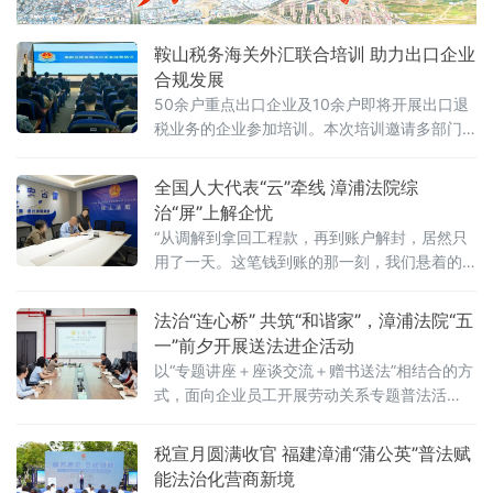
鞍山税务海关外汇联合培训 助力出口企业
合规发展
50余户重点出口企业及10余户即将开展出口退
税业务的企业参加培训。本次培训邀请多部门
业务骨干联合授课，内容兼顾政策专业性与实
操指导性。税务部门围绕2026年出口退税新政
全国人大代表“云”牵线 漳浦法院综
核心变化与延续政策、申报及审核要点进行讲
治“屏”上解企忧
解，推动新旧政
“从调解到拿回工程款，再到账户解封，居然只
用了一天。这笔钱到账的那一刻，我们悬着的
心终于放下了。”4月27日，福建某石化有限公
司负责人林某在拿到解除保全裁定书后，长舒
法治“连心桥” 共筑“和谐家”，漳浦法院“五
一口气。就在一天前，这家位于福建漳州古雷
一”前夕开展送法进企活动
港区的石化私企还深陷一场标的额2500万元的
以“专题讲座＋座谈交流＋赠书送法”相结合的方
建设工程施工合同纠纷——账户被保全，直接
式，面向企业员工开展劳动关系专题普法活
影响公司商誉和正常经营。如今，纠纷化解、
动，旨在增强企业和员工的法律意识，从源头
案款到账、解
预防劳动争议。干警围绕“共筑和谐——最新法
税宣月圆满收官 福建漳浦“蒲公英”普法赋
律与司法解释的劳动关系实务解读”主题作宣
能法治化营商新境
讲。主讲人重点结合《最高人民法院关于审