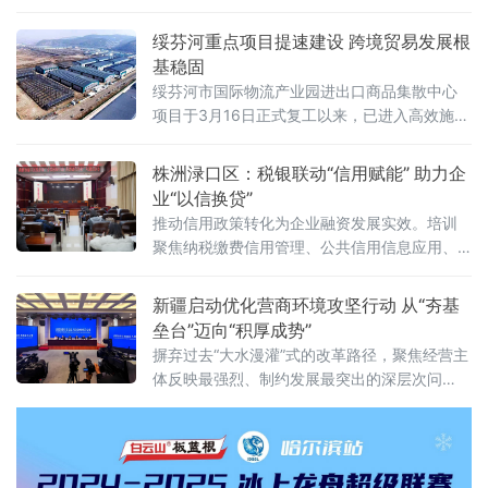
程序”向“有没有效果”转变。目录管理+跟踪评
估：让决策全流程“有据可循、有果可考”《海南
绥芬河重点项目提速建设 跨境贸易发展根
省人民政府2026年度重大行政决策事项目录》
基稳固
明确
绥芬河市国际物流产业园进出口商品集散中心
项目于3月16日正式复工以来，已进入高效施工
阶段 。该项目坐落于头道沟西环路西、学府街
北B-7地块，总占地面积8.7万平方米，建筑面
株洲渌口区：税银联动“信用赋能” 助力企
积3.3万平方米，规划建设3栋商品仓储库、2栋
业“以信换贷”
中转集
推动信用政策转化为企业融资发展实效。培训
聚焦纳税缴费信用管理、公共信用信息应用、
征信服务平台建设及银税互动等核心内容，系
统解读税费一体信用评价、信用修复、信息查
新疆启动优化营商环境攻坚行动 从“夯基
询与应用等实操要点。参会企业代
垒台”迈向“积厚成势”
摒弃过去“大水漫灌”式的改革路径，聚焦经营主
体反映最强烈、制约发展最突出的深层次问
题，推出16条“硬核”举措，旨在以精准“硬举
措”提升环境“软实力”，将新疆打造为各类经营
主体近悦远来的热土。