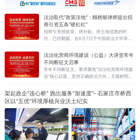
申办的业务情况复杂、办理难度较大。该事项
涉及农民合作社、村集体等多方主体，关联范
法治取代“政策洼地”：顾桄银律师提出招
围广、人员分布散
商引资五条“硬杠杠”
招商引资拼政策、拼补贴、拼土地优惠的时
代，已经翻篇。在6月7日于中国政法大学举行
的“法治化营商环境建设与数字金融研究中心”揭
牌仪式暨首期公益大讲堂上，贵州黔邦律师事
法治化营商环境建设（公益）大讲堂常年
务所副主任顾桄银律师提出鲜明判断：“现阶段
不间断征文启事
的竞争，归根结底是环境的竞争、是法治的竞
常年不间断征文。要求聚焦“法治化营商环境建
争、是治理能力的竞争。”当日，来自法学界、
设”核心议题，坚持正确政治方向，主题鲜明，
金融界、企业界及新闻界的近百位专家学者与
观点明确，逻辑严谨，论证充分，具有学术价
实务代表齐聚一堂，聚焦法治化营商环境建
值或实践指导意义。从中筛选部分优秀文章列
架起政企“连心桥” 跑出服务“加速度”- 石家庄市桥西
入大讲堂优秀征文，邀请作者出席大讲堂活动
区以“五优”环境厚植兴业沃土纪实
发表主题演讲，接受新闻采访报道。