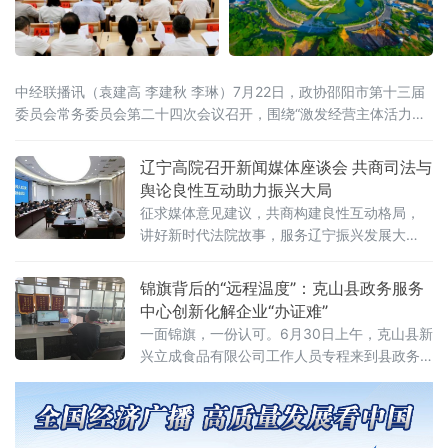
中经联播讯（袁建高 李建秋 李琳）7月22日，政协邵阳市第十三届
委员会常务委员会第二十四次会议召开，围绕“激发经营主体活力，
助力民营经济提质增效”开展协商议政。邵阳市委书记程蓓出席并讲
话，市政协主席周文主持。会上审议通过了《关于“激发经营主体活
辽宁高院召开新闻媒体座谈会 共商司法与
力，助力民营经济提质增效”向中共邵阳市委、市人民政府的建议
舆论良性互动助力振兴大局
案》。这场协商议政，标志着邵阳市政协围绕同一议题，完成了从
征求媒体意见建议，共商构建良性互动格局，
专题调研、跨省考察、联合行动到建言建策的
讲好新时代法院故事，服务辽宁振兴发展大
局。辽宁高院党组书记、院长葛迪，树立和践
行正确政绩观学习教育省委第七督导组组长任
锦旗背后的“远程温度”：克山县政务服务
长海，辽宁省委宣传部副部长琚慧敏，省委政
中心创新化解企业“办证难”
法委政治部主任朱贺麟，省委网信办副主任
一面锦旗，一份认可。6月30日上午，克山县新
兴立成食品有限公司工作人员专程来到县政务
服务中心，将一面绣有“为民解忧办实事，热情
服务暖人心”的锦旗送到“企业之家”窗口，对该
窗口工作人员在其业务办理过程中提供的专业
高效、贴心暖心服务表达诚挚谢意。此次企业