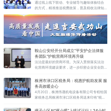
通过线上线下联动、专业辅导与趣味体验结合
的方式，精准推送税费政策，普及税收法律知
识，助力企业合规经营、健康发展。
鞍山公安经开分局成立“平安护企法律服
务团队”护航营商环境再升级
法治是最好的营商环境。为深入贯彻落实法治
化营商环境建设要求，进一步织密企业安全防
护网，日前，辽宁鞍山市公安局经济开发区分
局携手本地优质律所，正式组建“平安护企法律
株洲市渌口区税务局：税惠护航助发展 服
服务团队”，标志着分局服务企业发展、护航经
务高效暖企心
济建设的工作迈入新阶段。 在启动仪式现场，
4月20日，株洲伟晟机电设备有限公司专程给国
分局主要领导为团队全体成员颁发聘书，分管
家税务总局株洲市渌口区税务局送来印有“税惠
营商工作的主要领导同步宣读团队章程，团队
护航助发展 服务高效暖企心”的锦旗。这是对渌
代表现场发言，郑重作出服务承诺。此次组
口区营商环境的由衷点赞，更是对渌口税务优
碾子山区AI“碾小暖”上线试运行！24小时