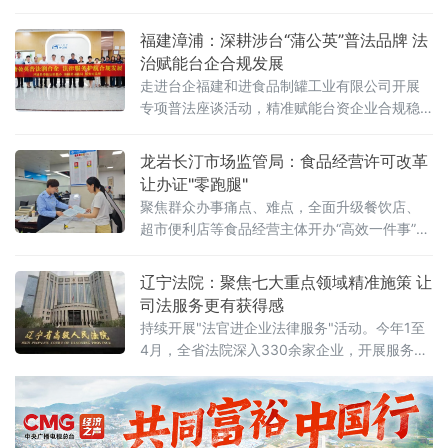
素，也很硬核：用真心换真心，用平台留人，
用服务暖人。近年来，齐齐哈尔市碾子山区深
福建漳浦：深耕涉台“蒲公英”普法品牌 法
植“人才是第一资源”理念，不走“高大上”的拼财
治赋能台企合规发展
力路线，而是走出一条“小而美、精而实”的人才
走进台企福建和进食品制罐工业有限公司开展
强区之路。通过校地联动、精准引才、用心留
专项普法座谈活动，精准赋能台资企业合规稳
才、活动育才，这座小城正悄然成为青年人才
健发展。 本次活动聚焦涉台法治化营商环境优
心中的“
化，贴合食品制罐行业经
龙岩长汀市场监管局：食品经营许可改革
让办证"零跑腿"
聚焦群众办事痛点、难点，全面升级餐饮店、
超市便利店等食品经营主体开办“高效一件事”政
务服务，以流程再精简、服务再升级，持续优
化全县营商环境，让群众办证更省心、经营更
辽宁法院：聚焦七大重点领域精准施策 让
规范、消费更安心！减环节免核查 办证
司法服务更有获得感
持续开展"法官进企业法律服务"活动。今年1至
4月，全省法院深入330余家企业，开展服务
410次，解决企业在知识产权维权指引、商业秘
密保护、劳动用工合规等方面的诉求313个，有
针对性地帮助企业防范风险、规范经营。据介
绍，开展"法官进企业法律