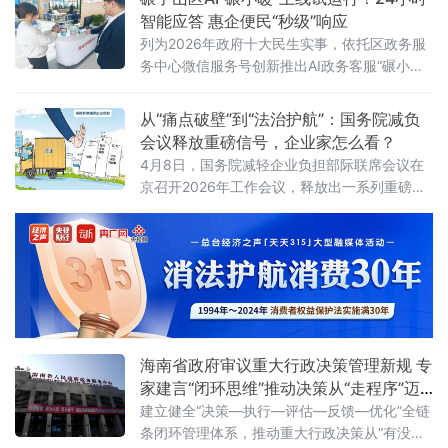
质服务的高度认可。“我们企业季节性、集中性
智能应答 惠企便民“秒级”响应
开票需求突出，过去常因额度不足影响开票和
列为2026年政府十大民生实事，依托区政务服
回款，企业迁入渌口后，税务部门比我们更早
务中心微信服务号创新推出AI政务客服“碾小
预判到开票高峰，主动提额让项目回款没耽
暖”，推动政务服务向“好办、智办、快办”升
误，极大保障了企业资金流转与业务运转
级。高站位部署谋划，把稳建设“方向盘”碾子山
从“痛点破壁”到“法治护航”：国务院减负
区将政务AI建设作为优化营商环境“一把手”工
会议释放重磅信号，企业家怎么看？
程，由区营商局牵头成立工作专
4月8日，国务院减轻企业负担部际联席会议在
京召开2026年工作会议，释放出一系列重磅政
策信号。会议强调，要坚持问题导向，聚焦企
业经营全链条痛点综合施策，持续破除体制机
制障碍与市场隐性壁垒，保障产业链供应链稳
定与企业生产经营安全，切实增强减负工作的
针对性有效性。
海南省政府审议重大行政决策管理新规 专
家建言“闭环思维”推动决策从“走程序”迈
向“见实效”
建立健全“决策—执行—评估—反馈—优化”全链
条闭环管理体系，推动重大行政决策从“有没有