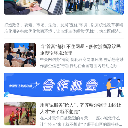
打造政务、要素、市场、法治、发展“五优”环境，以系统性改革和精
准化服务持续优化营商环境，让市场主体经营“无忧”，为全区经济高
质量发展注入强劲动能。从“事后补助”到“事前赋能”- 高企培育模式
创新激活创新引擎“过去申报高新技术企业，得先自掏腰包申专利、
当“首富”都扛不住网暴 - 多位浙商聚议民
备材料，资金压力特别大。现
企舆论环境治理
中央网信办“清朗·优化营商网络环境 整治恶意炒
作涉企信息”专项行动在全国范围内启动之际，
一场聚焦民营企业舆论生态的专题研讨会日前
在杭州召开。10余家中央及地方新闻媒体代
表，以及来自经济、法律、传媒等领域的专家
学者，与多位浙江民营企业家齐聚一堂，直面
一个不容回避的现实：网络暴力正成为民营经
济健康发展的隐形阻力。风暴过后一地鸡毛：
用真诚服务“抢人”，齐齐哈尔碾子山区让
企业家深陷网暴困境民营经济贡献了全国5
人才“来了就不想走”
在人才竞争日益激烈的今天，一座小城凭什么
让年轻人“来了就不想走”？碾子山区的回答很朴