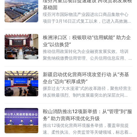
绥芬河重点项目提速建设 跨境贸易发展根
基稳固
绥芬河市国际物流产业园进出口商品集散中心
项目于3月16日正式复工以来，已进入高效施工
阶段 。该项目坐落于头道沟西环路西、学府街
北B-7地块，总占地面积8.7万平方米，建筑面
株洲渌口区：税银联动“信用赋能” 助力企
积3.3万平方米，规划建设3栋商品仓储库、2栋
业“以信换贷”
中转集
推动信用政策转化为企业融资发展实效。培训
聚焦纳税缴费信用管理、公共信用信息应用、
征信服务平台建设及银税互动等核心内容，系
统解读税费一体信用评价、信用修复、信息查
新疆启动优化营商环境攻坚行动 从“夯基
询与应用等实操要点。参会企业代
垒台”迈向“积厚成势”
摒弃过去“大水漫灌”式的改革路径，聚焦经营主
体反映最强烈、制约发展最突出的深层次问
题，推出16条“硬核”举措，旨在以精准“硬举
措”提升环境“软实力”，将新疆打造为各类经营
鞍山消防推出12项新举措：从“管理”到“服
主体近悦远来的热土。
务” 助力营商环境优化升级
推出12项优化营商环境服务举措，覆盖审批提
速、柔性执法、分类监管等关键领域，标志着