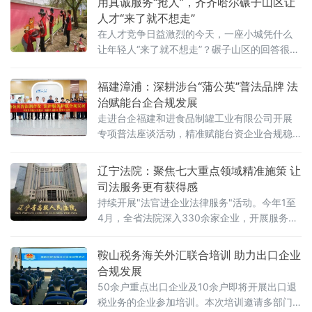
用真诚服务“抢人”，齐齐哈尔碾子山区让
企业家深陷网暴困境民营经济贡献了全国5
人才“来了就不想走”
在人才竞争日益激烈的今天，一座小城凭什么
让年轻人“来了就不想走”？碾子山区的回答很朴
素，也很硬核：用真心换真心，用平台留人，
用服务暖人。近年来，齐齐哈尔市碾子山区深
福建漳浦：深耕涉台“蒲公英”普法品牌 法
植“人才是第一资源”理念，不走“高大上”的拼财
治赋能台企合规发展
力路线，而是走出一条“小而美、精而实”的人才
走进台企福建和进食品制罐工业有限公司开展
强区之路。通过校地联动、精准引才、用心留
专项普法座谈活动，精准赋能台资企业合规稳
才、活动育才，这座小城正悄然成为青年人才
健发展。 本次活动聚焦涉台法治化营商环境优
心中的“
化，贴合食品制罐行业经
辽宁法院：聚焦七大重点领域精准施策 让
司法服务更有获得感
持续开展"法官进企业法律服务"活动。今年1至
4月，全省法院深入330余家企业，开展服务
410次，解决企业在知识产权维权指引、商业秘
密保护、劳动用工合规等方面的诉求313个，有
鞍山税务海关外汇联合培训 助力出口企业
针对性地帮助企业防范风险、规范经营。据介
合规发展
绍，开展"法官进企业法律
50余户重点出口企业及10余户即将开展出口退
税业务的企业参加培训。本次培训邀请多部门