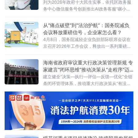
列为2026年政府十大民生实事，依托区政务服
回款，企业迁入渌口后，税务部门比我们更早
务中心微信服务号创新推出AI政务客服“碾小
预判到开票高峰，主动提额让项目回款没耽
暖”，推动政务服务向“好办、智办、快办”升
误，极大保障了企业资金流转与业务运转
级。高站位部署谋划，把稳建设“方向盘”碾子山
从“痛点破壁”到“法治护航”：国务院减负
区将政务AI建设作为优化营商环境“一把手”工
会议释放重磅信号，企业家怎么看？
程，由区营商局牵头成立工作专
4月8日，国务院减轻企业负担部际联席会议在
京召开2026年工作会议，释放出一系列重磅政
策信号。会议强调，要坚持问题导向，聚焦企
业经营全链条痛点综合施策，持续破除体制机
海南省政府审议重大行政决策管理新规 专
制障碍与市场隐性壁垒，保障产业链供应链稳
家建言“闭环思维”推动决策从“走程序”迈
定与企业生产经营安全，切实增强减负工作的
向“见实效”
建立健全“决策—执行—评估—反馈—优化”全链
针对性有效性。
条闭环管理体系，推动重大行政决策从“有没有
程序”向“有没有效果”转变。目录管理+跟踪评
估：让决策全流程“有据可循、有果可考”《海南
省人民政府2026年度重大行政决策事项目录》
明确