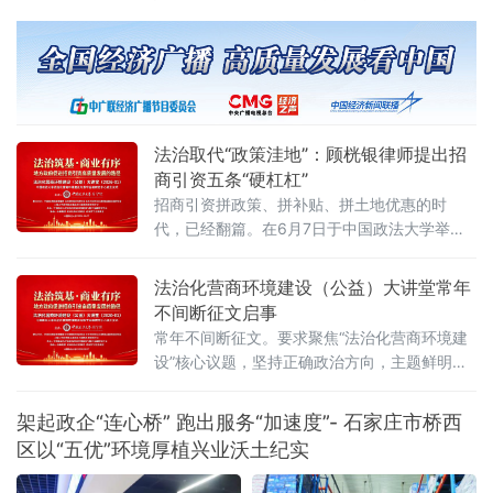
服务中心，将一面绣有“为民解忧办实事，热情
服务暖人心”的锦旗送到“企业之家”窗口，对该
窗口工作人员在其业务办理过程中提供的专业
高效、贴心暖心服务表达诚挚谢意。此次企业
申办的业务情况复杂、办理难度较大。该事项
涉及农民合作社、村集体等多方主体，关联范
法治取代“政策洼地”：顾桄银律师提出招
围广、人员分布散
商引资五条“硬杠杠”
招商引资拼政策、拼补贴、拼土地优惠的时
代，已经翻篇。在6月7日于中国政法大学举行
的“法治化营商环境建设与数字金融研究中心”揭
牌仪式暨首期公益大讲堂上，贵州黔邦律师事
法治化营商环境建设（公益）大讲堂常年
务所副主任顾桄银律师提出鲜明判断：“现阶段
不间断征文启事
的竞争，归根结底是环境的竞争、是法治的竞
常年不间断征文。要求聚焦“法治化营商环境建
争、是治理能力的竞争。”当日，来自法学界、
设”核心议题，坚持正确政治方向，主题鲜明，
金融界、企业界及新闻界的近百位专家学者与
观点明确，逻辑严谨，论证充分，具有学术价
实务代表齐聚一堂，聚焦法治化营商环境建
值或实践指导意义。从中筛选部分优秀文章列
架起政企“连心桥” 跑出服务“加速度”- 石家庄市桥西
入大讲堂优秀征文，邀请作者出席大讲堂活动
区以“五优”环境厚植兴业沃土纪实
发表主题演讲，接受新闻采访报道。