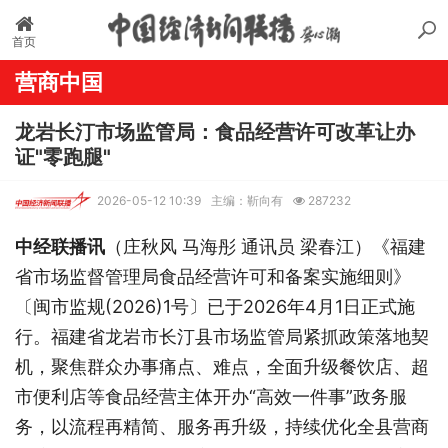
首页
营商中国
龙岩长汀市场监管局：食品经营许可改革让办
证"零跑腿"
2026-05-12 10:39
主编：靳向有
287232
中经联播讯
（庄秋风
马海彤
通讯员
梁春江）
《福建
省市场监督管理局食品经营许可和备案实施细则》
〔闽市监规
(2026)1号〕已于2026年4月1日正式施
行。
福建省龙岩市
长汀县市场监管局紧抓政策落地契
机，聚焦群众办事痛点、难点，全面升级餐饮店、超
市便利店等食品经营主体开办
“高效一件事”政务服
务，以流程再精简、服务再升级，持续优化全县营商