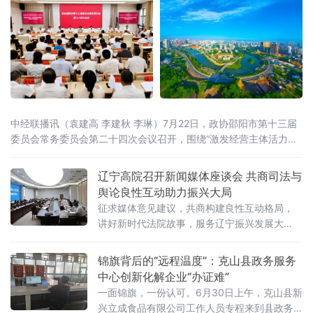
中经联播讯（袁建高 李建秋 李琳）7月22日，政协邵阳市第十三届
委员会常务委员会第二十四次会议召开，围绕“激发经营主体活力，
助力民营经济提质增效”开展协商议政。邵阳市委书记程蓓出席并讲
话，市政协主席周文主持。会上审议通过了《关于“激发经营主体活
辽宁高院召开新闻媒体座谈会 共商司法与
力，助力民营经济提质增效”向中共邵阳市委、市人民政府的建议
舆论良性互动助力振兴大局
案》。这场协商议政，标志着邵阳市政协围绕同一议题，完成了从
征求媒体意见建议，共商构建良性互动格局，
专题调研、跨省考察、联合行动到建言建策的
讲好新时代法院故事，服务辽宁振兴发展大
局。辽宁高院党组书记、院长葛迪，树立和践
行正确政绩观学习教育省委第七督导组组长任
锦旗背后的“远程温度”：克山县政务服务
长海，辽宁省委宣传部副部长琚慧敏，省委政
中心创新化解企业“办证难”
法委政治部主任朱贺麟，省委网信办副主任
一面锦旗，一份认可。6月30日上午，克山县新
兴立成食品有限公司工作人员专程来到县政务