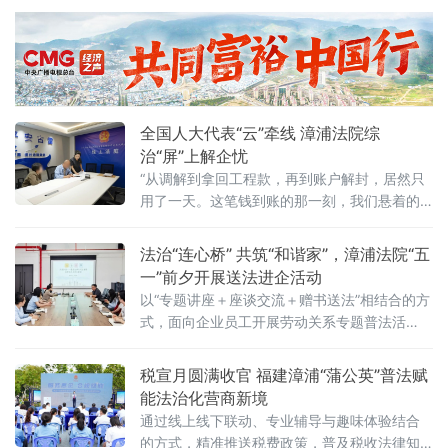
业务骨干联合授课，内容兼顾政策专业性与实
操指导性。税务部门围绕2026年出口退税新政
核心变化与延续政策、申报及审核要点进行讲
解，推动新旧政
全国人大代表“云”牵线 漳浦法院综
治“屏”上解企忧
“从调解到拿回工程款，再到账户解封，居然只
用了一天。这笔钱到账的那一刻，我们悬着的
心终于放下了。”4月27日，福建某石化有限公
司负责人林某在拿到解除保全裁定书后，长舒
法治“连心桥” 共筑“和谐家”，漳浦法院“五
一口气。就在一天前，这家位于福建漳州古雷
一”前夕开展送法进企活动
港区的石化私企还深陷一场标的额2500万元的
以“专题讲座＋座谈交流＋赠书送法”相结合的方
建设工程施工合同纠纷——账户被保全，直接
式，面向企业员工开展劳动关系专题普法活
影响公司商誉和正常经营。如今，纠纷化解、
动，旨在增强企业和员工的法律意识，从源头
案款到账、解
预防劳动争议。干警围绕“共筑和谐——最新法
税宣月圆满收官 福建漳浦“蒲公英”普法赋
律与司法解释的劳动关系实务解读”主题作宣
能法治化营商新境
讲。主讲人重点结合《最高人民法院关于审
通过线上线下联动、专业辅导与趣味体验结合
的方式，精准推送税费政策，普及税收法律知