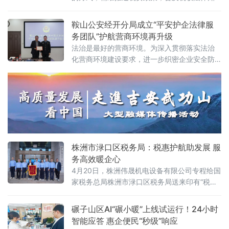
识，助力企业合规经营、健康发展。
鞍山公安经开分局成立“平安护企法律服
务团队”护航营商环境再升级
法治是最好的营商环境。为深入贯彻落实法治
化营商环境建设要求，进一步织密企业安全防
护网，日前，辽宁鞍山市公安局经济开发区分
局携手本地优质律所，正式组建“平安护企法律
服务团队”，标志着分局服务企业发展、护航经
济建设的工作迈入新阶段。 在启动仪式现场，
分局主要领导为团队全体成员颁发聘书，分管
营商工作的主要领导同步宣读团队章程，团队
代表现场发言，郑重作出服务承诺。此次组
株洲市渌口区税务局：税惠护航助发展 服
务高效暖企心
4月20日，株洲伟晟机电设备有限公司专程给国
家税务总局株洲市渌口区税务局送来印有“税惠
护航助发展 服务高效暖企心”的锦旗。这是对渌
口区营商环境的由衷点赞，更是对渌口税务优
碾子山区AI“碾小暖”上线试运行！24小时
质服务的高度认可。“我们企业季节性、集中性
智能应答 惠企便民“秒级”响应
开票需求突出，过去常因额度不足影响开票和