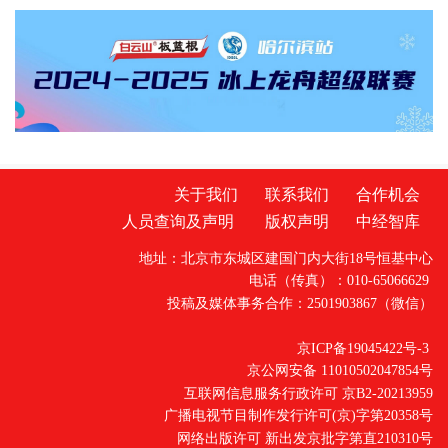
鞍山消防工作向“服务型”深度转型，以务实举措
为企业发展提供坚实保障。 审批服务“再升
级”，破解“办事难”痛点针对企业反映的“材料
多、跑动多、等待久”问题，新举措实现
关于我们
联系我们
合作机会
人员查询及声明
版权声明
中经智库
地址：北京市东城区建国门内大街18号恒基中心
电话（传真）：010-65066629
投稿及媒体事务合作：2501903867（微信）
京ICP备19045422号-3
京公网安备 11010502047854号
互联网信息服务行政许可 京B2-20213959
广播电视节目制作发行许可(京)字第20358号
网络出版许可 新出发京批字第直210310号