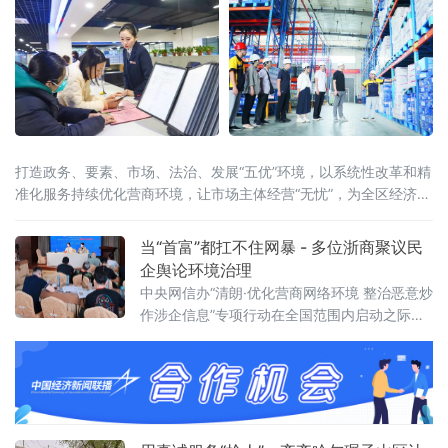
打造政务、要素、市场、法治、发展“五优”环境，以系统性改革和精
准化服务持续优化营商环境，让市场主体经营“无忧”，为全区经济高
质量发展注入强劲动能。从“事后补助”到“事前赋能”- 高企培育模式
创新激活创新引擎“过去申报高新技术企业，得先自掏腰包申专利、
当“首富”都扛不住网暴 - 多位浙商聚议民
备材料，资金压力特别大。现
企舆论环境治理
中央网信办“清朗·优化营商网络环境 整治恶意炒
作涉企信息”专项行动在全国范围内启动之际，
一场聚焦民营企业舆论生态的专题研讨会日前
在杭州召开。10余家中央及地方新闻媒体代
表，以及来自经济、法律、传媒等领域的专家
学者，与多位浙江民营企业家齐聚一堂，直面
一个不容回避的现实：网络暴力正成为民营经
济健康发展的隐形阻力。风暴过后一地鸡毛：