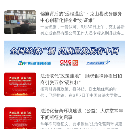
局。辽宁高院党组书记、院长葛迪，树立和践
行正确政绩观学习教育省委第七督导组组长任
锦旗背后的“远程温度”：克山县政务服务
长海，辽宁省委宣传部副部长琚慧敏，省委政
中心创新化解企业“办证难”
法委政治部主任朱贺麟，省委网信办副主任
一面锦旗，一份认可。6月30日上午，克山县新
兴立成食品有限公司工作人员专程来到县政务
服务中心，将一面绣有“为民解忧办实事，热情
服务暖人心”的锦旗送到“企业之家”窗口，对该
窗口工作人员在其业务办理过程中提供的专业
高效、贴心暖心服务表达诚挚谢意。此次企业
申办的业务情况复杂、办理难度较大。该事项
涉及农民合作社、村集体等多方主体，关联范
法治取代“政策洼地”：顾桄银律师提出招
围广、人员分布散
商引资五条“硬杠杠”
招商引资拼政策、拼补贴、拼土地优惠的时
代，已经翻篇。在6月7日于中国政法大学举行
的“法治化营商环境建设与数字金融研究中心”揭
牌仪式暨首期公益大讲堂上，贵州黔邦律师事
法治化营商环境建设（公益）大讲堂常年
务所副主任顾桄银律师提出鲜明判断：“现阶段
不间断征文启事
的竞争，归根结底是环境的竞争、是法治的竞
常年不间断征文。要求聚焦“法治化营商环境建
争、是治理能力的竞争。”当日，来自法学界、