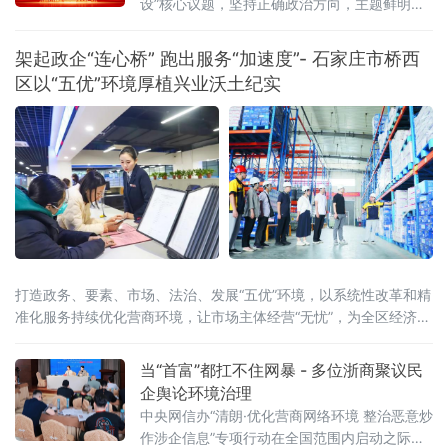
设”核心议题，坚持正确政治方向，主题鲜明，
金融界、企业界及新闻界的近百位专家学者与
观点明确，逻辑严谨，论证充分，具有学术价
实务代表齐聚一堂，聚焦法治化营商环境建
值或实践指导意义。从中筛选部分优秀文章列
架起政企“连心桥” 跑出服务“加速度”- 石家庄市桥西
入大讲堂优秀征文，邀请作者出席大讲堂活动
区以“五优”环境厚植兴业沃土纪实
发表主题演讲，接受新闻采访报道。
打造政务、要素、市场、法治、发展“五优”环境，以系统性改革和精
准化服务持续优化营商环境，让市场主体经营“无忧”，为全区经济高
质量发展注入强劲动能。从“事后补助”到“事前赋能”- 高企培育模式
创新激活创新引擎“过去申报高新技术企业，得先自掏腰包申专利、
当“首富”都扛不住网暴 - 多位浙商聚议民
备材料，资金压力特别大。现
企舆论环境治理
中央网信办“清朗·优化营商网络环境 整治恶意炒
作涉企信息”专项行动在全国范围内启动之际，