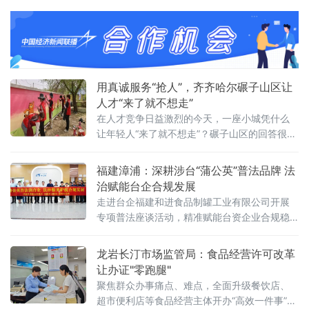
一场聚焦民营企业舆论生态的专题研讨会日前
在杭州召开。10余家中央及地方新闻媒体代
表，以及来自经济、法律、传媒等领域的专家
学者，与多位浙江民营企业家齐聚一堂，直面
一个不容回避的现实：网络暴力正成为民营经
济健康发展的隐形阻力。风暴过后一地鸡毛：
用真诚服务“抢人”，齐齐哈尔碾子山区让
企业家深陷网暴困境民营经济贡献了全国5
人才“来了就不想走”
在人才竞争日益激烈的今天，一座小城凭什么
让年轻人“来了就不想走”？碾子山区的回答很朴
素，也很硬核：用真心换真心，用平台留人，
用服务暖人。近年来，齐齐哈尔市碾子山区深
福建漳浦：深耕涉台“蒲公英”普法品牌 法
植“人才是第一资源”理念，不走“高大上”的拼财
治赋能台企合规发展
力路线，而是走出一条“小而美、精而实”的人才
走进台企福建和进食品制罐工业有限公司开展
强区之路。通过校地联动、精准引才、用心留
专项普法座谈活动，精准赋能台资企业合规稳
才、活动育才，这座小城正悄然成为青年人才
健发展。 本次活动聚焦涉台法治化营商环境优
心中的“
化，贴合食品制罐行业经
龙岩长汀市场监管局：食品经营许可改革
让办证"零跑腿"
聚焦群众办事痛点、难点，全面升级餐饮店、
超市便利店等食品经营主体开办“高效一件事”政