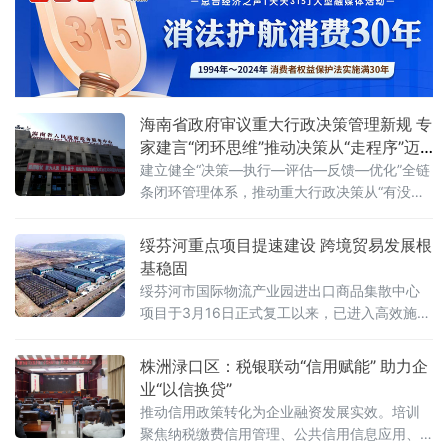
制障碍与市场隐性壁垒，保障产业链供应链稳
定与企业生产经营安全，切实增强减负工作的
针对性有效性。
海南省政府审议重大行政决策管理新规 专
家建言“闭环思维”推动决策从“走程序”迈
向“见实效”
建立健全“决策—执行—评估—反馈—优化”全链
条闭环管理体系，推动重大行政决策从“有没有
程序”向“有没有效果”转变。目录管理+跟踪评
估：让决策全流程“有据可循、有果可考”《海南
绥芬河重点项目提速建设 跨境贸易发展根
省人民政府2026年度重大行政决策事项目录》
基稳固
明确
绥芬河市国际物流产业园进出口商品集散中心
项目于3月16日正式复工以来，已进入高效施工
阶段 。该项目坐落于头道沟西环路西、学府街
北B-7地块，总占地面积8.7万平方米，建筑面
株洲渌口区：税银联动“信用赋能” 助力企
积3.3万平方米，规划建设3栋商品仓储库、2栋
业“以信换贷”
中转集
推动信用政策转化为企业融资发展实效。培训
聚焦纳税缴费信用管理、公共信用信息应用、