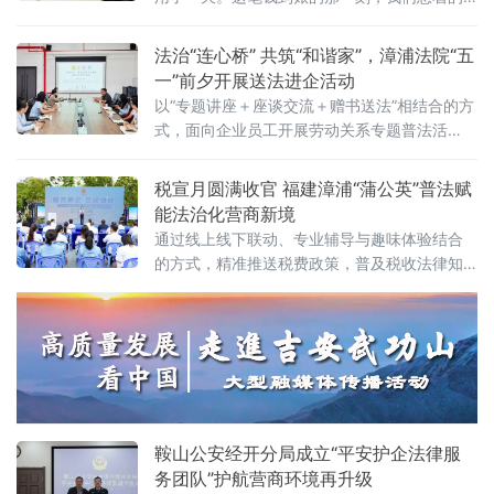
心终于放下了。”4月27日，福建某石化有限公
司负责人林某在拿到解除保全裁定书后，长舒
法治“连心桥” 共筑“和谐家”，漳浦法院“五
一口气。就在一天前，这家位于福建漳州古雷
一”前夕开展送法进企活动
港区的石化私企还深陷一场标的额2500万元的
以“专题讲座＋座谈交流＋赠书送法”相结合的方
建设工程施工合同纠纷——账户被保全，直接
式，面向企业员工开展劳动关系专题普法活
影响公司商誉和正常经营。如今，纠纷化解、
动，旨在增强企业和员工的法律意识，从源头
案款到账、解
预防劳动争议。干警围绕“共筑和谐——最新法
税宣月圆满收官 福建漳浦“蒲公英”普法赋
律与司法解释的劳动关系实务解读”主题作宣
能法治化营商新境
讲。主讲人重点结合《最高人民法院关于审
通过线上线下联动、专业辅导与趣味体验结合
的方式，精准推送税费政策，普及税收法律知
识，助力企业合规经营、健康发展。
鞍山公安经开分局成立“平安护企法律服
务团队”护航营商环境再升级