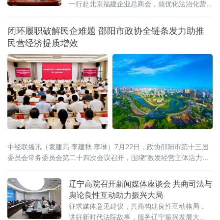
一行赴北京福建企业总商会，就优化法治化营
商环境、为商会及民营企业提供精准法律保障
开展专题调研座谈。
闭环履职破解民企难题 邵阳市政协全链条发力助推
民营经济提质增效
中经联播讯（袁建高 李建秋 李琳）7月22日，政协邵阳市第十三届
委员会常务委员会第二十四次会议召开，围绕“激发经营主体活力，
助力民营经济提质增效”开展协商议政。邵阳市委书记程蓓出席并讲
话，市政协主席周文主持。会上审议通过了《关于“激发经营主体活
辽宁高院召开新闻媒体座谈会 共商司法与
力，助力民营经济提质增效”向中共邵阳市委、市人民政府的建议
舆论良性互动助力振兴大局
案》。这场协商议政，标志着邵阳市政协围绕同一议题，完成了从
征求媒体意见建议，共商构建良性互动格局，
专题调研、跨省考察、联合行动到建言建策的
讲好新时代法院故事，服务辽宁振兴发展大