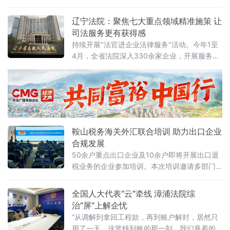
务服务，以流程再精简、服务再升级，持续优
化全县营商环境，让群众办证更省心、经营更
辽宁法院：聚焦七大重点领域精准施策 让
规范、消费更安心！减环节免核查 办证
司法服务更有获得感
持续开展"法官进企业法律服务"活动。今年1至
4月，全省法院深入330余家企业，开展服务
410次，解决企业在知识产权维权指引、商业秘
密保护、劳动用工合规等方面的诉求313个，有
针对性地帮助企业防范风险、规范经营。据介
绍，开展"法官进企业法律
鞍山税务海关外汇联合培训 助力出口企业
合规发展
50余户重点出口企业及10余户即将开展出口退
税业务的企业参加培训。本次培训邀请多部门
业务骨干联合授课，内容兼顾政策专业性与实
操指导性。税务部门围绕2026年出口退税新政
全国人大代表“云”牵线 漳浦法院综
核心变化与延续政策、申报及审核要点进行讲
治“屏”上解企忧
解，推动新旧政
“从调解到拿回工程款，再到账户解封，居然只
用了一天。这笔钱到账的那一刻，我们悬着的