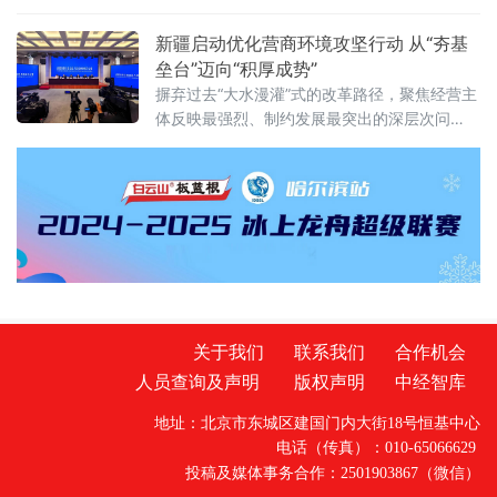
征信服务平台建设及银税互动等核心内容，系
统解读税费一体信用评价、信用修复、信息查
新疆启动优化营商环境攻坚行动 从“夯基
询与应用等实操要点。参会企业代
垒台”迈向“积厚成势”
摒弃过去“大水漫灌”式的改革路径，聚焦经营主
体反映最强烈、制约发展最突出的深层次问
题，推出16条“硬核”举措，旨在以精准“硬举
措”提升环境“软实力”，将新疆打造为各类经营
主体近悦远来的热土。
关于我们
联系我们
合作机会
人员查询及声明
版权声明
中经智库
地址：北京市东城区建国门内大街18号恒基中心
电话（传真）：010-65066629
投稿及媒体事务合作：2501903867（微信）