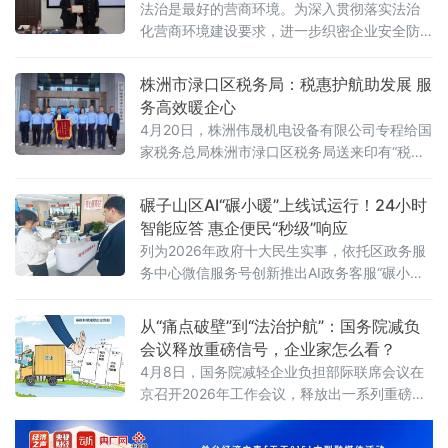
法治是最好的营商环境。为深入贯彻落实法治
化营商环境建设要求，进一步织密企业安全防
护网，日前，辽宁鞍山市公安局经济开发区分
局携手本地优质律所，正式组建“平安护企法律
株洲市渌口区税务局：税惠护航助发展 服
服务团队”，标志着分局服务企业发展、护航经
务高效暖企心
济建设的工作迈入新阶段。 在启动仪式现场，
4月20日，株洲伟晟机电设备有限公司专程给国
分局主要领导为团队全体成员颁发聘书，分管
家税务总局株洲市渌口区税务局送来印有“税惠
营商工作的主要领导同步宣读团队章程，团队
护航助发展 服务高效暖企心”的锦旗。这是对渌
代表现场发言，郑重作出服务承诺。此次组
口区营商环境的由衷点赞，更是对渌口税务优
碾子山区AI“碾小暖”上线试运行！24小时
质服务的高度认可。“我们企业季节性、集中性
智能应答 惠企便民“秒级”响应
开票需求突出，过去常因额度不足影响开票和
列为2026年政府十大民生实事，依托区政务服
回款，企业迁入渌口后，税务部门比我们更早
务中心微信服务号创新推出AI政务客服“碾小
预判到开票高峰，主动提额让项目回款没耽
暖”，推动政务服务向“好办、智办、快办”升
误，极大保障了企业资金流转与业务运转
级。高站位部署谋划，把稳建设“方向盘”碾子山
从“痛点破壁”到“法治护航”：国务院减负
区将政务AI建设作为优化营商环境“一把手”工
会议释放重磅信号，企业家怎么看？
程，由区营商局牵头成立工作专
4月8日，国务院减轻企业负担部际联席会议在
京召开2026年工作会议，释放出一系列重磅政
策信号。会议强调，要坚持问题导向，聚焦企
业经营全链条痛点综合施策，持续破除体制机